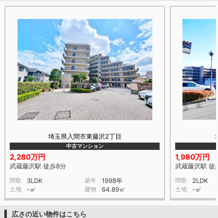
埼玉県入間市東藤沢2丁目
中古マンション
2,280万円
1,980万円
武蔵藤沢駅 徒歩8分
武蔵藤沢駅 徒
間取
3LDK
築年
1998年
間取
2LDK
土地
-㎡
建物
64.89㎡
土地
-㎡
広さの近い物件はこちら