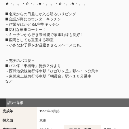
★・。.。・☆・。.★・。.。・☆・。.★・。.。
■南東からの日差しが入る明るいリビング
■会話が弾むカウンターキッチン
～作業がはかどるL字型キッチン
■便利な家事コーナー！
～キッチンから行き来可能で家事動線も良好！
■客間としても重宝する和室
～小さなお子様をお昼寝させるスペースにも。
＝充実のバス便＝
■バス停「東福寺」徒歩２分より
～西武池袋線急行停車駅「ひばりヶ丘」駅へ１５分乗車
～東武東上線急行停車駅「朝霞台」駅へ１０分乗車
など
詳細情報
完成年
1995年8月築
採光面
東南