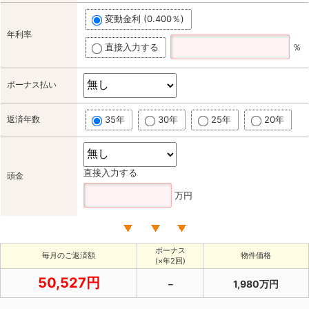
変動金利 (0.400％)
年利率
直接入力する
％
ボーナス払い
返済年数
35年
30年
25年
20年
直接入力する
頭金
万円
ボーナス
毎月のご返済額
物件価格
(×年2回)
50,527円
－
1,980万円