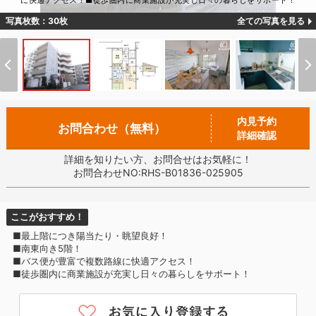
に快適アクセス！■徒歩圏内に商業施設が充実し日々の暮らしをサポート！
写真枚数：30枚
全ての写真を見る
内見予約
お問合わせ（無料）
詳細確認
詳細を知りたい方、お問合せはお気軽に！
お問合わせNO:RHS-B01836-025905
ここがおすすめ！
■最上階につき陽当たり・眺望良好！
■南東向き5階！
■バス便が豊富で複数路線に快適アクセス！
■徒歩圏内に商業施設が充実し日々の暮らしをサポート！