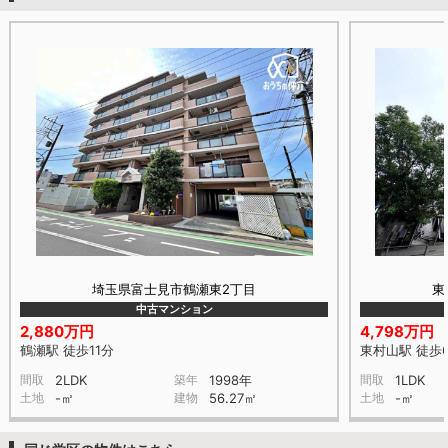
埼玉県富士見市鶴瀬東2丁目
東
中古マンション
2,880万円
4,798万円
鶴瀬駅 徒歩11分
東村山駅 徒歩
間取
2LDK
築年
1998年
間取
1LDK
土地
-㎡
建物
56.27㎡
土地
-㎡