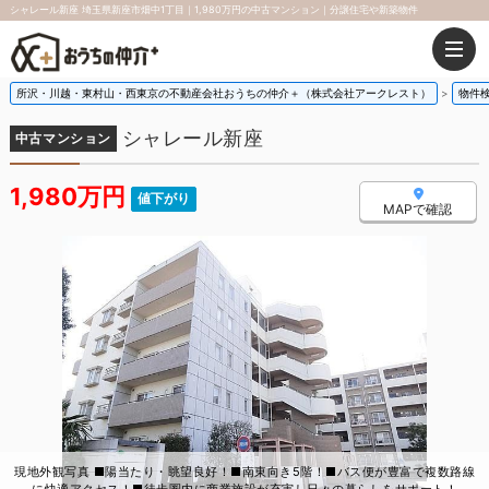
シャレール新座 埼玉県新座市畑中1丁目｜1,980万円の中古マンション｜分譲住宅や新築物件
所沢・川越・東村山・西東京の不動産会社おうちの仲介＋（株式会社アークレスト）
物件
シャレール新座
中古マンション
1,980万円
値下がり
MAPで確認
現地外観写真 ■陽当たり・眺望良好！■南東向き5階！■バス便が豊富で複数路線