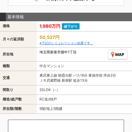
基本情報
1,980万円
価格
値下がり
50,527円
月々の返済額
※下記のシミュレーション結果です。
埼玉県新座市畑中1丁目
所在地
MAP
種類
中古マンション
東武東上線 朝霞台駅 バス16分 東福寺前 停歩2分
交通
ＪＲ武蔵野線 新座駅 徒歩13分
間取り
2SLDK（-）
構造/総戸数
RC造/68戸
所在階/階数
5階/地上5階建