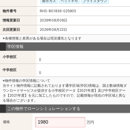
都市ガス
ペット不可
プライスダウン
物件番号
RHS-B01836-025905
情報更新日
2026年08月08日
次回更新日
2026年08月22日
※各種情報と差異がある場合は現況優先となります
学区情報
小学校区
()
中学校区
()
※物件情報の学区情報について
当サイト物件情報に記載されております通学区域(学区)情報は、国土数値情報ダ
ウンロードサービスが提供する小学校区データ【2021年度】及び中学校区デー
タ【2021年度】を元に加工したものですので、記載情報が現在の学区域と異な
る場合がございます。
この物件でローンシミュレーションする
価格
万円