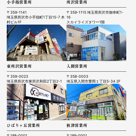
小手指営業所
所沢営業所
〒359-1141
〒359-1115 埼玉県所沢市御幸町1-
埼玉県所沢市小手指町1丁目15-7 木
16
村ビル1F
スカイライズタワー1階
東所沢営業所
入間営業所
〒359-0023
〒358-0003
埼玉県所沢市東所沢和田2丁目2-1
埼玉県入間市豊岡１丁目5-34 2F
ひばりヶ丘営業所
秋津営業所
〒188-0001
〒189-0001