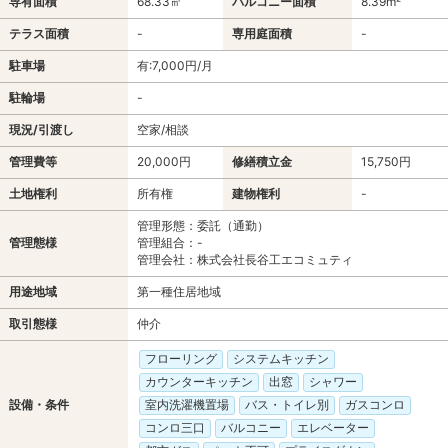
専有面積
68.33㎡
バルコニー面積
8.39m²
テラス面積
-
専用庭面積
-
駐車場
有:7,000円/月
駐輪場
-
現況/引渡し
空家/相談
管理費等
20,000円
修繕積立金
15,750円
土地権利
所有権
建物権利
-
管理形態：委託（通勤）
管理態様
管理組合：-
管理会社：株式会社長谷工エコミュティ
用途地域
第一種住居地域
取引態様
仲介
フローリング
システムキッチン
カウンターキッチン
出窓
シャワー
設備・条件
室内洗濯機置場
バス・トイレ別
ガスコンロ
コンロ三口
バルコニー
エレベーター