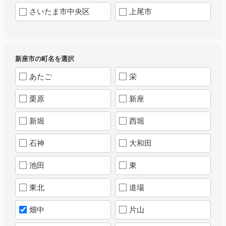
さいたま市中央区
上尾市
新座市の町名を選択
あたご
栄
栗原
新座
新堀
西堀
石神
大和田
池田
東
東北
道場
畑中
片山