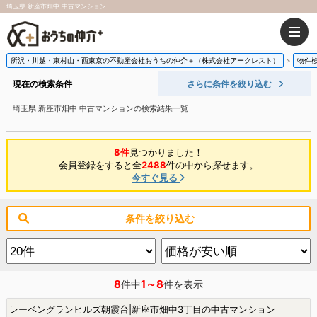
埼玉県 新座市畑中 中古マンション
所沢・川越・東村山・西東京の不動産会社おうちの仲介＋（株式会社アークレスト）
物件
現在の検索条件
さらに条件を絞り込む
埼玉県 新座市畑中 中古マンションの検索結果一覧
8件
見つかりました！
会員登録をすると全
2488
件の中から探せます。
今すぐ見る
条件を絞り込む
8
1～8
件中
件を表示
レーベングランヒルズ朝霞台|新座市畑中3丁目の中古マンション