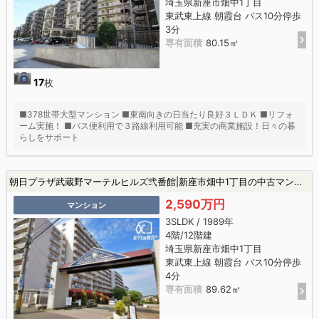
埼玉県新座市畑中1丁目
東武東上線 朝霞台 バス10分停歩
3分
専有面積
80.15㎡
17
枚
■378世帯大型マンション ■東南向きの日当たり良好３ＬＤＫ ■リフォ
ーム実施！ ■バス便利用で３路線利用可能 ■充実の商業施設！日々の暮
らしをサポート
朝日プラザ武蔵野マーテルヒルズ弐番館|新座市畑中1丁目の中古マンション
2,590万円
マンション
3SLDK / 1989年
4階/12階建
埼玉県新座市畑中1丁目
東武東上線 朝霞台 バス10分停歩
4分
専有面積
89.62㎡