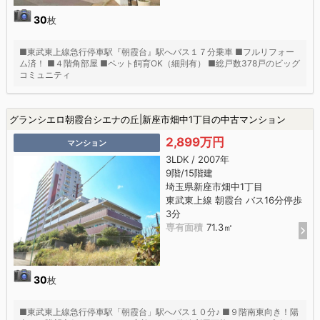
30
枚
■東武東上線急行停車駅『朝霞台』駅へバス１７分乗車 ■フルリフォー
ム済！ ■４階角部屋 ■ペット飼育OK（細則有） ■総戸数378戸のビッグ
コミュニティ
グランシエロ朝霞台シエナの丘|新座市畑中1丁目の中古マンション
2,899万円
マンション
3LDK / 2007年
9階/15階建
埼玉県新座市畑中1丁目
東武東上線 朝霞台 バス16分停歩
3分
専有面積
71.3㎡
30
枚
■東武東上線急行停車駅「朝霞台」駅へバス１０分♪ ■９階南東向き！陽