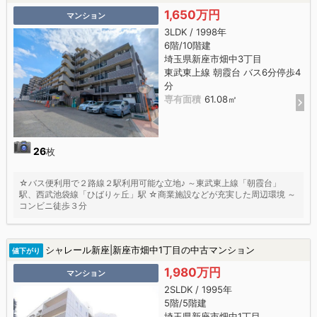
1,650万円
マンション
3LDK / 1998年
6階/10階建
埼玉県新座市畑中3丁目
東武東上線 朝霞台 バス6分停歩4
分
専有面積
61.08㎡
26
枚
☆バス便利用で２路線２駅利用可能な立地♪ ～東武東上線「朝霞台」
駅、西武池袋線「ひばりヶ丘」駅 ☆商業施設などが充実した周辺環境 ～
コンビニ徒歩３分
シャレール新座|新座市畑中1丁目の中古マンション
値下がり
1,980万円
マンション
2SLDK / 1995年
5階/5階建
埼玉県新座市畑中1丁目