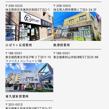
〒359-0023
〒358-0003
埼玉県所沢市東所沢和田2丁目2-1
埼玉県入間市豊岡１丁目5-34 2F
ひばりヶ丘営業所
秋津営業所
〒188-0001
〒189-0001
東京都西東京市谷戸町２丁目11-15
東京都東村山市秋津町5丁目25-88
ファーストコンフォート1階
東久留米営業所
〒203-0013
東京都東久留米市新川町1丁目3-37