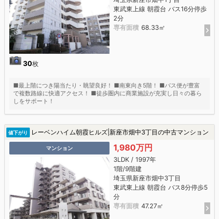
東武東上線 朝霞台 バス16分停歩
2分
専有面積
68.33㎡
30
枚
■最上階につき陽当たり・眺望良好！ ■南東向き5階！ ■バス便が豊富
で複数路線に快適アクセス！ ■徒歩圏内に商業施設が充実し日々の暮ら
しをサポート！
レーベンハイム朝霞ヒルズ|新座市畑中3丁目の中古マンション
値下がり
1,980万円
マンション
3LDK / 1997年
1階/9階建
埼玉県新座市畑中3丁目
東武東上線 朝霞台 バス8分停歩5
分
専有面積
47.27㎡