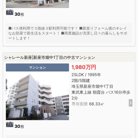
30
枚
■バス便利用で３路線３駅利用可能です！ ■新規リフォーム後のキレイ
なお部屋で新生活をスタート！ ■商業施設が充実し日々の暮らしをサポ
ートします！
シャレール新座|新座市畑中1丁目の中古マンション
1,980万円
マンション
2SLDK / 1995年
2階/5階建
埼玉県新座市畑中1丁目
東武東上線 朝霞台 バス16分停歩
2分
専有面積
68.33㎡
30
枚