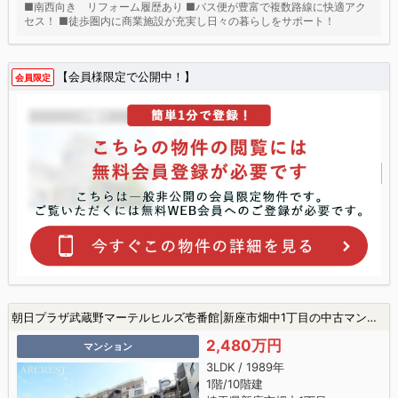
■南西向き リフォーム履歴あり ■バス便が豊富で複数路線に快適アク
セス！ ■徒歩圏内に商業施設が充実し日々の暮らしをサポート！
【会員様限定で公開中！】
会員限定
朝日プラザ武蔵野マーテルヒルズ壱番館|新座市畑中1丁目の中古マンション
2,480万円
マンション
3LDK / 1989年
1階/10階建