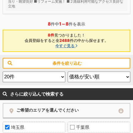
当り・眺望良好 ■リフォーム実施！ ■２路線利用可能なアクセス良好な
立地
8
1～8
件中
件を表示
8件
見つかりました！
会員登録をすると全
2488
件の中から探せます。
今すぐ見る
条件を絞り込む
さらに絞り込んで検索する
ご希望のエリアを選んでください
埼玉県
千葉県