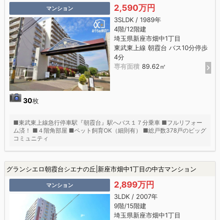
2,590万円
マンション
3SLDK / 1989年
4階/12階建
埼玉県新座市畑中1丁目
東武東上線 朝霞台 バス10分停歩
4分
専有面積
89.62㎡
30
枚
■東武東上線急行停車駅『朝霞台』駅へバス１７分乗車 ■フルリフォー
ム済！ ■４階角部屋 ■ペット飼育OK（細則有） ■総戸数378戸のビッグ
コミュニティ
グランシエロ朝霞台シエナの丘|新座市畑中1丁目の中古マンション
2,899万円
マンション
3LDK / 2007年
9階/15階建
埼玉県新座市畑中1丁目