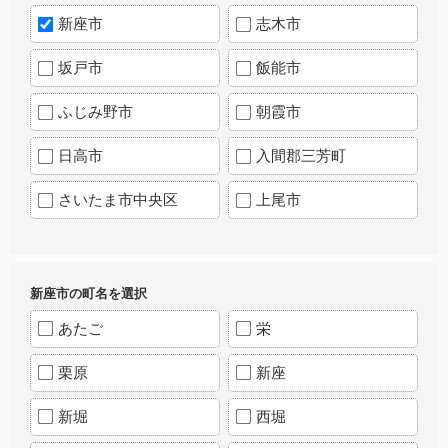
新座市
志木市
坂戸市
飯能市
ふじみ野市
朝霞市
日高市
入間郡三芳町
さいたま市中央区
上尾市
新座市の町名を選択
あたご
栄
栗原
新座
新堀
西堀