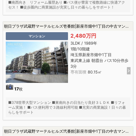
■南西向き リフォーム履歴あり ■バス便が豊富で複数路線に快適アク
セス！ ■徒歩圏内に商業施設が充実し日々の暮らしをサポート！
朝日プラザ武蔵野マーテルヒルズ壱番館|新座市畑中1丁目の中古マンション
2,480万円
マンション
3LDK / 1989年
1階/10階建
埼玉県新座市畑中1丁目
東武東上線 朝霞台 バス10分停歩
3分
専有面積
80.15㎡
17
枚
■378世帯大型マンション ■東南向きの日当たり良好３ＬＤＫ ■リフォ
ーム実施！ ■バス便利用で３路線利用可能 ■充実の商業施設！日々の暮
らしをサポート
朝日プラザ武蔵野マーテルヒルズ弐番館|新座市畑中1丁目の中古マンション