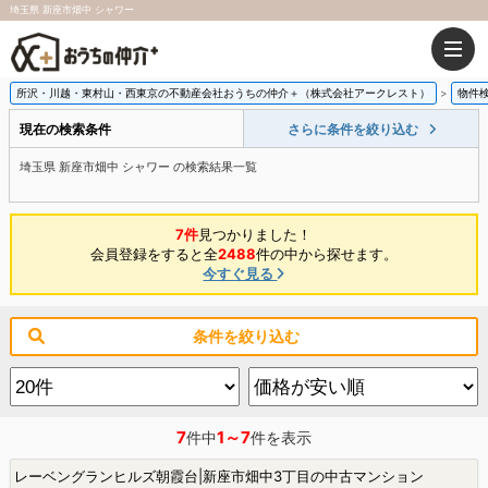
埼玉県 新座市畑中 シャワー
所沢・川越・東村山・西東京の不動産会社おうちの仲介＋（株式会社アークレスト）
物件
現在の検索条件
さらに条件を絞り込む
埼玉県 新座市畑中 シャワー の検索結果一覧
7件
見つかりました！
会員登録をすると全
2488
件の中から探せます。
今すぐ見る
条件を絞り込む
7
1～7
件中
件を表示
レーベングランヒルズ朝霞台|新座市畑中3丁目の中古マンション