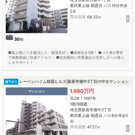
東武東上線 朝霞台 バス16分停歩
2分
専有面積
68.33㎡
30
枚
■最上階につき陽当たり・眺望良好！ ■南東向き5階！ ■バス便が豊富
で複数路線に快適アクセス！ ■徒歩圏内に商業施設が充実し日々の暮ら
しをサポート！
レーベンハイム朝霞ヒルズ|新座市畑中3丁目の中古マンション
値下がり
1,980万円
マンション
3LDK / 1997年
1階/9階建
埼玉県新座市畑中3丁目
東武東上線 朝霞台 バス8分停歩5
分
専有面積
47.27㎡