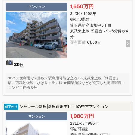
1,650万円
マンション
3LDK / 1998年
6階/10階建
埼玉県新座市畑中3丁目
東武東上線 朝霞台 バス6分停歩4
分
専有面積
61.08㎡
26
枚
☆バス便利用で２路線２駅利用可能な立地♪ ～東武東上線「朝霞台」
駅、西武池袋線「ひばりヶ丘」駅 ☆商業施設などが充実した周辺環境 ～
コンビニ徒歩３分
シャレール新座|新座市畑中1丁目の中古マンション
値下がり
1,980万円
マンション
2SLDK / 1995年
5階/5階建
埼玉県新座市畑中1丁目