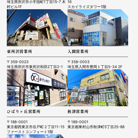
埼玉県所沢市小手指町1丁目15-7 木
16
村ビル1F
スカイライズタワー1階
東所沢営業所
入間営業所
〒359-0023
〒358-0003
埼玉県所沢市東所沢和田2丁目2-1
埼玉県入間市豊岡１丁目5-34 2F
ひばりヶ丘営業所
秋津営業所
〒188-0001
〒189-0001
東京都西東京市谷戸町２丁目11-15
東京都東村山市秋津町5丁目25-88
ファーストコンフォート1階