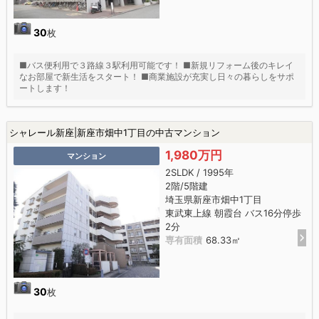
30
枚
■バス便利用で３路線３駅利用可能です！ ■新規リフォーム後のキレイ
なお部屋で新生活をスタート！ ■商業施設が充実し日々の暮らしをサポ
ートします！
シャレール新座|新座市畑中1丁目の中古マンション
1,980万円
マンション
2SLDK / 1995年
2階/5階建
埼玉県新座市畑中1丁目
東武東上線 朝霞台 バス16分停歩
2分
専有面積
68.33㎡
30
枚