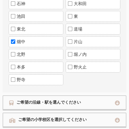
石神
大和田
池田
東
東北
道場
畑中
片山
北野
堀ノ内
本多
野火止
野寺
ご希望の沿線・駅を選んでください
ご希望の小学校区を選択してください