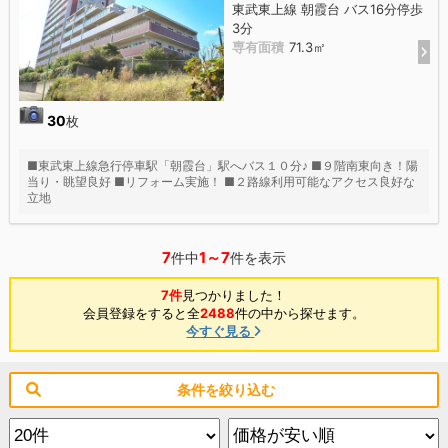
東武東上線 朝霞台 バス16分停歩
3分
専有面積
71.3㎡
30
枚
■東武東上線急行停車駅「朝霞台」駅へバス１０分♪ ■９階南東向き！陽
当り・眺望良好 ■リフォーム実施！ ■２路線利用可能なアクセス良好な
立地
7
1～7
件中
件を表示
7件
見つかりました！
会員登録をすると全
2488
件の中から探せます。
今すぐ見る
条件を絞り込む