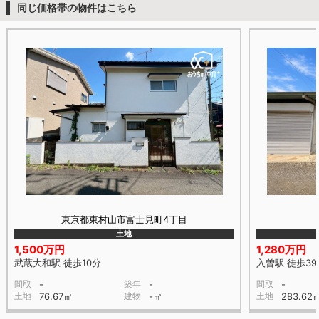
同じ価格帯の物件はこちら
東京都東村山市富士見町4丁目
土地
1,500万円
1,280万円
武蔵大和駅 徒歩10分
入曽駅 徒歩39
間取
-
築年
-
間取
-
土地
76.67㎡
建物
-㎡
土地
283.62