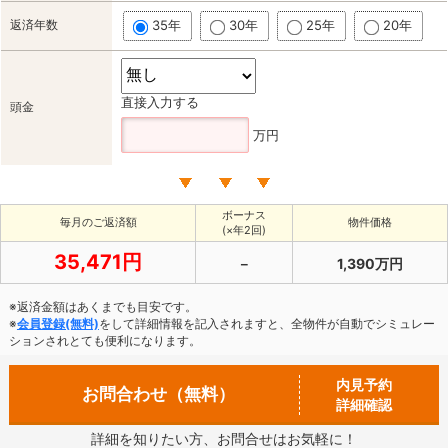
返済年数
35年
30年
25年
20年
直接入力する
頭金
万円
ボーナス
毎月のご返済額
物件価格
(×年2回)
35,471円
－
1,390万円
※返済金額はあくまでも目安です。
※
会員登録(無料)
をして詳細情報を記入されますと、全物件が自動でシミュレー
ションされとても便利になります。
内見予約
お問合わせ（無料）
詳細確認
詳細を知りたい方、お問合せはお気軽に！