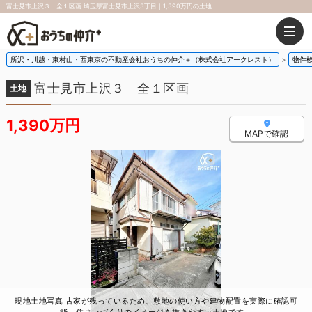
富士見市上沢３ 全１区画 埼玉県富士見市上沢3丁目｜1,390万円の土地
所沢・川越・東村山・西東京の不動産会社おうちの仲介＋（株式会社アークレスト）
物件
富士見市上沢３ 全１区画
土地
1,390万円
MAPで確認
現地土地写真 古家が残っているため、敷地の使い方や建物配置を実際に確認可