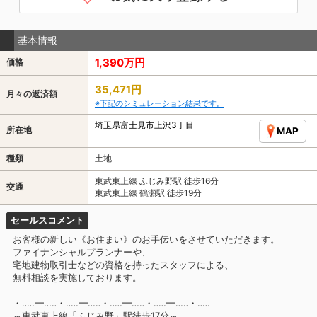
基本情報
1,390万円
価格
35,471円
月々の返済額
※下記のシミュレーション結果です。
埼玉県富士見市上沢3丁目
所在地
MAP
種類
土地
東武東上線 ふじみ野駅 徒歩16分
交通
東武東上線 鶴瀬駅 徒歩19分
セールスコメント
お客様の新しい《お住まい》のお手伝いをさせていただきます。
ファイナンシャルプランナーや、
宅地建物取引士などの資格を持ったスタッフによる、
無料相談を実施しております。
・‥…━…‥・‥…━…‥・‥…━…‥・‥…━…‥・‥…
～東武東上線「ふじみ野」駅徒歩17分～