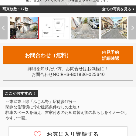
能。住まいづくりのイメージを描きやすい土地です。
写真枚数：17枚
全ての写真を見る
内見予約
お問合わせ（無料）
詳細確認
詳細を知りたい方、お問合せはお気軽に！
お問合わせNO:RHS-B01836-025640
ここがおすすめ！
～東武東上線「ふじみ野」駅徒歩17分～
閑静な住環境に佇む建築条件なしの土地！
駐車スペースを備え、古家付きのため建替え後の暮らしをイメージし
やすい一画。