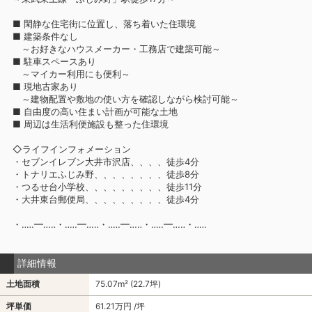
■ 閑静な住宅街に位置し、落ち着いた住環境
■ 建築条件なし
～お好きなハウスメーカー・工務店で建築可能～
■ 駐車スペースあり
～マイカー利用にも便利～
■ 現地古家あり
～建物配置や敷地の使い方を確認しながら検討可能～
■ 自由度の高い住まい計画が可能な土地
■ 周辺は生活利便施設も整った住環境
◇ライフインフォメーション
・セブンイレブン大井市沢店、、、、徒歩4分
・トナリエふじみ野、、、、、、、、徒歩8分
・つるせ台小学校、、、、、、、、、徒歩11分
・大井東台郵便局、、、、、、、、、徒歩4分
・‥…━…‥・‥…━…‥・‥…━…‥・‥…━…‥・‥…
詳細情報
土地面積
75.07m² (22.7坪)
坪単価
61.21万円 /坪