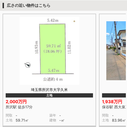
広さの近い物件はこちら
埼玉県所沢市大字久米
土地
2,000万円
1,938万円
所沢駅 徒歩17分
保谷駅 西大泉五
間取
-
築年
-
間取
-
土地
59.71㎡
建物
-㎡
土地
83.96㎡