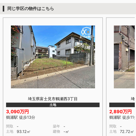
同じ学区の物件はこちら
埼玉県富士見市鶴瀬西3丁目
埼
土地
3,090万円
2,890万円
鶴瀬駅 徒歩13分
鶴瀬駅 徒歩11
間取
-
築年
-
間取
-
土地
93.12㎡
建物
-㎡
土地
72.72㎡