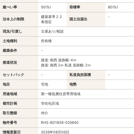
建ぺい率
50(%)
容積率
80(%)
建築基準２２
-
法令上の制限
国土法届出
条指定
現況/引渡し
古屋あり/相談
土地権利
所有権
建築条件
-
接道: 南西 道路幅: 4ｍ
接道状況
接道: 南西 2ｍ 私道 道路幅: 2ｍ
セットバック
-
私道負担面積
-
地目
宅地
地勢
用途地域
第一種低層住居専用地域
都市計画
市街化区域
取引態様
仲介
物件番号
RHS-B01836-025640
情報更新日
2026年08月06日