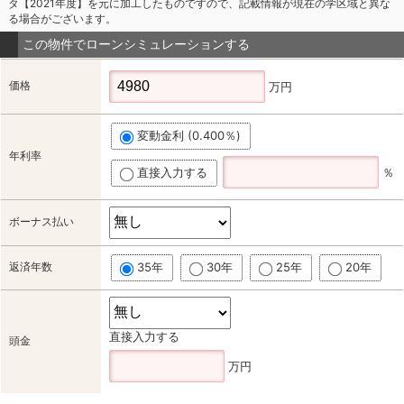
タ【2021年度】を元に加工したものですので、記載情報が現在の学区域と異な
る場合がございます。
この物件でローンシミュレーションする
価格
万円
変動金利 (0.400％)
年利率
直接入力する
％
ボーナス払い
返済年数
35年
30年
25年
20年
直接入力する
頭金
万円