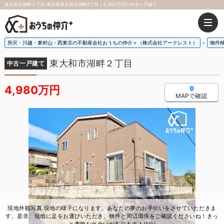
東大和市湖畔２丁目 東京都東大和市湖畔2丁目｜4,980万円の中古一戸建て
所沢・川越・東村山・西東京の不動産会社おうちの仲介＋（株式会社アークレスト）
物件
東大和市湖畔２丁目
中古一戸建て
4,980万円
MAPで確認
現地外観写真 現地の様子になります。あなたの夢のお手伝いをさせていただきま
す。是非、現地に足をお運びいただき、物件と周辺環境をご確認くださいね！きっ