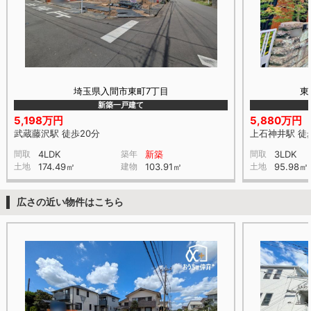
埼玉県入間市東町7丁目
東
新築一戸建て
5,198万円
5,880万円
武蔵藤沢駅 徒歩20分
上石神井駅 徒
間取
4LDK
築年
新築
間取
3LDK
土地
174.49㎡
建物
103.91㎡
土地
95.98㎡
広さの近い物件はこちら