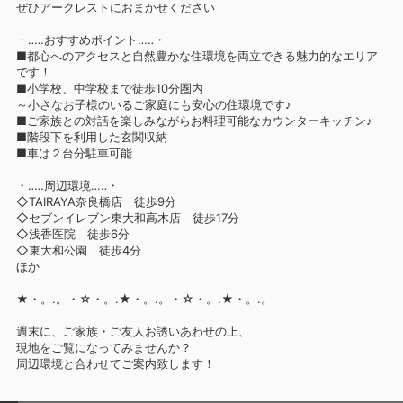
ぜひアークレストにおまかせください
・‥…おすすめポイント…‥・
■都心へのアクセスと自然豊かな住環境を両立できる魅力的なエリア
です！
■小学校、中学校まで徒歩10分圏内
～小さなお子様のいるご家庭にも安心の住環境です♪
■ご家族との対話を楽しみながらお料理可能なカウンターキッチン♪
■階段下を利用した玄関収納
■車は２台分駐車可能
・‥…周辺環境…‥・
◇TAIRAYA奈良橋店 徒歩9分
◇セブンイレブン東大和高木店 徒歩17分
◇浅香医院 徒歩6分
◇東大和公園 徒歩4分
ほか
★・。.。・☆・。.★・。.。・☆・。.★・。.。
週末に、ご家族・ご友人お誘いあわせの上、
現地をご覧になってみませんか？
周辺環境と合わせてご案内致します！