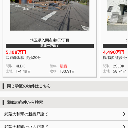
埼玉県入間市東町7丁目
新築一戸建て
5,198万円
4,490万円
武蔵藤沢駅 徒歩20分
鶴瀬駅 徒歩4
間取
4LDK
築年
新築
間取
2SLDK
土地
174.49㎡
建物
103.91㎡
土地
58.74㎡
同じ学区の物件はこちら
類似の条件から検索
武蔵大和駅の新築戸建て
武蔵大和駅の中古戸建て