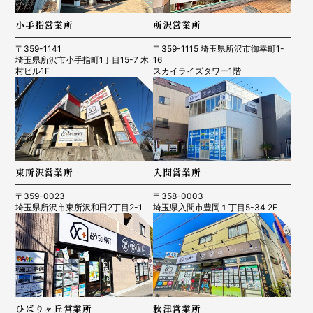
小手指営業所
所沢営業所
〒359-1141
〒359-1115 埼玉県所沢市御幸町1-
埼玉県所沢市小手指町1丁目15-7 木
16
村ビル1F
スカイライズタワー1階
東所沢営業所
入間営業所
〒359-0023
〒358-0003
埼玉県所沢市東所沢和田2丁目2-1
埼玉県入間市豊岡１丁目5-34 2F
ひばりヶ丘営業所
秋津営業所