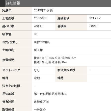
詳細情報
完成年
2019年11月築
土地面積
206.58m²
建物面積
121.73㎡
建ぺい率
40(%)
容積率
60(%)
駐車場
有
現況/引渡し
居住中/相談
土地権利
所有権
接道: 南 10.5ｍ 公道 道路幅: 5ｍ
接道状況
接道: 西 公道 道路幅: 8ｍ
セットバック
なし
私道負担面積
-
地目
宅地
地勢
法令上の制限
-
用途地域
第一種低層住居専用地域
都市計画
市街化区域
取引態様
一般媒介