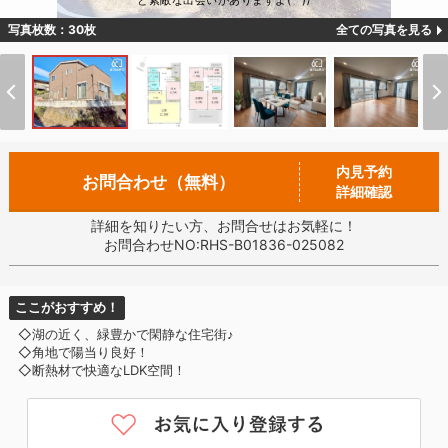
と素敵な出会いがありますよ(^^)/
写真枚数：30枚
全ての写真を見る
内見予約
お問合わせ（無料）
詳細確認
詳細を知りたい方、お問合せはお気軽に！
お問合わせNO:RHS-B01836-025082
ここがおすすめ！
◇湖の近く、緑豊かで閑静な住宅街♪
◇角地で陽当り良好！
◇断熱材で快適なLDK空間！