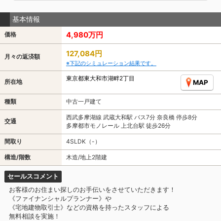
基本情報
4,980万円
価格
127,084円
月々の返済額
※下記のシミュレーション結果です。
東京都東大和市湖畔2丁目
所在地
MAP
種類
中古一戸建て
西武多摩湖線 武蔵大和駅 バス7分 奈良橋 停歩8分
交通
多摩都市モノレール 上北台駅 徒歩26分
間取り
4SLDK（-）
構造/階数
木造/地上2階建
セールスコメント
お客様のお住まい探しのお手伝いをさせていただきます！
《ファイナンシャルプランナー》や
《宅地建物取引士》などの資格を持ったスタッフによる
無料相談を実施！