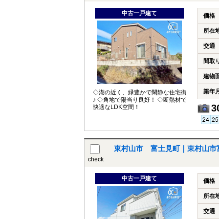
中古一戸建て
価格
所在
交通
間取
建物
築年
◇湖の近く、緑豊かで閑静な住宅街
♪ ◇角地で陽当り良好！ ◇断熱材で
3
快適なLDK空間！
東村山市 富士見町｜東村山市
check
中古一戸建て
価格
所在
交通