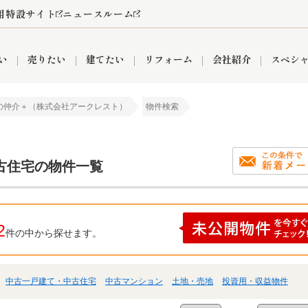
用特設サイト
ニュースルーム
い
売りたい
建てたい
リフォーム
会社紹介
スペシ
の仲介＋（株式会社アークレスト）
物件検索
情報
町名から探す
売却成功実績
売却査定依頼
おうちパークくらぶ
【埼玉】補助金・助成金
お客様の声
お気に入り
よくある質問
なんでもご相談
レンタルスペース
創業の想い
閲覧履歴
売却コラム
プライバシーポリシー
【東京】補助金・助成金
総合不動産の強み
期間限定キャン
検索履歴
査定依頼
古住宅の物件一覧
件
営業所
産買取
リノベーション済み物件
空き家
入間営業所
リースバック
ひばりケ丘営業所
秋津営業所
2
件の中から探せます。
中古一戸建て・中古住宅
中古マンション
土地・売地
投資用・収益物件
関
入間市
おうちパークグループの強み
8代疾病保証付き住宅ローン
狭山市
富士見市
団体信用保険
新座市
購入
清瀬