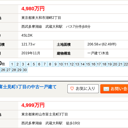
4,980万円
東京都東大和市湖畔2丁目
地
西武多摩湖線 武蔵大和駅 バス7分停歩8分
4SLDK
り
121.73㎡
206.58㎡(62.49坪)
面積
土地面積
2019年11月
一戸建て/木造
月
建物構造
0
枚
富士見町3丁目の中古一戸建て
4,999万円
東京都東村山市富士見町3丁目
地
西武多摩湖線 武蔵大和駅 徒歩19分