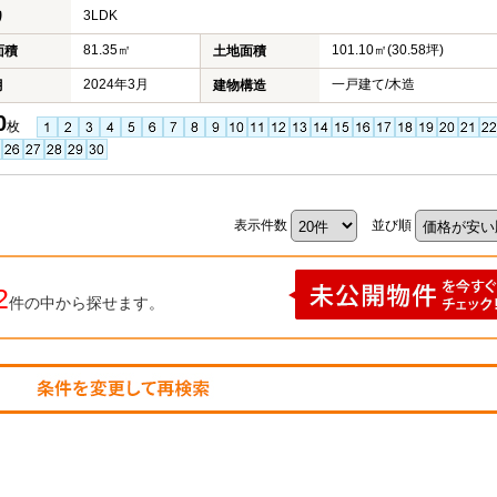
3LDK
り
81.35㎡
101.10㎡(30.58坪)
面積
土地面積
2024年3月
一戸建て/木造
月
建物構造
0
枚
表示件数
並び順
2
件の中から探せます。