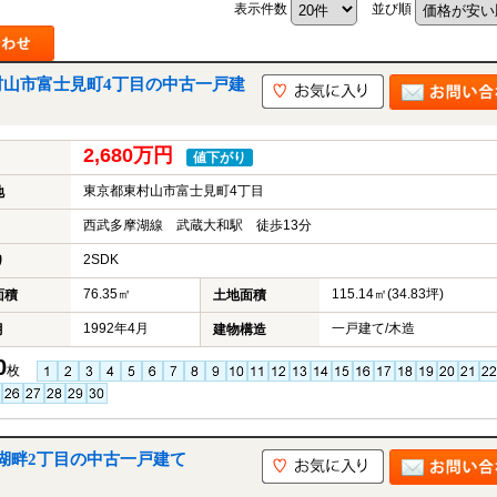
表示件数
並び順
村山市富士見町4丁目の中古一戸建
山市
ふじみ野市
富士見市
志木市
新座市
朝霞市
2,680万円
値下がり
東京都東村山市富士見町4丁目
地
西武多摩湖線 武蔵大和駅 徒歩13分
2SDK
り
76.35㎡
115.14㎡(34.83坪)
面積
土地面積
1992年4月
一戸建て/木造
月
建物構造
0
枚
湖畔2丁目の中古一戸建て