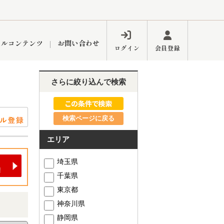
ャルコンテンツ
お問い合わせ
ログイン
会員登録
さらに絞り込んで検索
ペーン
フォーム
インフォメーション
ブログ
検索ページに戻る
エリア
東久留米営業所
埼玉県
千葉県
東京都
神奈川県
するメリット
市
練馬区
静岡県