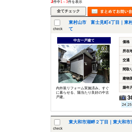
3
件中
1～3
件を表示
東村山市 富士見町4丁目｜東
所沢市
川越市
入間市
飯能市
狭
て
check
東久留米市
小平市
練馬区
中古一戸建て
価格
所在
交通
間取
建物
築年
内外装リフォーム実施済み。すぐ
に暮らせる、陽当たり良好の中古
3
戸建。
東大和市湖畔２丁目｜東大和市
check