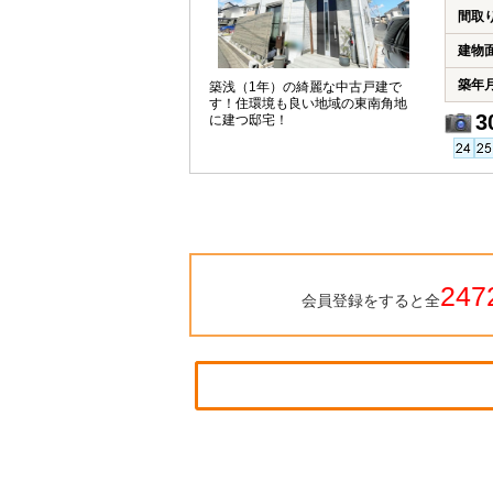
間取
建物
築年
築浅（1年）の綺麗な中古戸建で
す！住環境も良い地域の東南角地
3
に建つ邸宅！
247
会員登録をすると全