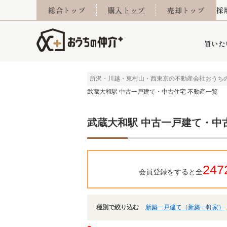
総合トップ
購入トップ
売却トップ
採
買いた
所沢・川越・東村山・西東京の不動産会社おうち
武蔵大和駅 中古一戸建て・中古住宅 不動産一覧
詳細条件から探す
不動産売却専門館
会社概要
不動産Q&A
ご来店予約
おうちLABO
おうちのリフォーム
スタッフ紹介
オンライン相談予約
マンションカタログ
建築事例
学区から探す
売却査定実績
リフォーム事例
採用
武蔵大和駅 中古一戸建て・中
当社お預かり物件
相続
小手指営業所
住み替え
所沢営業所
グループ会社施工物
離婚
東所沢
不動
247
会員登録をすると全
種別で絞り込む
新築一戸建て（新築一軒家）
今月の住宅ローン金利
西東京市
おうちLABO
東久留米市
おうちのリフォーム
当社提携金融機
東村山市