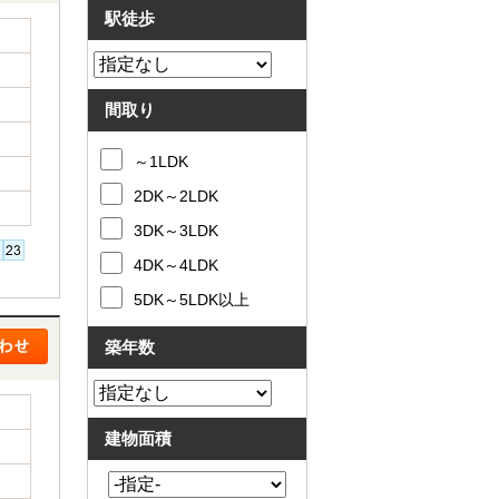
駅徒歩
間取り
～1LDK
2DK～2LDK
3DK～3LDK
4DK～4LDK
5DK～5LDK以上
築年数
建物面積