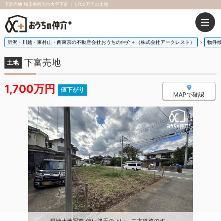
下富売地 埼玉県所沢市大字下富 ｜1,700万円の土地
所沢・川越・東村山・西東京の不動産会社おうちの仲介＋（株式会社アークレスト）
物件
下富売地
土地
1,700万円
値下がり
MAPで確認