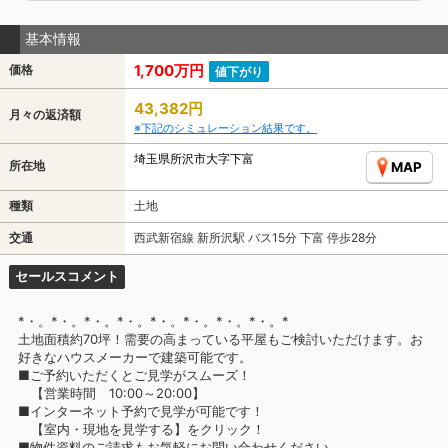
基本情報
1,700万円
価格
値下がり
43,382円
月々の返済額
※下記のシミュレーション結果です。
埼玉県所沢市大字下富
所在地
MAP
種類
土地
交通
西武新宿線 新所沢駅 バス15分 下富 停歩28分
セールスコメント
*・。*・。*・。*・。*・。*・。*・。*・。*
土地面積約70坪！需要の高まっている平屋もご検討いただけます。お
好きなハウスメーカーで建築可能です。
■ご予約いただくとご見学がスムーズ！
【営業時間 10:00～20:00】
■インターネット予約で見学が可能です！
【室内・現地を見学する】をクリック！
■物件資料のご請求もお気軽にお問い合わせください