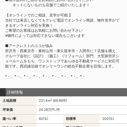
ネットにないものも店舗でご紹介いたします！
【オンラインでのご相談、見学が可能 】
当社では来店しなくてもテレビ電話でオンライン商談、物件見学がで
きるオンライン対応を実施！
ご希望のお客様はお気軽にお問い合わせ下さい
※物件によっては対応できない場合もございます
■アークレストのココが強み
所沢市・西東京市・東村山市・東久留米市・入間市に７店舗を構え、
グループ会社に《設計》《施工》《リフォーム》部門、大型新所沢シ
ョールームをもち、ワンストップであらゆる不動産サービスに対応可
能です。西武線沿線でオンリーワンの総合不動企業を目指します。
*・。*・。*・。*・。*・。*・。*・。*・。*・
詳細情報
土地面積
231.4m² (69.99坪)
坪単価
24.29万円 /坪
建ぺい率
60(%)
容積率
200(%)