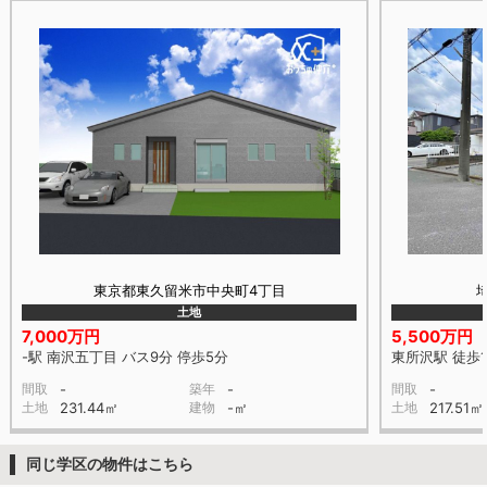
東京都東久留米市中央町4丁目
土地
7,000万円
5,500万円
-駅 南沢五丁目 バス9分 停歩5分
東所沢駅 徒歩1
間取
-
築年
-
間取
-
土地
231.44㎡
建物
-㎡
土地
217.51㎡
同じ学区の物件はこちら