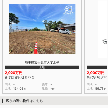
埼玉県富士見市大字水子
土地
2,020万円
2,000万円
みずほ台駅 徒歩22分
所沢駅 徒歩17
間取
-
築年
-
間取
-
土地
134.03㎡
建物
-㎡
土地
59.71㎡
広さの近い物件はこちら