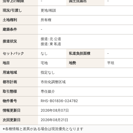
法令上の制限
-
国土法届出
-
現況/引渡し
更地/相談
土地権利
所有権
建築条件
-
接道: 北 公道
接道状況
接道: 東 私道
セットバック
なし
私道負担面積
-
地目
宅地
地勢
平坦
用途地域
指定なし
都市計画
市街化調整区域
取引態様
専任媒介
物件番号
RHS-B01836-024782
情報更新日
2026年08月07日
次回更新日
2026年08月21日
※各種情報と差異がある場合は現況優先となります