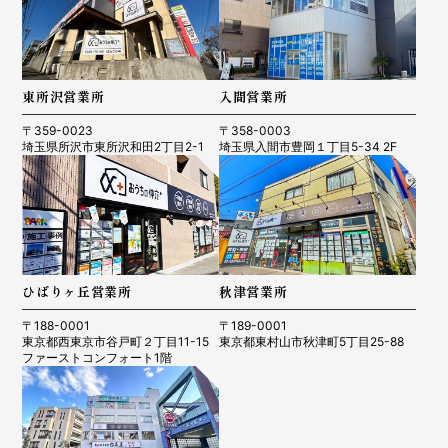
東所沢営業所
入間営業所
〒359-0023
〒358-0003
埼玉県所沢市東所沢和田2丁目2-1
埼玉県入間市豊岡１丁目5-34 2F
ひばりヶ丘営業所
秋津営業所
〒188-0001
〒189-0001
東京都西東京市谷戸町２丁目11-15
東京都東村山市秋津町5丁目25-88
ファーストコンフォート1階