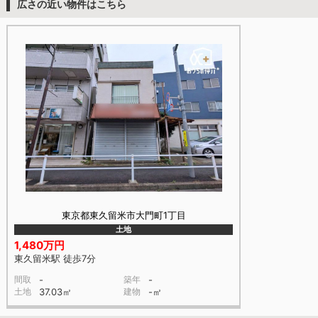
広さの近い物件はこちら
東京都東久留米市大門町1丁目
土地
1,480万円
東久留米駅 徒歩7分
間取
-
築年
-
土地
37.03㎡
建物
-㎡