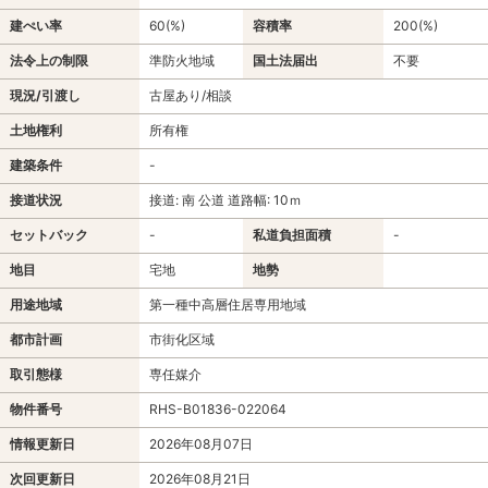
建ぺい率
60(%)
容積率
200(%)
法令上の制限
準防火地域
国土法届出
不要
現況/引渡し
古屋あり/相談
土地権利
所有権
建築条件
-
接道状況
接道: 南 公道 道路幅: 10ｍ
セットバック
-
私道負担面積
-
地目
宅地
地勢
用途地域
第一種中高層住居専用地域
都市計画
市街化区域
取引態様
専任媒介
物件番号
RHS-B01836-022064
情報更新日
2026年08月07日
次回更新日
2026年08月21日