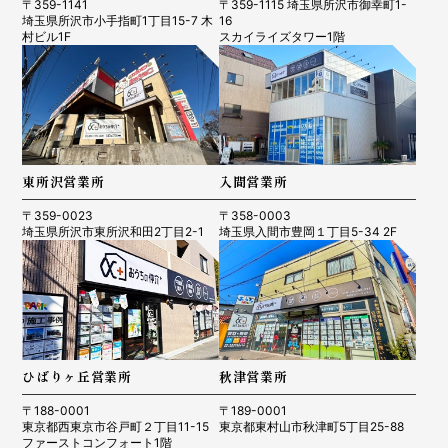
〒359-1141
〒359-1115 埼玉県所沢市御幸町1-
埼玉県所沢市小手指町1丁目15-7 木
16
村ビル1F
スカイライズタワー1階
東所沢営業所
入間営業所
〒359-0023
〒358-0003
埼玉県所沢市東所沢和田2丁目2-1
埼玉県入間市豊岡１丁目5-34 2F
ひばりヶ丘営業所
秋津営業所
〒188-0001
〒189-0001
東京都西東京市谷戸町２丁目11-15
東京都東村山市秋津町5丁目25-88
ファーストコンフォート1階