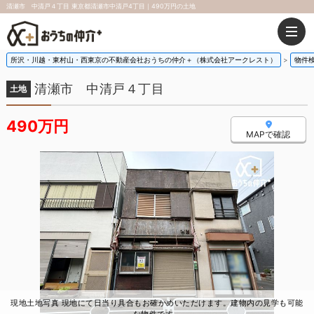
清瀬市 中清戸４丁目 東京都清瀬市中清戸4丁目｜490万円の土地
所沢・川越・東村山・西東京の不動産会社おうちの仲介＋（株式会社アークレスト）
物件
清瀬市 中清戸４丁目
土地
490万円
MAPで確認
現地土地写真 現地にて日当り具合もお確かめいただけます。建物内の見学も可能