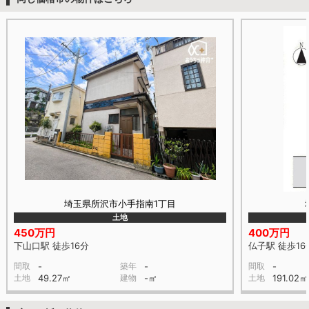
埼玉県所沢市小手指南1丁目
土地
450万円
400万円
下山口駅 徒歩16分
仏子駅 徒歩16
間取
-
築年
-
間取
-
土地
49.27㎡
建物
-㎡
土地
191.02㎡