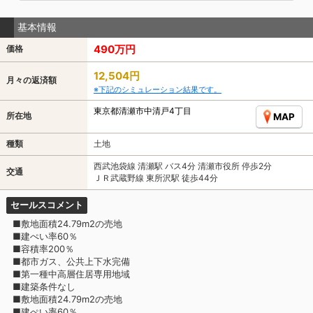
基本情報
490万円
価格
12,504円
月々の返済額
※下記のシミュレーション結果です。
東京都清瀬市中清戸4丁目
所在地
MAP
種類
土地
西武池袋線 清瀬駅 バス4分 清瀬市役所 停歩2分
交通
ＪＲ武蔵野線 東所沢駅 徒歩44分
セールスコメント
■敷地面積24.79m2の売地
■建ぺい率60％
■容積率200％
■都市ガス、公共上下水完備
■第一種中高層住居専用地域
■建築条件なし
■敷地面積24.79m2の売地
■建ぺい率60％