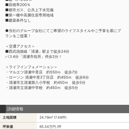
■容積率200％
■都市ガス、公共上下水完備
■第一種中高層住居専用地域
■建築条件なし
●当社のグループ会社にてご希望のライフスタイルやご予算を基にプ
ランをご提案！
＜交通アクセス＞
■西武池袋線「清瀬」駅まで徒歩24分
バス4分「清瀬市役所」停歩2分！
＜ライフインフォメーション＞
・マルエツ清瀬中里店 約550ｍ 徒歩7分
・ローソン 清瀬中里3丁目店 約450ｍ 徒歩6分
・清瀬市立清瀬第八小学校 約450ｍ 徒歩5分
・清瀬市立清瀬中学校 約450ｍ 徒歩5分
詳細情報
土地面積
24.79m² (7.49坪)
坪単価
65.34万円 /坪