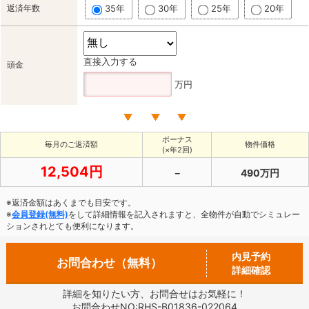
返済年数
35年
30年
25年
20年
直接入力する
頭金
万円
ボーナス
毎月のご返済額
物件価格
(×年2回)
12,504円
－
490万円
※返済金額はあくまでも目安です。
※
会員登録(無料)
をして詳細情報を記入されますと、全物件が自動でシミュレー
ションされとても便利になります。
内見予約
お問合わせ（無料）
詳細確認
詳細を知りたい方、お問合せはお気軽に！
お問合わせNO:RHS-B01836-022064