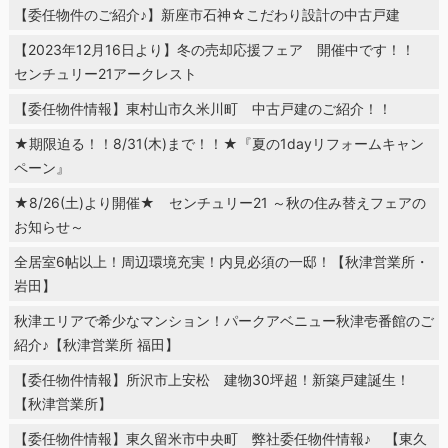
【委任物件のご紹介♪】新座市石神☆こだわり設計の中古戸建
【2023年12月16日より】冬の売却応援フェア 開催中です！！
センチュリー21アークレスト
【委任物件情報】東村山市久米川町 中古戸建のご紹介！！
★期限迫る！！8/31(木)まで！！★『夏の1dayリフォームキャン
ペーン』
★8/26(土)より開催★ センチュリー21 ～秋の住み替えフェアの
お知らせ～
全居室6帖以上！周辺環境充実！内見必須の一邸！【秋津営業所・
岩田】
秋津エリアで希少なマンション！パークアベニュー秋津壱番館のご
紹介♪【秋津営業所 福田】
【委任物件情報】所沢市上安松 建物30坪超！新築戸建誕生！
【秋津営業所】
【委任物件情報】東久留米市中央町 弊社委任物件情報♪ 【東久