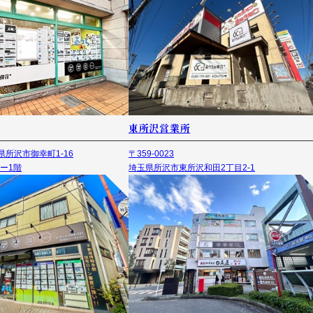
東所沢営業所
埼玉県所沢市御幸町1-16
〒359-0023
ー1階
埼玉県所沢市東所沢和田2丁目2-1