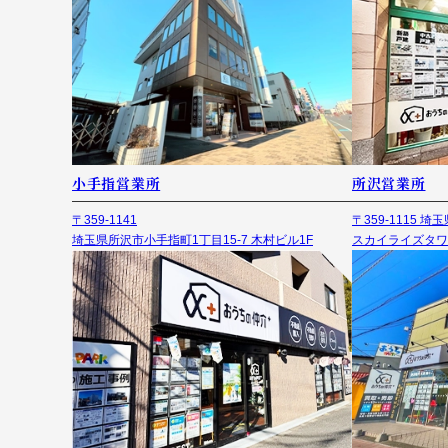
小手指営業所
所沢営業所
〒359-1141
〒359-1115 
埼玉県所沢市小手指町1丁目15-7 木村ビル1F
スカイライズタワ