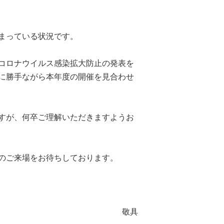
まっている状況です。
西東京市
東村山市
東大和市
清瀬市
コロナウイルス感染拡大防止の発表を
に勝手ながら本年度の開催を見合わせ
すが、何卒ご理解いただきますようお
のご来場をお待ちしております。
敬具