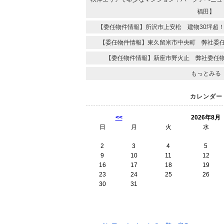
福田】
【委任物件情報】所沢市上安松 建物30坪超
【委任物件情報】東久留米市中央町 弊社委任
【委任物件情報】新座市野火止 弊社委任物
もっとみる
カレンダー
<<
2026年8月
日
月
火
水
2
3
4
5
9
10
11
12
16
17
18
19
23
24
25
26
30
31