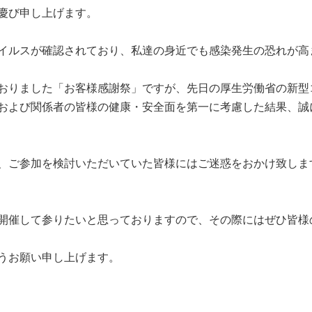
慶び申し上げます。
イルスが確認されており、私達の身近でも感染発生の恐れが高
山市
ふじみ野市
富士見市
志木市
新座市
朝霞市
おりました「お客様感謝祭」ですが、先日の厚生労働省の新型
および関係者の皆様の健康・安全面を第一に考慮した結果、誠
、ご参加を検討いただいていた皆様にはご迷惑をおかけ致しま
開催して参りたいと思っておりますので、その際にはぜひ皆様
うお願い申し上げます。