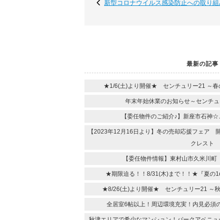
新型コロナウイルス感染防止への取り組
最新の記事
★1/6(土)より開催★ センチュリー21 
年末年始休業のお知らせ～センチュ
【委任物件のご紹介♪】新座市石神☆
【2023年12月16日より】冬の売却応援フェア
クレスト
【委任物件情報】東村山市久米川町
★期限迫る！！8/31(木)まで！！★『夏の
★8/26(土)より開催★ センチュリー21
全居室6帖以上！周辺環境充実！内見必須
秋津エリアで希少なマンション！パークアベニュ