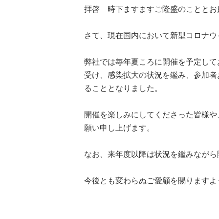
拝啓 時下ますますご隆盛のこととお
さて、現在国内において新型コロナウ
所沢市
川越市
入間市
飯能市
狭
東久留米市
小平市
練馬区
弊社では毎年夏ころに開催を予定して
受け、感染拡大の状況を鑑み、参加者
ることとなりました。
開催を楽しみにしてくださった皆様や
願い申し上げます。
なお、来年度以降は状況を鑑みながら
今後とも変わらぬご愛顧を賜りますよ