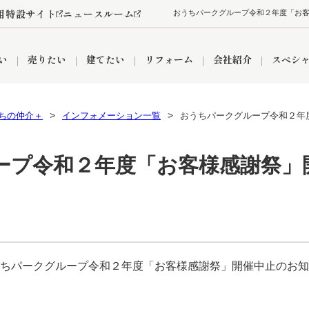
用特設サイト
ニュースルーム
い
売りたい
建てたい
リフォーム
会社紹介
スペシ
ちの仲介＋
インフォメーション一覧
おうちパークグループ令和２年
情報
町名から探す
売却成功実績
売却査定依頼
おうちパークくらぶ
【埼玉】補助金・助成金
お客様の声
お気に入り
よくある質問
なんでもご相談
レンタルスペース
創業の想い
閲覧履歴
売却コラム
プライバシーポリシー
【東京】補助金・助成金
総合不動産の強み
期間限定キャン
検索履歴
査定依頼
ープ令和２年度「お客様感謝祭」
件
営業所
産買取
リノベーション済み物件
空き家
入間営業所
リースバック
ひばりケ丘営業所
秋津営業所
ちパークグループ令和２年度「お客様感謝祭」開催中止のお知
関
入間市
おうちパークグループの強み
8代疾病保証付き住宅ローン
狭山市
富士見市
団体信用保険
新座市
購入
清瀬