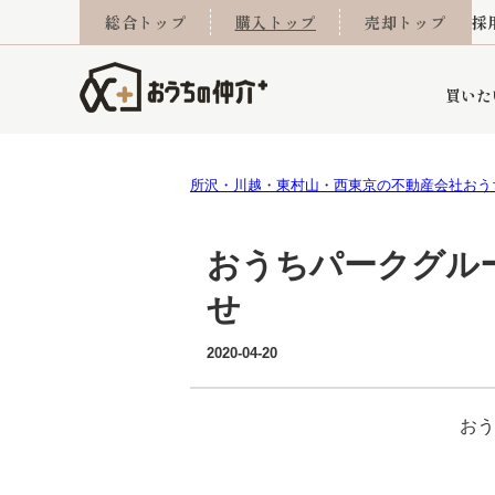
総合トップ
購入トップ
売却トップ
採
買いた
所沢・川越・東村山・西東京の不動産会社おう
詳細条件から探す
不動産売却専門館
会社概要
不動産Q&A
ご来店予約
おうちLABO
おうちのリフォーム
スタッフ紹介
オンライン相談予約
マンションカタログ
建築事例
学区から探す
売却査定実績
リフォーム事例
採用
おうちパークグル
せ
当社お預かり物件
相続
小手指営業所
住み替え
所沢営業所
グループ会社施工物
離婚
東所沢
不動
2020-04-20
おう
今月の住宅ローン金利
西東京市
おうちLABO
東久留米市
おうちのリフォーム
当社提携金融機
東村山市