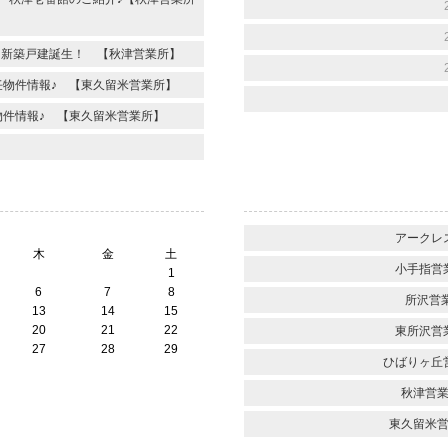
！新築戸建誕生！ 【秋津営業所】
物件情報♪ 【東久留米営業所】
件情報♪ 【東久留米営業所】
アークレス
木
金
土
小手指営業
1
6
7
8
所沢営業
13
14
15
20
21
22
東所沢営業
27
28
29
ひばりヶ丘営
秋津営業
東久留米営