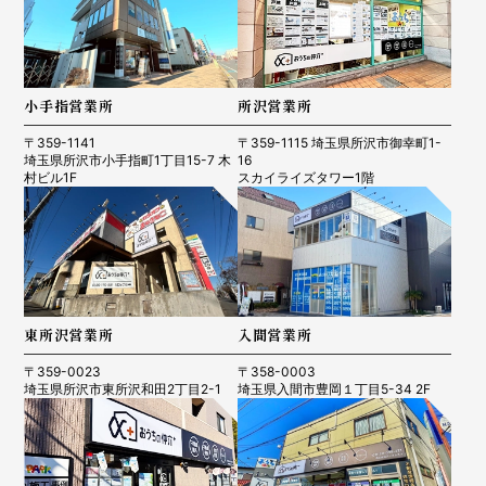
小手指営業所
所沢営業所
〒359-1141
〒359-1115 埼玉県所沢市御幸町1-
埼玉県所沢市小手指町1丁目15-7 木
16
村ビル1F
スカイライズタワー1階
東所沢営業所
入間営業所
〒359-0023
〒358-0003
埼玉県所沢市東所沢和田2丁目2-1
埼玉県入間市豊岡１丁目5-34 2F