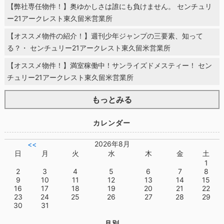
【弊社専任物件！】奥ゆかしさは誰にも負けません。 センチュリ
ー21アークレスト東久留米営業所
【オススメ物件の紹介！】週刊少年ジャンプの三要素、知って
る？・ センチュリー21アークレスト東久留米営業所
【オススメ物件！】満室稼働中！サンライズドメスティー！ セン
チュリー21アークレスト東久留米営業所
もっとみる
カレンダー
2026年8月
<<
日
月
火
水
木
金
土
1
2
3
4
5
6
7
8
9
10
11
12
13
14
15
16
17
18
19
20
21
22
23
24
25
26
27
28
29
30
31
月別