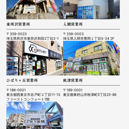
東所沢営業所
入間営業所
〒359-0023
〒358-0003
埼玉県所沢市東所沢和田2丁目2-1
埼玉県入間市豊岡１丁目5-34 2F
ひばりヶ丘営業所
秋津営業所
〒188-0001
〒189-0001
東京都西東京市谷戸町２丁目11-15
東京都東村山市秋津町5丁目25-88
ファーストコンフォート1階