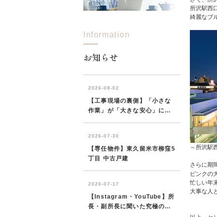
所沢駅西
綺麗なブ
Information
所沢市
川越市
入間市
飯能市
狭
東久留米市
小平市
練馬区
お知らせ
～所沢駅西
さらに期
ピンクの
忙しい年
大事な人