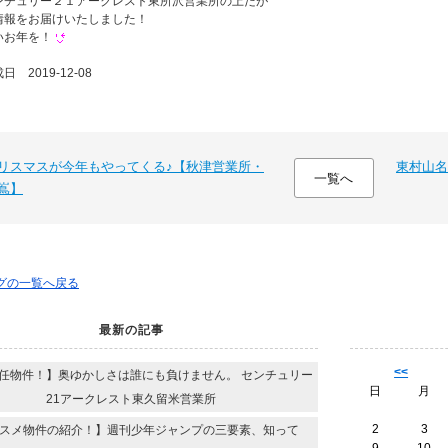
ンチュリー２１アークレスト東所沢営業所の上だが
情報をお届けいたしました！
いお年を！
 2019-12-08
リスマスが今年もやってくる♪【秋津営業所・
東村山名
一覧へ
嶌】
ログの一覧へ戻る
最新の記事
<<
任物件！】奥ゆかしさは誰にも負けません。 センチュリー
日
月
21アークレスト東久留米営業所
2
3
スメ物件の紹介！】週刊少年ジャンプの三要素、知って