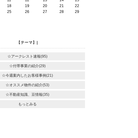
11
12
13
14
15
18
19
20
21
22
25
26
27
28
29
【テーマ】|
☆アークレスト速報(95)
☆付帯事業の紹介(29)
☆今週案内したお客様事例(21)
☆オススメ物件の紹介(53)
☆不動産知識、豆情報(35)
もっとみる