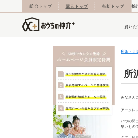
総合トップ
購入トップ
売却トップ
採
買いた
所沢・川
詳細条件から探す
不動産売却専門館
会社概要
不動産Q&A
ご来店予約
おうちLABO
おうちのリフォーム
スタッフ紹介
オンライン相談予約
マンションカタログ
建築事例
学区から探す
売却査定実績
リフォーム事例
採用
所
当社お預かり物件
相続
小手指営業所
住み替え
所沢営業所
グループ会社施工物
離婚
みなさん
東所沢
不動
アークレ
いつの間
早いもの
今月の住宅ローン金利
西東京市
おうちLABO
東久留米市
おうちのリフォーム
当社提携金融機
東村山市
さて、所