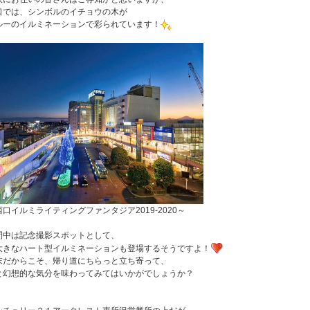
口では、シンボルのイチョウの木が
ルーのイルミネーションで彩られています！
山市
ふじみ野市
富士見市
志木市
新座市
朝霞市
口イルミライティングファンタジア2019-2020～
間中は記念撮影スポットとして、
大きなハート型イルミネーションも登場するそうですよ！
末だからこそ、帰り道にちらっと立ち寄って、
と幻想的な気分を味わってみてはいかがでしょうか？