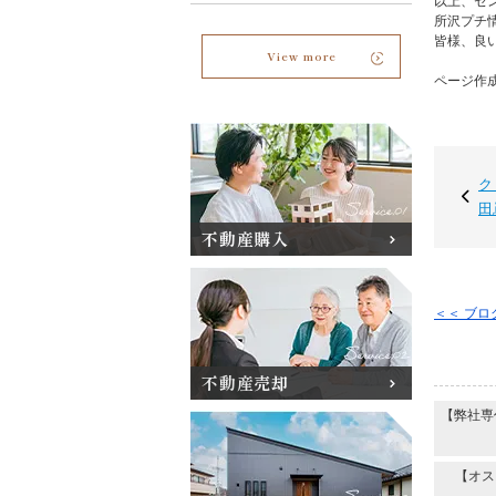
以上、セ
所沢プチ
皆様、良
View more
ページ作成日
ク
田
不動産購入
＜＜ ブ
不動産売却
【弊社専
【オス