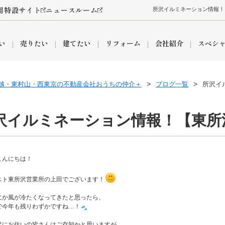
用特設サイト
ニュースルーム
所沢イルミネーション情報！
い
売りたい
建てたい
リフォーム
会社紹介
スペシ
越・東村山・西東京の不動産会社おうちの仲介＋
ブログ一覧
所沢イ
情報
町名から探す
売却成功実績
売却査定依頼
おうちパークくらぶ
【埼玉】補助金・助成金
お客様の声
お気に入り
よくある質問
なんでもご相談
レンタルスペース
創業の想い
閲覧履歴
売却コラム
プライバシーポリシー
【東京】補助金・助成金
総合不動産の強み
期間限定キャン
検索履歴
査定依頼
沢イルミネーション情報！【東所
件
こんにちは！
営業所
産買取
リノベーション済み物件
空き家
入間営業所
リースバック
ひばりケ丘営業所
秋津営業所
スト東所沢営業所の上田でございます！
にか風が冷たくなってきたと思ったら、
で今年も残りわずかですね…！
関
入間市
おうちパークグループの強み
8代疾病保証付き住宅ローン
狭山市
富士見市
団体信用保険
新座市
購入
清瀬
沢にお住いの皆さんはご存知かと思いますが、