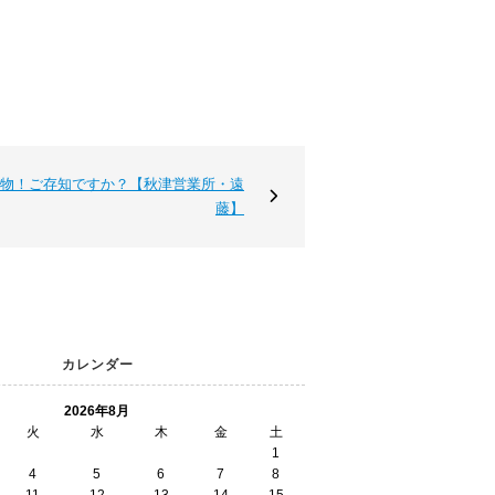
物！ご存知ですか？【秋津営業所・遠
藤】
カレンダー
2026年8月
火
水
木
金
土
1
4
5
6
7
8