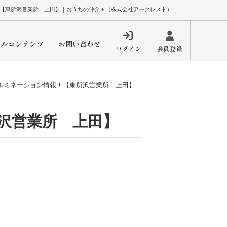
【東所沢営業所 上田】｜おうちの仲介＋（株式会社アークレスト）
ャルコンテンツ
お問い合わせ
ログイン
会員登録
ルミネーション情報！【東所沢営業所 上田】
ペーン
フォーム
インフォメーション
ブログ
沢営業所 上田】
東久留米営業所
するメリット
市
練馬区