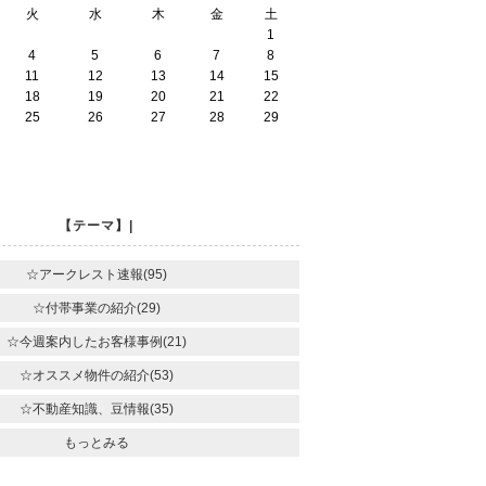
火
水
木
金
土
1
4
5
6
7
8
11
12
13
14
15
18
19
20
21
22
25
26
27
28
29
【テーマ】|
☆アークレスト速報(95)
☆付帯事業の紹介(29)
☆今週案内したお客様事例(21)
☆オススメ物件の紹介(53)
☆不動産知識、豆情報(35)
もっとみる