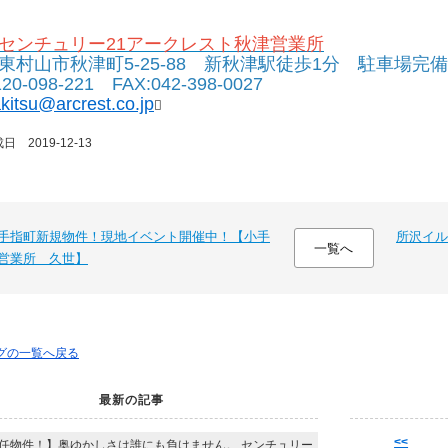
センチュリー21アークレスト秋津営業所
東村山市秋津町5-25-88 新秋津駅徒歩1分 駐車場完備
120-098-221 FAX:042-398-0027
kitsu@arcrest.co.jp

 2019-12-13
手指町新規物件！現地イベント開催中！【小手
所沢イ
一覧へ
営業所 久世】
ログの一覧へ戻る
最新の記事
<<
任物件！】奥ゆかしさは誰にも負けません。 センチュリー