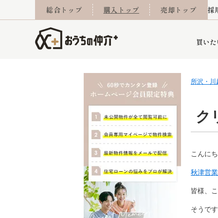
総合トップ
購入トップ
売却トップ
採
買いた
所沢・川
詳細条件から探す
不動産売却専門館
会社概要
不動産Q&A
ご来店予約
おうちLABO
おうちのリフォーム
スタッフ紹介
オンライン相談予約
マンションカタログ
建築事例
学区から探す
売却査定実績
リフォーム事例
採用
ク
こんにち
当社お預かり物件
相続
小手指営業所
住み替え
所沢営業所
グループ会社施工物
離婚
東所沢
不動
秋津営業
皆様、こ
今月の住宅ローン金利
西東京市
おうちLABO
東久留米市
おうちのリフォーム
当社提携金融機
東村山市
そうです