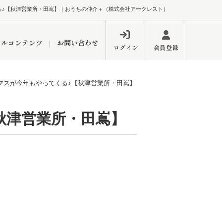
る♪【秋津営業所・田嶌】｜おうちの仲介＋（株式会社アークレスト）
ャルコンテンツ
お問い合わせ
ログイン
会員登録
マスが今年もやってくる♪【秋津営業所・田嶌】
ペーン
フォーム
インフォメーション
ブログ
秋津営業所・田嶌】
東久留米営業所
するメリット
市
練馬区