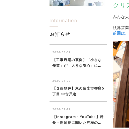
クリ
みんな大
Information
所沢市
川越市
入間市
飯能市
狭
秋津営業
東久留米市
小平市
練馬区
お知らせ
前回は、