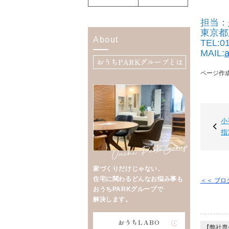
担当：
東京都
About
TEL:0
MAIL:
a
おうちPARKグループとは
ページ作成日
小
指
家づくりだけじゃない、
住宅に関わるどんなお悩み事も
＜＜ ブ
おうちPARKグループで
解決します。
おうちLABO
【弊社専