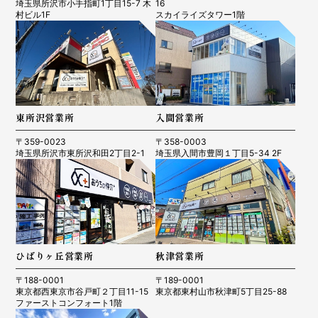
埼玉県所沢市小手指町1丁目15-7 木
16
村ビル1F
スカイライズタワー1階
東所沢営業所
入間営業所
〒359-0023
〒358-0003
埼玉県所沢市東所沢和田2丁目2-1
埼玉県入間市豊岡１丁目5-34 2F
ひばりヶ丘営業所
秋津営業所
〒188-0001
〒189-0001
東京都西東京市谷戸町２丁目11-15
東京都東村山市秋津町5丁目25-88
ファーストコンフォート1階