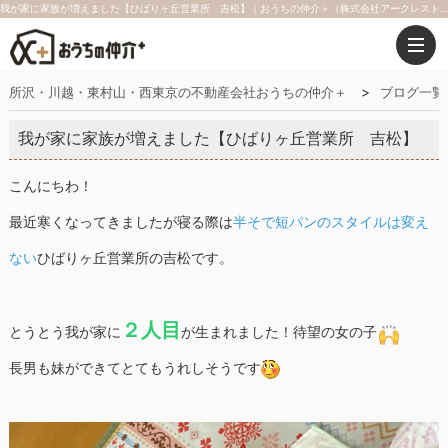
我が家に家族が増えました【ひばりヶ丘営業所 吉松】｜おうちの仲介＋（株式会社アークレスト）
所沢・川越・東村山・西東京の不動産会社おうちの仲介＋
ブログ一覧
我が家に家族が増えました【ひばりヶ丘営業所 吉松】
こんにちわ！
最近寒くなってきましたが寝る際は
半そで短パンのスタイルは変え
ない
ひばりヶ丘営業所の吉松です。
２人目
とうとう我が家に
が生まれました！待望の女の子
長男も妹ができてとてもうれしそうです