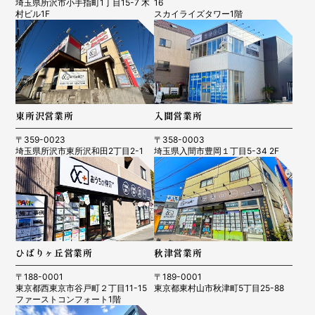
埼玉県所沢市小手指町1丁目15-7 木
16
村ビル1F
スカイライズタワー1階
東所沢営業所
入間営業所
〒359-0023
〒358-0003
埼玉県所沢市東所沢和田2丁目2-1
埼玉県入間市豊岡１丁目5-34 2F
ひばりヶ丘営業所
秋津営業所
〒188-0001
〒189-0001
東京都西東京市谷戸町２丁目11-15
東京都東村山市秋津町5丁目25-88
ファーストコンフォート1階