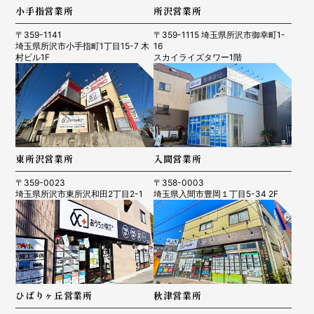
小手指営業所
所沢営業所
〒359-1141
〒359-1115 埼玉県所沢市御幸町1-
埼玉県所沢市小手指町1丁目15-7 木
16
村ビル1F
スカイライズタワー1階
東所沢営業所
入間営業所
〒359-0023
〒358-0003
埼玉県所沢市東所沢和田2丁目2-1
埼玉県入間市豊岡１丁目5-34 2F
ひばりヶ丘営業所
秋津営業所