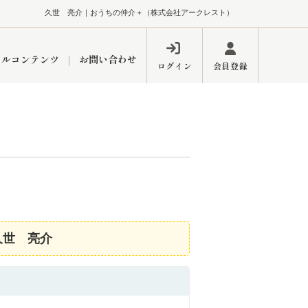
久世 亮介｜おうちの仲介＋（株式会社アークレスト）
ャルコンテンツ
お問い合わせ
ログイン
会員登録
ペーン
フォーム
インフォメーション
ブログ
東久留米営業所
久世 亮介
するメリット
市
練馬区