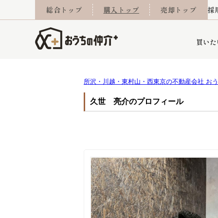
総合トップ
購入トップ
売却トップ
採
買いた
所沢・川越・東村山・西東京の不動産会社 お
詳細条件から探す
不動産売却専門館
会社概要
不動産Q&A
ご来店予約
おうちLABO
おうちのリフォーム
スタッフ紹介
オンライン相談予約
マンションカタログ
建築事例
学区から探す
売却査定実績
リフォーム事例
採用
久世 亮介のプロフィール
当社お預かり物件
相続
小手指営業所
住み替え
所沢営業所
グループ会社施工物
離婚
東所沢
不動
今月の住宅ローン金利
西東京市
おうちLABO
東久留米市
おうちのリフォーム
当社提携金融機
東村山市