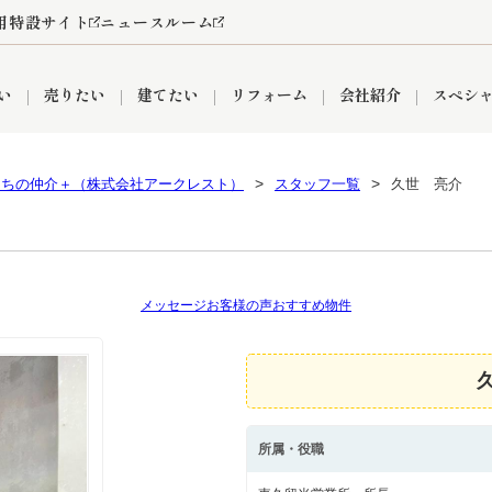
用特設サイト
ニュースルーム
い
売りたい
建てたい
リフォーム
会社紹介
スペシ
うちの仲介＋（株式会社アークレスト）
スタッフ一覧
久世 亮介
情報
町名から探す
売却成功実績
売却査定依頼
おうちパークくらぶ
【埼玉】補助金・助成金
お客様の声
お気に入り
よくある質問
なんでもご相談
レンタルスペース
創業の想い
閲覧履歴
売却コラム
プライバシーポリシー
【東京】補助金・助成金
総合不動産の強み
期間限定キャン
検索履歴
査定依頼
メッセージ
お客様の声
おすすめ物件
件
営業所
産買取
リノベーション済み物件
空き家
入間営業所
リースバック
ひばりケ丘営業所
秋津営業所
所属・役職
関
入間市
おうちパークグループの強み
8代疾病保証付き住宅ローン
狭山市
富士見市
団体信用保険
新座市
購入
清瀬