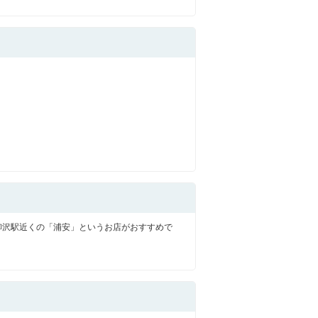
西東京市
東村山市
東大和市
清瀬市
柳沢駅近くの「浦安」というお店がおすすめで