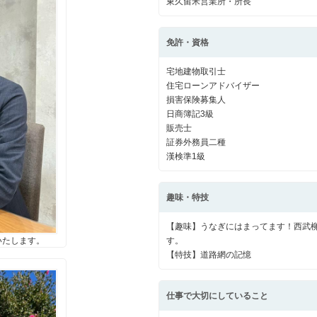
東久留米営業所・所長
免許・資格
山市
ふじみ野市
富士見市
志木市
新座市
朝霞市
宅地建物取引士
住宅ローンアドバイザー
損害保険募集人
日商簿記3級
販売士
証券外務員二種
漢検準1級
趣味・特技
【趣味】うなぎにはまってます！西武
す。
いたします。
【特技】道路網の記憶
仕事で大切にしていること