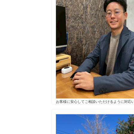
所沢市
川越市
入間市
飯能市
狭
東久留米市
小平市
練馬区
お客様に安心してご相談いただけるように対応