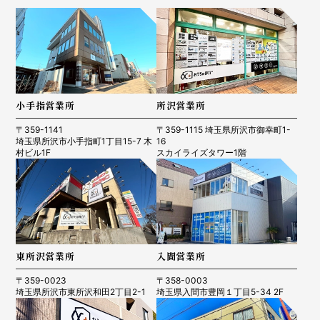
小手指営業所
所沢営業所
〒359-1141
〒359-1115 埼玉県所沢市御幸町1-
埼玉県所沢市小手指町1丁目15-7 木
16
村ビル1F
スカイライズタワー1階
東所沢営業所
入間営業所
〒359-0023
〒358-0003
埼玉県所沢市東所沢和田2丁目2-1
埼玉県入間市豊岡１丁目5-34 2F