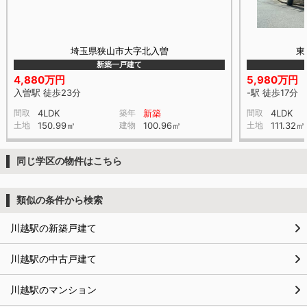
埼玉県狭山市大字北入曽
東
新築一戸建て
4,880万円
5,980万円
入曽駅 徒歩23分
-駅 徒歩17分
間取
4LDK
築年
新築
間取
4LDK
土地
150.99㎡
建物
100.96㎡
土地
111.32㎡
同じ学区の物件はこちら
類似の条件から検索
川越駅の新築戸建て
川越駅の中古戸建て
川越駅のマンション