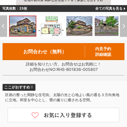
現地外観写真 閑静な住宅地で子育て家族にもおすすめ
写真枚数：25枚
全ての写真を見る
内見予約
お問合わせ（無料）
詳細確認
詳細を知りたい方、お問合せはお気軽に！
お問合わせNO:RHS-B01836-005807
ここがおすすめ！
区画の整った閑静な住宅街。太陽の光と心地よい風の通る３方向角地
に立地。和室を中心とし、畳の薫りに癒される空間。