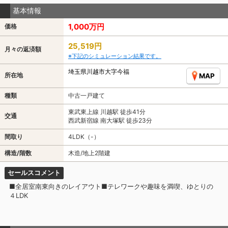
基本情報
1,000万円
価格
25,519円
月々の返済額
※下記のシミュレーション結果です。
埼玉県川越市大字今福
所在地
MAP
種類
中古一戸建て
東武東上線 川越駅 徒歩41分
交通
西武新宿線 南大塚駅 徒歩23分
間取り
4LDK（-）
構造/階数
木造/地上2階建
セールスコメント
■全居室南東向きのレイアウト■テレワークや趣味を満喫、ゆとりの
４LDK