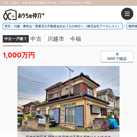
中古 川越市 今福 埼玉県川越市大字今福 ｜1,000万円の中古一戸建て
所沢・川越・東村山・西東京の不動産会社おうちの仲介＋（株式会社アークレスト）
物件
中古 川越市 今福
中古一戸建て
1,000万円
MAPで確認