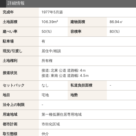
詳細情報
完成年
1977年5月築
土地面積
106.39m²
建物面積
86.94㎡
建ぺい率
50(%)
容積率
80(%)
駐車場
有
現況/引渡し
居住中/相談
土地権利
所有権
接道: 北東 公道 道路幅: 4ｍ
接道状況
接道: 東南 公道 道路幅: 4.5ｍ
セットバック
なし
私道負担面積
-
地目
宅地
地勢
法令上の制限
-
用途地域
第一種低層住居専用地域
都市計画
市街化区域
取引態様
仲介