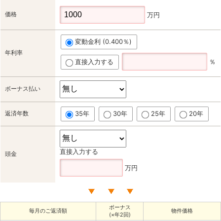
価格
万円
変動金利 (0.400％)
年利率
直接入力する
％
ボーナス払い
返済年数
35年
30年
25年
20年
直接入力する
頭金
万円
ボーナス
毎月のご返済額
物件価格
(×年2回)