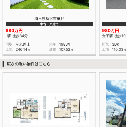
埼玉県所沢市糀谷
中古一戸建て
880万円
980万円
-駅 徒歩34分
金子駅 徒歩10
間取
それ以上
築年
1986年
間取
3DK
土地
246.14㎡
建物
107.52㎡
土地
110.03㎡
広さの近い物件はこちら