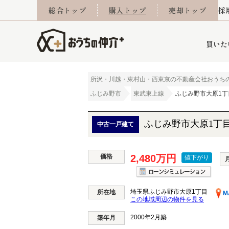
総合トップ
購入トップ
売却トップ
採
買いた
所沢・川越・東村山・西東京の不動産会社おうち
ふじみ野市
東武東上線
ふじみ野市大原1丁
詳細条件から探す
不動産売却専門館
会社概要
不動産Q&A
ご来店予約
おうちLABO
おうちのリフォーム
スタッフ紹介
オンライン相談予約
マンションカタログ
建築事例
学区から探す
売却査定実績
リフォーム事例
採用
ふじみ野市大原1丁
中古一戸建て
価格
2,480万円
値下がり
当社お預かり物件
相続
小手指営業所
住み替え
所沢営業所
グループ会社施工物
離婚
東所沢
不動
埼玉県ふじみ野市大原1丁目
所在地
M
この地域周辺の物件を見る
2000年2月築
今月の住宅ローン金利
西東京市
おうちLABO
築年月
東久留米市
おうちのリフォーム
当社提携金融機
東村山市