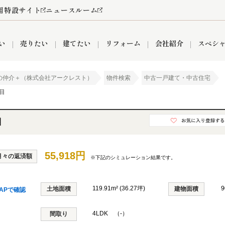
用特設サイト
ニュースルーム
い
売りたい
建てたい
リフォーム
会社紹介
スペシ
の仲介＋（株式会社アークレスト）
物件検索
中古一戸建て・中古住宅
目
情報
町名から探す
売却成功実績
売却査定依頼
おうちパークくらぶ
【埼玉】補助金・助成金
お客様の声
お気に入り
よくある質問
なんでもご相談
レンタルスペース
創業の想い
閲覧履歴
売却コラム
プライバシーポリシー
【東京】補助金・助成金
総合不動産の強み
期間限定キャン
検索履歴
査定依頼
目
55,918円
月々の返済額
※下記のシミュレーション結果です。
件
営業所
産買取
リノベーション済み物件
空き家
入間営業所
リースバック
ひばりケ丘営業所
秋津営業所
119.91m² (36.27坪)
9
土地面積
建物面積
APで確認
4LDK （-）
関
入間市
おうちパークグループの強み
8代疾病保証付き住宅ローン
間取り
狭山市
富士見市
団体信用保険
新座市
購入
清瀬