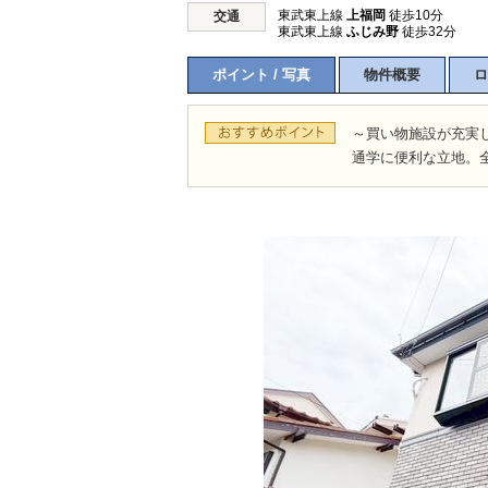
東武東上線
上福岡
徒歩10分
交通
東武東上線
ふじみ野
徒歩32分
ポイント / 写真
物件概要
ロ
所沢市
川越市
入間市
飯能市
狭
東久留米市
小平市
練馬区
～買い物施設が充実
通学に便利な立地。