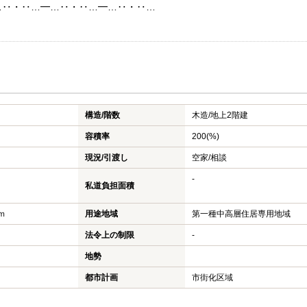
…‥・‥…━…‥・‥…━…‥・‥…
構造/階数
木造/
地上2階建
容積率
200(%)
現況/引渡し
空家/相談
-
私道負担面積
ｍ
用途地域
第一種中高層住居専用地域
法令上の制限
-
地勢
都市計画
市街化区域