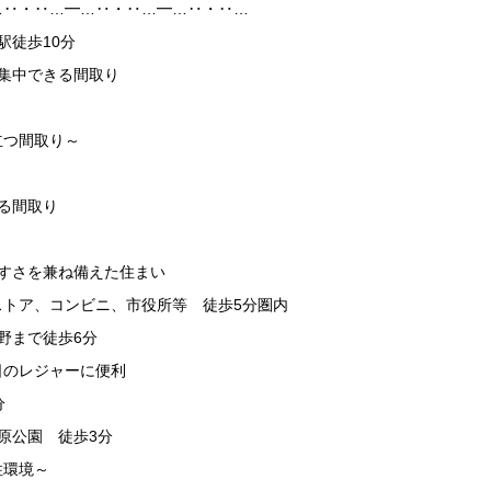
…‥・‥…━…‥・‥…━…‥・‥…
駅徒歩10分
集中できる間取り
立つ間取り～
る間取り
すさを兼ね備えた住まい
ストア、コンビニ、市役所等 徒歩5分圏内
野まで徒歩6分
日のレジャーに便利
分
原公園 徒歩3分
住環境～