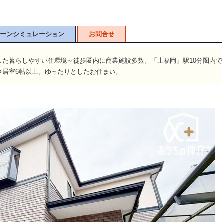
ーンシミュレーション
お問合せ
山市
ふじみ野市
富士見市
志木市
新座市
朝霞市
した暮らしやすい住環境～徒歩圏内に商業施設多数。「上福岡」駅10分圏内
全居室6帖以上。ゆったりとしたお住まい。