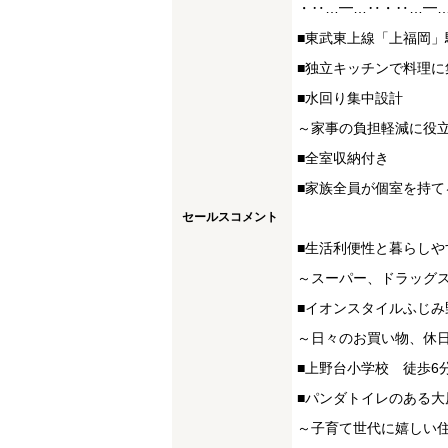
・‥…━…‥・‥…━
■東武東上線「上福岡」
■独立キッチンで料理に
■水回り集中設計
～家事の負担軽減に役
■全室収納付き
■家族全員が個室を持て
セールスコメント
■生活利便性と暮らしや
～スーパー、ドラッグ
■イオンスタイルふじみ
～日々のお買い物、休
■上野台小学校 徒歩6
■パンダトイレのある大
～子育て世代に嬉しい