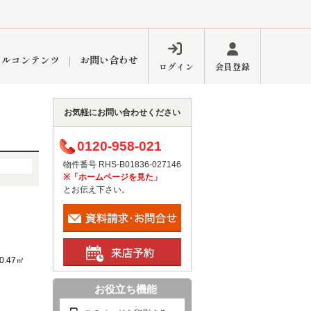
ャルコンテンツ
お問い合わせ
ログイン
会員登録
お気軽にお問い合わせください
ペーン
フォーム
インフォメーション
ブログ
0120-958-021
物件番号 RHS-B01836-027146
※「ホームページを見た」
とお伝え下さい。
東久留米営業所
0.47㎡
お役立ち機能
するメリット
市
練馬区