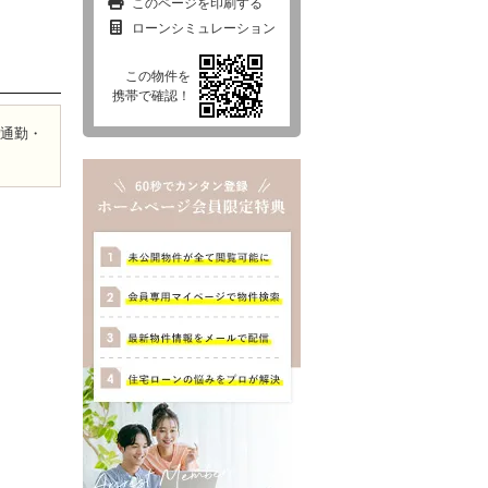
このページを印刷する
ローンシミュレーション
この物件を
西東京市
東村山市
東大和市
清瀬市
携帯で確認！
で通勤・