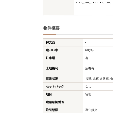
・‥…━…‥・‥…━
物件概要
採光面
-
建ぺい率
60(%)
駐車場
有
土地権利
所有権
接道状況
接道: 北東 道路幅: 4
セットバック
なし
地目
宅地
建築確認番号
取引態様
専任媒介