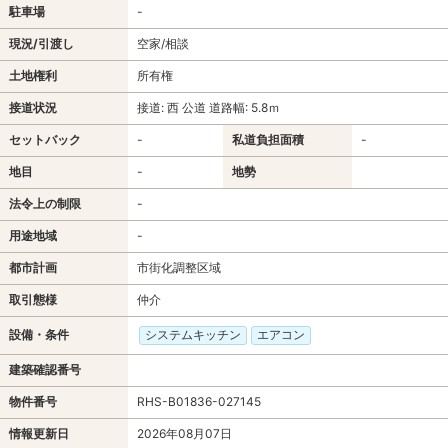
駐車場
-
現況/引渡し
空家/相談
土地権利
所有権
接道状況
接道: 西 公道 道路幅: 5.8ｍ
セットバック
-
私道負担面積
-
地目
-
地勢
法令上の制限
-
用途地域
-
都市計画
市街化調整区域
取引態様
仲介
設備・条件
システムキッチン
エアコン
建築確認番号
物件番号
RHS-B01836-027145
情報更新日
2026年08月07日