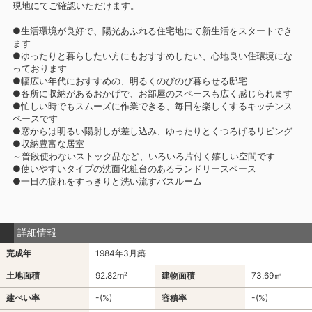
現地にてご確認いただけます。
●生活環境が良好で、陽光あふれる住宅地にて新生活をスタートでき
ます
●ゆったりと暮らしたい方にもおすすめしたい、心地良い住環境にな
っております
●幅広い年代におすすめの、明るくのびのび暮らせる邸宅
●各所に収納があるおかげで、お部屋のスペースも広く感じられます
●忙しい時でもスムーズに作業できる、毎日を楽しくするキッチンス
ペースです
●窓からは明るい陽射しが差し込み、ゆったりとくつろげるリビング
●収納豊富な居室
～普段使わないストック品など、いろいろ片付く嬉しい空間です
●使いやすいタイプの洗面化粧台のあるランドリースペース
●一日の疲れをすっきりと洗い流すバスルーム
詳細情報
完成年
1984年3月築
土地面積
92.82m²
建物面積
73.69㎡
建ぺい率
-(%)
容積率
-(%)