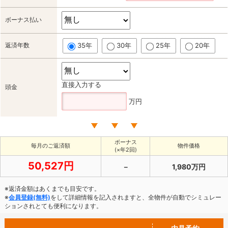
ボーナス払い
返済年数
35年
30年
25年
20年
直接入力する
頭金
万円
ボーナス
毎月のご返済額
物件価格
(×年2回)
50,527円
－
1,980万円
※返済金額はあくまでも目安です。
※
会員登録(無料)
をして詳細情報を記入されますと、全物件が自動でシミュレー
ションされとても便利になります。