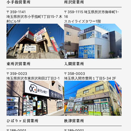
小手指営業所
所沢営業所
〒359-1141
〒359-1115 埼玉県所沢市御幸町1-
埼玉県所沢市小手指町1丁目15-7 木
16
村ビル1F
スカイライズタワー1階
東所沢営業所
入間営業所
〒359-0023
〒358-0003
埼玉県所沢市東所沢和田2丁目2-1
埼玉県入間市豊岡１丁目5-34 2F
ひばりヶ丘営業所
秋津営業所
〒188-0001
〒189-0001