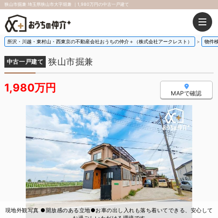
狭山市掘兼 埼玉県狭山市大字堀兼 ｜1,980万円の中古一戸建て
所沢・川越・東村山・西東京の不動産会社おうちの仲介＋（株式会社アークレスト）
物件
狭山市掘兼
中古一戸建て
1,980万円
MAPで確認
現地外観写真 ●開放感のある立地●お車の出し入れも落ち着いてできる、安心して