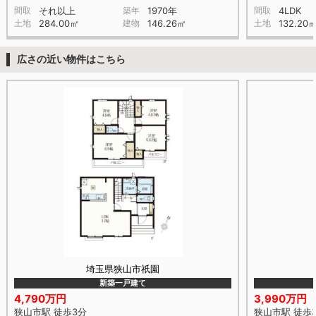
間取
それ以上
築年
1970年
間取
4LDK
土地
284.00㎡
建物
146.26㎡
土地
132.20
広さの近い物件はこちら
埼玉県狭山市祇園
新築一戸建て
4,790万円
3,990万円
狭山市駅 徒歩3分
狭山市駅 徒歩