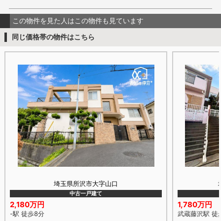
この物件を見た人はこの物件も見ています
同じ価格帯の物件はこちら
埼玉県所沢市大字山口
中古一戸建て
2,180万円
1,780万円
-駅 徒歩8分
武蔵藤沢駅 徒