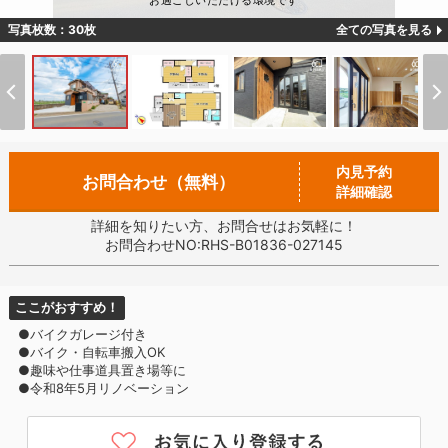
お過ごしいただける環境です
写真枚数：30枚
全ての写真を見る
内見予約
お問合わせ（無料）
詳細確認
詳細を知りたい方、お問合せはお気軽に！
お問合わせNO:RHS-B01836-027145
ここがおすすめ！
●バイクガレージ付き
●バイク・自転車搬入OK
●趣味や仕事道具置き場等に
●令和8年5月リノベーション