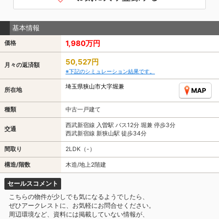
基本情報
1,980万円
価格
50,527円
月々の返済額
※下記のシミュレーション結果です。
埼玉県狭山市大字堀兼
所在地
MAP
種類
中古一戸建て
西武新宿線 入曽駅 バス12分 堀兼 停歩3分
交通
西武新宿線 新狭山駅 徒歩34分
間取り
2LDK（-）
構造/階数
木造/地上2階建
セールスコメント
こちらの物件が少しでも気になるようでしたら、
ぜひアークレストに、お気軽にお問合せください。
周辺環境など、資料には掲載していない情報が、