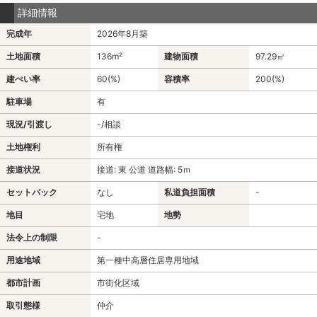
詳細情報
完成年
2026年8月築
土地面積
136m²
建物面積
97.29㎡
建ぺい率
60(%)
容積率
200(%)
駐車場
有
現況/引渡し
-/相談
土地権利
所有権
接道状況
接道: 東 公道 道路幅: 5ｍ
セットバック
なし
私道負担面積
-
地目
宅地
地勢
法令上の制限
-
用途地域
第一種中高層住居専用地域
都市計画
市街化区域
取引態様
仲介