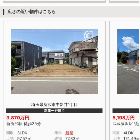
広さの近い物件はこちら
埼玉県所沢市中新井1丁目
新築一戸建て
3,870万円
5,198万円
新所沢駅 徒歩25分
武蔵藤沢駅 徒
間取
3LDK
築年
新築
間取
4LDK
土地
97.57㎡
建物
77.83㎡
土地
174.49㎡