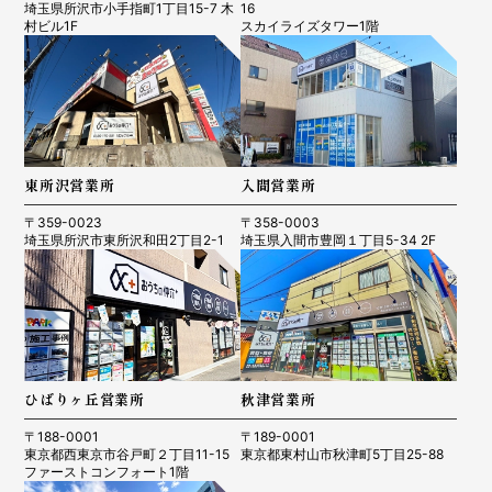
埼玉県所沢市小手指町1丁目15-7 木
16
村ビル1F
スカイライズタワー1階
東所沢営業所
入間営業所
〒359-0023
〒358-0003
埼玉県所沢市東所沢和田2丁目2-1
埼玉県入間市豊岡１丁目5-34 2F
ひばりヶ丘営業所
秋津営業所
〒188-0001
〒189-0001
東京都西東京市谷戸町２丁目11-15
東京都東村山市秋津町5丁目25-88
ファーストコンフォート1階