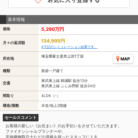
基本情報
5,290万円
価格
134,995円
月々の返済額
※下記のシミュレーション結果です。
埼玉県富士見市上沢1丁目
所在地
MAP
種類
新築一戸建て
東武東上線 鶴瀬駅 徒歩12分
交通
東武東上線 ふじみ野駅 徒歩24分
間取り
4LDK（-）
構造/階数
木造/地上2階建
セールスコメント
お客様の新しい《お住まい》のお手伝いをさせていただきます。
ファイナンシャルプランナーや、
宅地建物取引士などの資格を持ったスタッフによる、