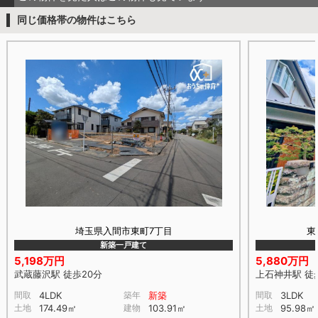
同じ価格帯の物件はこちら
埼玉県入間市東町7丁目
東
新築一戸建て
5,198万円
5,880万円
武蔵藤沢駅 徒歩20分
上石神井駅 徒
間取
4LDK
築年
新築
間取
3LDK
土地
174.49㎡
建物
103.91㎡
土地
95.98㎡