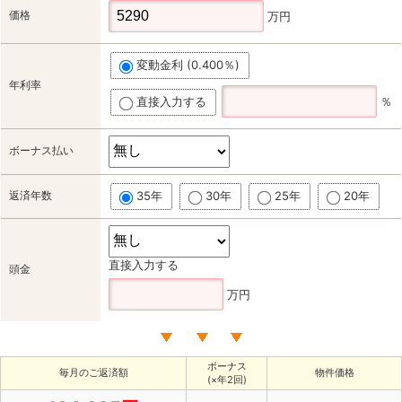
価格
万円
変動金利 (0.400％)
年利率
直接入力する
％
ボーナス払い
返済年数
35年
30年
25年
20年
直接入力する
頭金
万円
ボーナス
毎月のご返済額
物件価格
(×年2回)