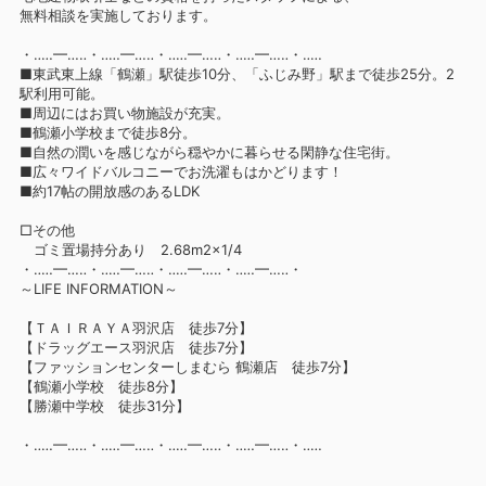
無料相談を実施しております。
・‥…━…‥・‥…━…‥・‥…━…‥・‥…━…‥・‥…
■東武東上線「鶴瀬」駅徒歩10分、「ふじみ野」駅まで徒歩25分。2
駅利用可能。
■周辺にはお買い物施設が充実。
■鶴瀬小学校まで徒歩8分。
■自然の潤いを感じながら穏やかに暮らせる閑静な住宅街。
■広々ワイドバルコニーでお洗濯もはかどります！
■約17帖の開放感のあるLDK
□その他
ゴミ置場持分あり 2.68m2×1/4
・‥…━…‥・‥…━…‥・‥…━…‥・‥…━…‥・
～LIFE INFORMATION～
【ＴＡＩＲＡＹＡ羽沢店 徒歩7分】
【ドラッグエース羽沢店 徒歩7分】
【ファッションセンターしまむら 鶴瀬店 徒歩7分】
【鶴瀬小学校 徒歩8分】
【勝瀬中学校 徒歩31分】
・‥…━…‥・‥…━…‥・‥…━…‥・‥…━…‥・‥…