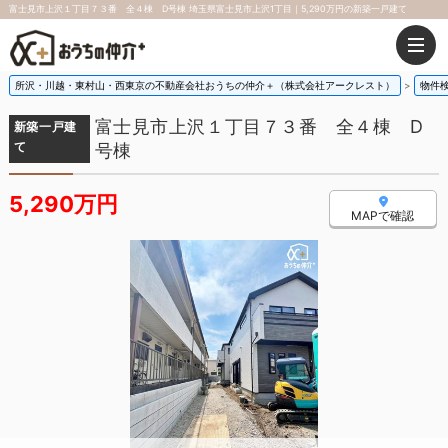
富士見市上沢１丁目７３番 全４棟 D号棟 埼玉県富士見市上沢1丁目｜5,290万円の新築一戸建て
所沢・川越・東村山・西東京の不動産会社おうちの仲介＋（株式会社アークレスト）
物件
富士見市上沢１丁目７３番 全４棟 D
新築一戸建
て
号棟
5,290万円
MAPで確認