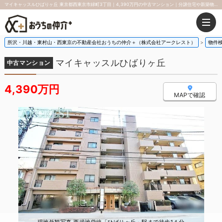
マイキャッスルひばりヶ丘 東京都西東京市緑町3丁目｜4,390万円の中古マンション｜分譲住宅や新築物件
所沢・川越・東村山・西東京の不動産会社おうちの仲介＋（株式会社アークレスト）
物件
マイキャッスルひばりヶ丘
中古マンション
4,390万円
MAPで確認