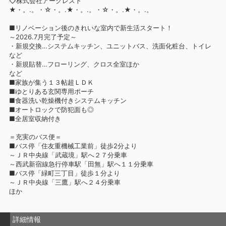
◇株式会社アークレスト
★・。.。・☆・。.★・。.。・☆・。.★・。.。
■リノベーション後のきれいな室内で新生活スタート！
～2026.7月完了予定～
・新規交換…システムキッチン、ユニットバス、洗面化粧台、トイレ
など
・新規貼替…フローリング、クロス全室ほか
など
■家族が集う１３帖超ＬＤＫ
■ゆとりある玄関専用ポーチ
■食器洗い乾燥機付きシステムキッチン
■オートロックで防犯面も◎
■全居室収納付き
＝充実のバス便＝
■バス停「住友重機械工業前」徒歩2分より
～ＪＲ中央線「武蔵境」駅へ２７分乗車
～西武新宿線急行停車駅「田無」駅へ１１分乗車
■バス停「緑町三丁目」徒歩１分より
～ＪＲ中央線「三鷹」駅へ２４分乗車
ほか
詳細情報