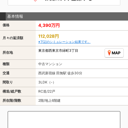
基本情報
4,390万円
価格
112,028円
月々の返済額
※下記のシミュレーション結果です。
東京都西東京市緑町3丁目
所在地
MAP
種類
中古マンション
交通
西武新宿線 田無駅 徒歩30分
間取り
3LDK（-）
構造/総戸数
RC造/22戸
所在階/階数
2階/地上6階建