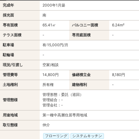
完成年
2000年1月築
採光面
南
専有面積
65.41㎡
バルコニー面積
6.24m²
テラス面積
-
専用庭面積
-
駐車場
有:15,000円/月
駐輪場
-
現況/引渡し
空家/相談
管理費等
14,800円
修繕積立金
8,180円
土地権利
所有権
建物権利
-
管理形態：委託（巡回）
管理態様
管理組合：-
管理会社：-
用途地域
第一種中高層住居専用地域
取引態様
仲介
フローリング
システムキッチン