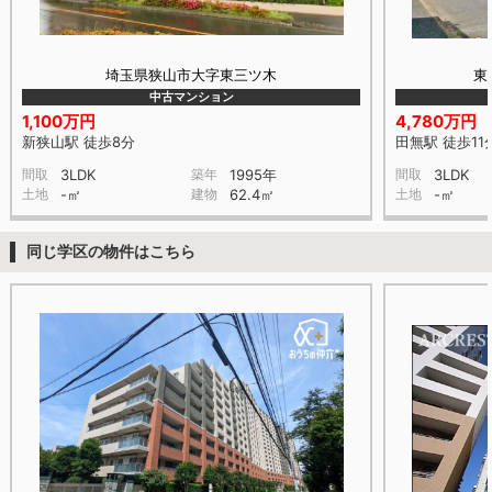
埼玉県狭山市大字東三ツ木
東
中古マンション
1,100万円
4,780万円
新狭山駅 徒歩8分
田無駅 徒歩11
間取
3LDK
築年
1995年
間取
3LDK
土地
-㎡
建物
62.4㎡
土地
-㎡
同じ学区の物件はこちら