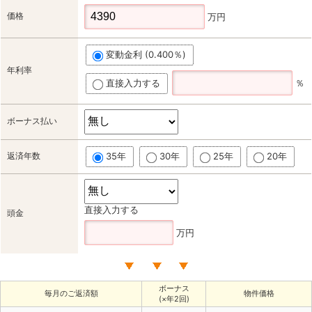
価格
万円
変動金利 (0.400％)
年利率
直接入力する
％
ボーナス払い
返済年数
35年
30年
25年
20年
直接入力する
頭金
万円
ボーナス
毎月のご返済額
物件価格
(×年2回)