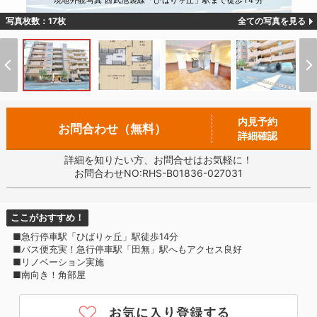
現地外観写真 西武池袋線「ひばりヶ丘」駅まで徒歩1４分
写真枚数：17枚
全ての写真を見る
内見予約
お問合わせ（無料）
詳細確認
詳細を知りたい方、お問合せはお気軽に！
お問合わせNO:RHS-B01836-027031
ここがおすすめ！
■急行停車駅「ひばりヶ丘」駅徒歩14分
■バス便充実！急行停車駅「田無」駅へもアクセス良好
■リノベーション実施
■南向き！角部屋