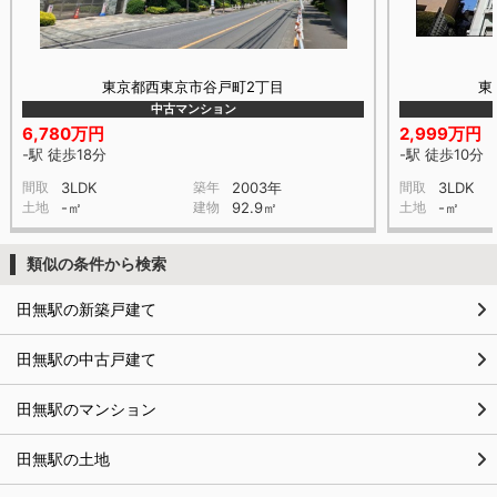
東京都西東京市谷戸町2丁目
東
中古マンション
6,780万円
2,999万円
-駅 徒歩18分
-駅 徒歩10分
間取
3LDK
築年
2003年
間取
3LDK
土地
-㎡
建物
92.9㎡
土地
-㎡
類似の条件から検索
田無駅の新築戸建て
田無駅の中古戸建て
田無駅のマンション
田無駅の土地