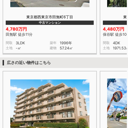
東京都西東京市田無町6丁目
東
中古マンション
4,780万円
4,480万円
田無駅 徒歩11分
保谷駅 徒歩10
間取
3LDK
築年
1996年
間取
4DK
土地
-㎡
建物
57.24㎡
土地
1971.53
広さの近い物件はこちら