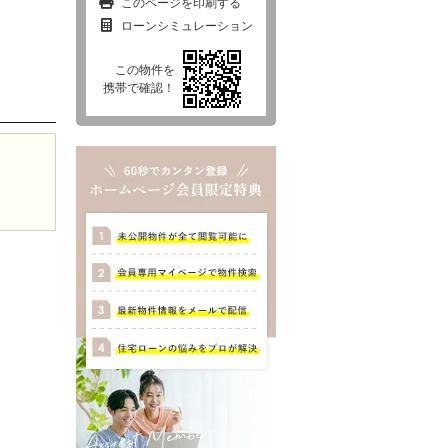
このページを印刷する
ローンシミュレーション
この物件を
西東京市
東村山市
東大和市
清瀬市
携帯で確認！