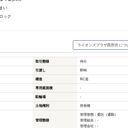
まい
ロック
ライオンズプラザ西所沢
取引態様
仲介
引渡し
即時
構造
RC造
専用庭面積
-
駐輪場
-
土地権利
所有権
管理形態：委託（通勤）
管理態様
管理組合：-
管理会社：-