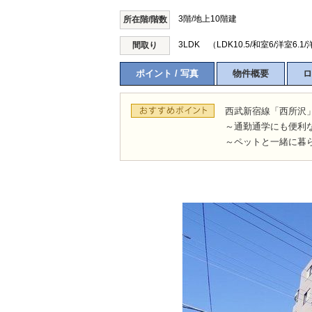
3階/地上10階建
所在階/階数
3LDK （LDK10.5/和室6/洋室6.1/
間取り
所沢市
川越市
入間市
飯能市
狭
ポイント / 写真
物件概要
ロ
東久留米市
小平市
練馬区
西武新宿線「西所沢
～通勤通学にも便利
～ペットと一緒に暮