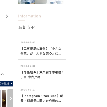
Information
お知らせ
ョン。
西武新宿線「西所沢」駅徒歩5分！～通勤通学
真を見る