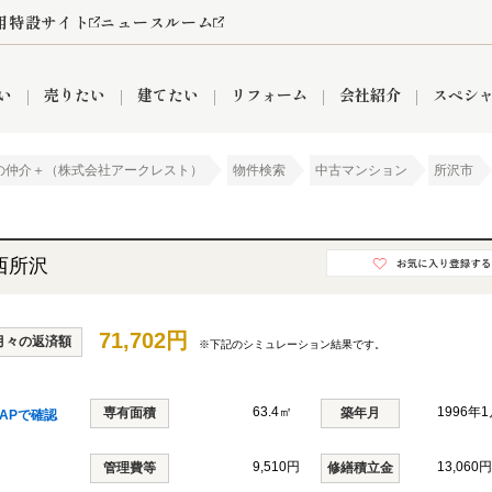
用特設サイト
ニュースルーム
い
売りたい
建てたい
リフォーム
会社紹介
スペシ
の仲介＋（株式会社アークレスト）
物件検索
中古マンション
所沢市
情報
町名から探す
売却成功実績
売却査定依頼
おうちパークくらぶ
【埼玉】補助金・助成金
お客様の声
お気に入り
よくある質問
なんでもご相談
レンタルスペース
創業の想い
閲覧履歴
売却コラム
プライバシーポリシー
【東京】補助金・助成金
総合不動産の強み
期間限定キャン
検索履歴
査定依頼
西所沢
71,702円
月々の返済額
※下記のシミュレーション結果です。
件
営業所
産買取
リノベーション済み物件
空き家
入間営業所
リースバック
ひばりケ丘営業所
秋津営業所
63.4㎡
1996年
専有面積
築年月
APで確認
9,510円
13,060円
関
入間市
おうちパークグループの強み
8代疾病保証付き住宅ローン
管理費等
狭山市
富士見市
団体信用保険
修繕積立金
新座市
購入
清瀬