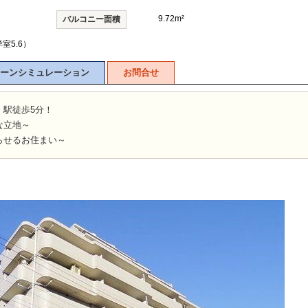
9.72m²
バルコニー面積
洋室5.6）
山市
ふじみ野市
富士見市
志木市
新座市
朝霞市
ーンシミュレーション
お問合せ
」駅徒歩5分！
な立地～
らせるお住まい～