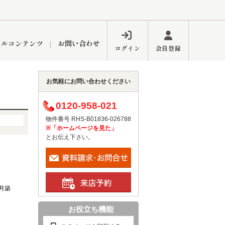
ャルコンテンツ
お問い合わせ
ログイン
会員登録
お気軽にお問い合わせください
ペーン
フォーム
インフォメーション
ブログ
0120-958-021
物件番号 RHS-B01836-026788
※「ホームページを見た」
とお伝え下さい。
東久留米営業所
1月築
お役立ち機能
するメリット
市
練馬区