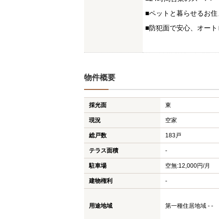
■ペットと暮らせるお住
■防犯面で安心、オート
物件概要
採光面
東
現況
空家
総戸数
183戸
テラス面積
-
駐車場
空無:12,000円/月
建物権利
-
用途地域
第一種住居地域 - -