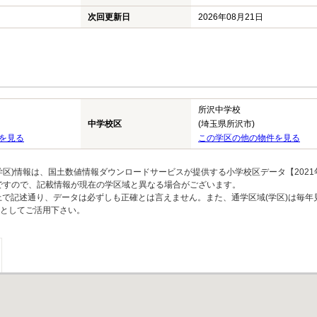
次回更新日
2026年08月21日
所沢中学校
中学校区
(埼玉県所沢市)
を見る
この学区の他の物件を見る
区)情報は、国土数値情報ダウンロードサービスが提供する小学校区データ【2021
のですので、記載情報が現在の学区域と異なる場合がございます。
上で記述通り、データは必ずしも正確とは言えません。また、通学区域(学区)は毎年
としてご活用下さい。