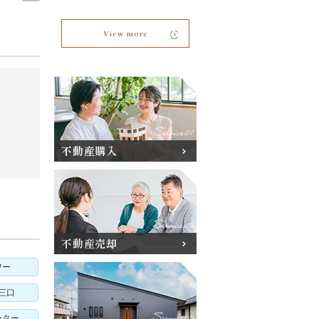
View more
不動産購入
不動産売却
ワー
三口
ーター