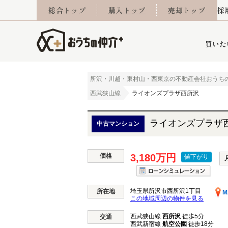
総合トップ
購入トップ
売却トップ
採
買いた
所沢・川越・東村山・西東京の不動産会社おうち
西武狭山線
ライオンズプラザ西所沢
詳細条件から探す
不動産売却専門館
会社概要
不動産Q&A
ご来店予約
おうちLABO
おうちのリフォーム
スタッフ紹介
オンライン相談予約
マンションカタログ
建築事例
学区から探す
売却査定実績
リフォーム事例
採用
ライオンズプラザ
中古マンション
価格
3,180万円
値下がり
当社お預かり物件
相続
小手指営業所
住み替え
所沢営業所
グループ会社施工物
離婚
東所沢
不動
埼玉県所沢市西所沢1丁目
所在地
M
この地域周辺の物件を見る
西武狭山線
西所沢
徒歩5分
今月の住宅ローン金利
西東京市
おうちLABO
交通
東久留米市
おうちのリフォーム
当社提携金融機
東村山市
西武新宿線
航空公園
徒歩18分