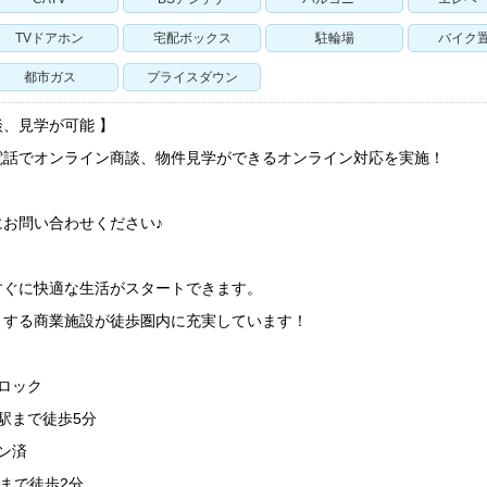
TVドアホン
宅配ボックス
駐輪場
バイク
都市ガス
プライスダウン
、見学が可能 】
電話でオンライン商談、物件見学ができるオンライン対応を実施！
お問い合わせください♪
すぐに快適な生活がスタートできます。
トする商業施設が徒歩圏内に充実しています！
ロック
駅まで徒歩5分
ン済
ーまで徒歩2分