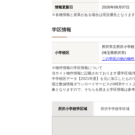
情報更新日
2026年08月07日
※各種情報と差異がある場合は現況優先となります
学区情報
所沢市立所沢小学校
小学校区
(埼玉県所沢市)
この学区の他の物件
※物件情報の学区情報について
当サイト物件情報に記載されております通学区域(学
中学校区データ【2021年度】を元に加工したも
国土数値情報ダウンロードサービスのWEBサイト
象となりますので、そちらを踏まえ学区情報は参考
所沢小学校学区域
所沢中学校学区域