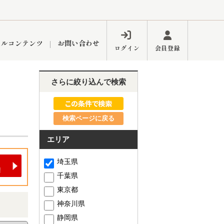
ャルコンテンツ
お問い合わせ
ログイン
会員登録
さらに絞り込んで検索
ペーン
フォーム
インフォメーション
ブログ
検索ページに戻る
エリア
東久留米営業所
埼玉県
千葉県
東京都
神奈川県
するメリット
市
練馬区
静岡県