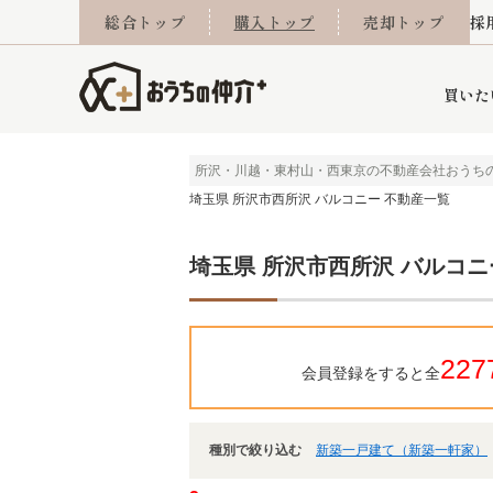
総合トップ
購入トップ
売却トップ
採
買いた
所沢・川越・東村山・西東京の不動産会社おうち
埼玉県 所沢市西所沢 バルコニー 不動産一覧
詳細条件から探す
不動産売却専門館
会社概要
不動産Q&A
ご来店予約
おうちLABO
おうちのリフォーム
スタッフ紹介
オンライン相談予約
マンションカタログ
建築事例
学区から探す
売却査定実績
リフォーム事例
採用
埼玉県 所沢市西所沢 バルコニ
当社お預かり物件
相続
小手指営業所
住み替え
所沢営業所
グループ会社施工物
離婚
東所沢
不動
227
会員登録をすると全
種別で絞り込む
新築一戸建て（新築一軒家）
今月の住宅ローン金利
西東京市
おうちLABO
東久留米市
おうちのリフォーム
当社提携金融機
東村山市