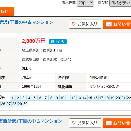
表示件数
並び順
所沢1丁目の中古マンション
山市
ふじみ野市
富士見市
志木市
新座市
朝霞市
2,880万円
値下がり
埼玉県所沢市西所沢1丁目
地
西武狭山線 西所沢駅 徒歩4分
3LDK
り
76.1㎡
4階/14階建
面積
所在階
1996年12月
マンション/SRC造
月
建物構造
0
枚
市西所沢1丁目の中古マンション