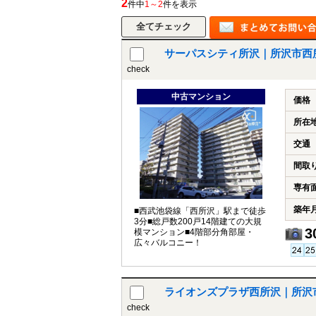
2
件中
1～2
件を表示
サーパスシティ所沢｜所沢市西
所沢市
川越市
入間市
飯能市
狭
check
東久留米市
小平市
練馬区
中古マンション
価格
所在
交通
間取
専有
築年
■西武池袋線「西所沢」駅まで徒歩
3分■総戸数200戸14階建ての大規
3
模マンション■4階部分角部屋・
広々バルコニー！
ライオンズプラザ西所沢｜所沢
check