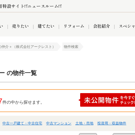
用特設サイト
ニュースルーム
い
売りたい
建てたい
リフォーム
会社紹介
スペシ
の仲介＋（株式会社アークレスト）
物件検索
情報
町名から探す
売却成功実績
売却査定依頼
おうちパークくらぶ
【埼玉】補助金・助成金
お客様の声
お気に入り
よくある質問
なんでもご相談
レンタルスペース
創業の想い
閲覧履歴
売却コラム
プライバシーポリシー
【東京】補助金・助成金
総合不動産の強み
期間限定キャン
検索履歴
査定依頼
ー の物件一覧
件
営業所
産買取
リノベーション済み物件
空き家
入間営業所
リースバック
ひばりケ丘営業所
秋津営業所
7
件の中から探せます。
中古一戸建て・中古住宅
中古マンション
土地・売地
投資用・収益物件
関
入間市
おうちパークグループの強み
8代疾病保証付き住宅ローン
狭山市
富士見市
団体信用保険
新座市
購入
清瀬