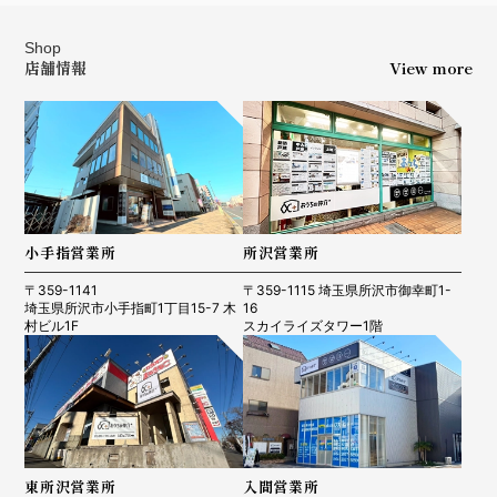
Shop
店舗情報
View more
小手指営業所
所沢営業所
〒359-1141
〒359-1115 埼玉県所沢市御幸町1-
埼玉県所沢市小手指町1丁目15-7 木
16
村ビル1F
スカイライズタワー1階
東所沢営業所
入間営業所