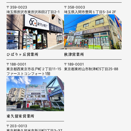
〒359-0023
〒358-0003
埼玉県所沢市東所沢和田2丁目2-1
埼玉県入間市豊岡１丁目5-34 2F
ひばりヶ丘営業所
秋津営業所
〒188-0001
〒189-0001
東京都西東京市谷戸町２丁目11-15
東京都東村山市秋津町5丁目25-88
ファーストコンフォート1階
東久留米営業所
〒203-0013
東京都東久留米市新川町1丁目3-37