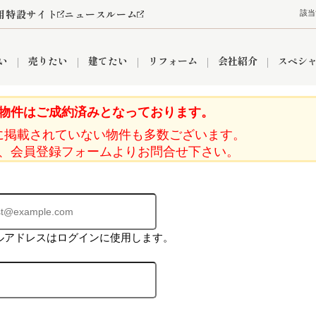
用特設サイト
ニュースルーム
該当
い
売りたい
建てたい
リフォーム
会社紹介
スペシ
物件はご成約済みとなっております。
に掲載されていない物件も多数ございます。
情報
町名から探す
売却成功実績
売却査定依頼
おうちパークくらぶ
【埼玉】補助金・助成金
お客様の声
お気に入り
よくある質問
なんでもご相談
レンタルスペース
創業の想い
閲覧履歴
売却コラム
プライバシーポリシー
【東京】補助金・助成金
総合不動産の強み
期間限定キャン
検索履歴
査定依頼
、会員登録フォームよりお問合せ下さい。
件
営業所
産買取
リノベーション済み物件
空き家
入間営業所
リースバック
ひばりケ丘営業所
秋津営業所
ルアドレスはログインに使用します。
関
入間市
おうちパークグループの強み
8代疾病保証付き住宅ローン
狭山市
富士見市
団体信用保険
新座市
購入
清瀬