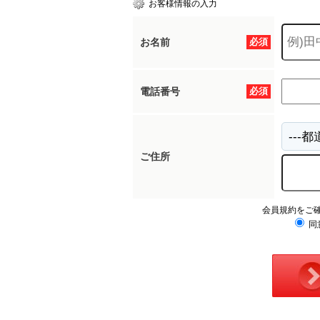
お客様情報の入力
お名前
必須
所沢市
川越市
入間市
飯能市
狭
東久留米市
小平市
練馬区
電話番号
必須
ご住所
会員規約をご
同