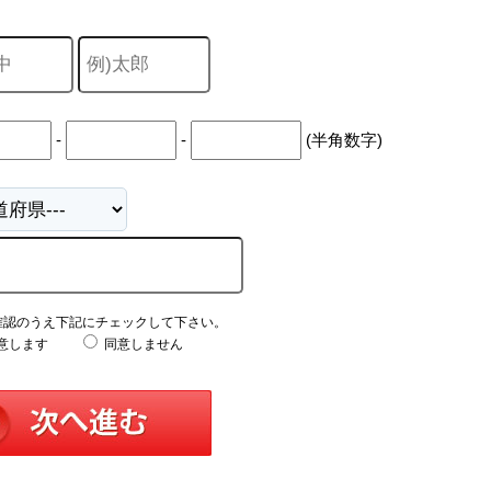
山市
ふじみ野市
富士見市
志木市
新座市
朝霞市
-
-
(半角数字)
確認のうえ下記にチェックして下さい。
意します
同意しません