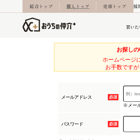
総合トップ
購入トップ
売却トップ
採
買いた
お探しの
ホームページ
詳細条件から探す
不動産売却専門館
会社概要
不動産Q&A
ご来店予約
おうちLABO
おうちのリフォーム
スタッフ紹介
オンライン相談予約
マンションカタログ
建築事例
学区から探す
売却査定実績
リフォーム事例
採用
お手数ですが
メールアドレス
必須
当社お預かり物件
相続
小手指営業所
住み替え
所沢営業所
グループ会社施工物
離婚
東所沢
不動
※メー
パスワード
必須
今月の住宅ローン金利
西東京市
おうちLABO
東久留米市
おうちのリフォーム
当社提携金融機
東村山市