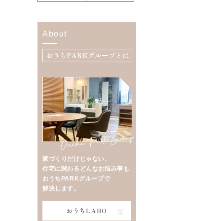
About
おうちPARKグループとは
家づくりだけじゃない、
住宅に関わるどんなお悩み事も
おうちPARKグループで
解決します。
おうちLABO