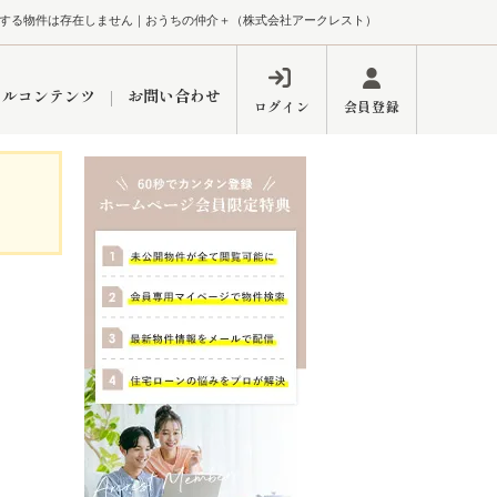
する物件は存在しません｜おうちの仲介＋（株式会社アークレスト）
ャルコンテンツ
お問い合わせ
ログイン
会員登録
ペーン
フォーム
インフォメーション
ブログ
東久留米営業所
するメリット
市
練馬区