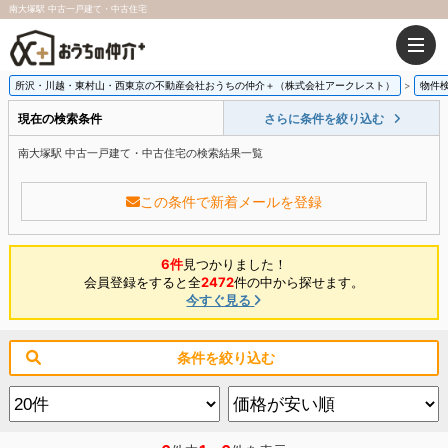
南大塚駅 中古一戸建て・中古住宅
所沢・川越・東村山・西東京の不動産会社おうちの仲介＋（株式会社アークレスト）
物件
現在の検索条件
さらに条件を絞り込む
南大塚駅 中古一戸建て・中古住宅の検索結果一覧
この条件で新着メールを登録
6件
見つかりました！
会員登録をすると全
2472
件の中から探せます。
今すぐ見る
条件を絞り込む