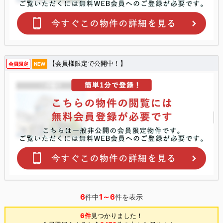
【会員様限定で公開中！】
会員限定
NEW
6
1～6
件中
件を表示
6件
見つかりました！