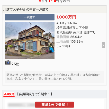
6
1～6
件中
件を表示
川越市大字今福 の中古一戸建て
1,000万円
一戸建て
4LDK / 1977年
埼玉県川越市大字今福
西武新宿線 南大塚 徒歩23分
建物面積
86.94㎡
土地面積
106.39㎡
(32.18坪)
25
枚
区画の整った閑静な住宅街。太陽の光と心地よい風の通る３方向角地に
立地。和室を中心とし、畳の薫りに癒される空間。
【会員様限定で公開中！】
会員限定