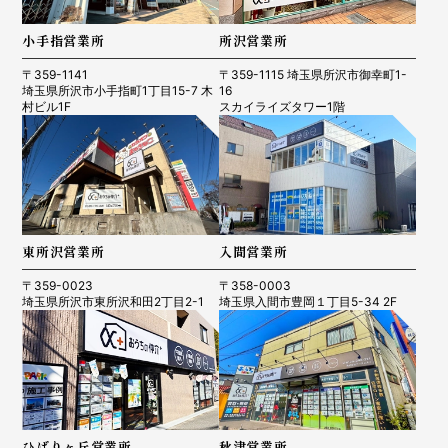
小手指営業所
所沢営業所
〒359-1141
〒359-1115 埼玉県所沢市御幸町1-
埼玉県所沢市小手指町1丁目15-7 木
16
村ビル1F
スカイライズタワー1階
東所沢営業所
入間営業所
〒359-0023
〒358-0003
埼玉県所沢市東所沢和田2丁目2-1
埼玉県入間市豊岡１丁目5-34 2F
ひばりヶ丘営業所
秋津営業所