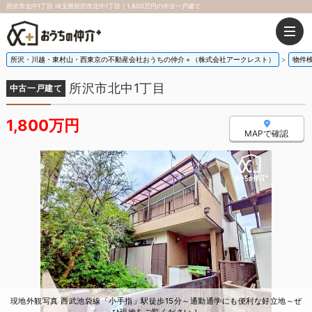
所沢市北中1丁目 埼玉県所沢市北中1丁目｜1,800万円の中古一戸建て
所沢・川越・東村山・西東京の不動産会社おうちの仲介＋（株式会社アークレスト）
物件
所沢市北中1丁目
中古一戸建て
1,800万円
MAPで確認
現地外観写真 西武池袋線「小手指」駅徒歩15分～通勤通学にも便利な好立地～ぜ