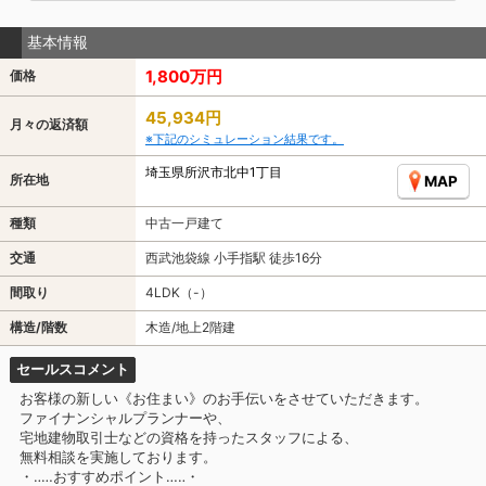
基本情報
1,800万円
価格
45,934円
月々の返済額
※下記のシミュレーション結果です。
埼玉県所沢市北中1丁目
所在地
MAP
種類
中古一戸建て
交通
西武池袋線 小手指駅 徒歩16分
間取り
4LDK（-）
構造/階数
木造/地上2階建
セールスコメント
お客様の新しい《お住まい》のお手伝いをさせていただきます。
ファイナンシャルプランナーや、
宅地建物取引士などの資格を持ったスタッフによる、
無料相談を実施しております。
・‥…おすすめポイント…‥・