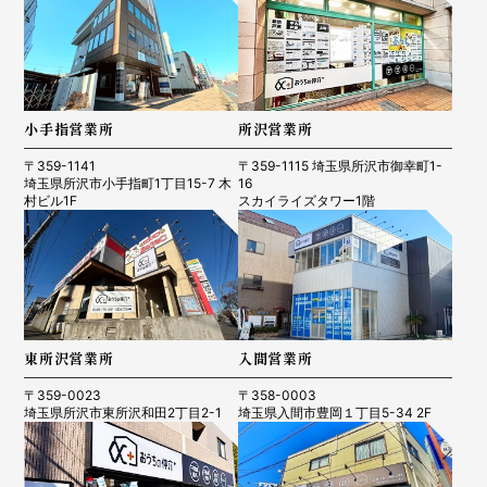
小手指営業所
所沢営業所
〒359-1141
〒359-1115 埼玉県所沢市御幸町1-
埼玉県所沢市小手指町1丁目15-7 木
16
村ビル1F
スカイライズタワー1階
東所沢営業所
入間営業所
〒359-0023
〒358-0003
埼玉県所沢市東所沢和田2丁目2-1
埼玉県入間市豊岡１丁目5-34 2F