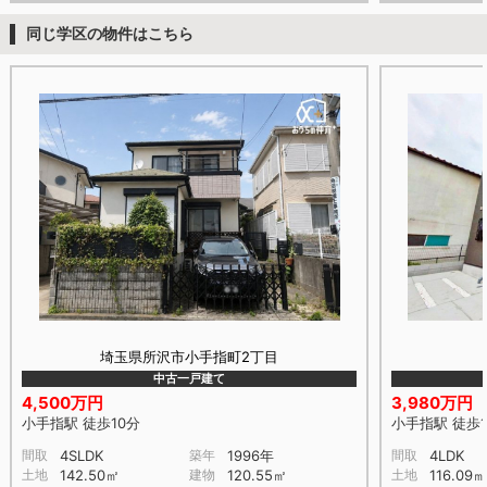
同じ学区の物件はこちら
埼玉県所沢市小手指町2丁目
中古一戸建て
4,500万円
3,980万円
小手指駅 徒歩10分
小手指駅 徒歩1
間取
4SLDK
築年
1996年
間取
4LDK
土地
142.50㎡
建物
120.55㎡
土地
116.09㎡