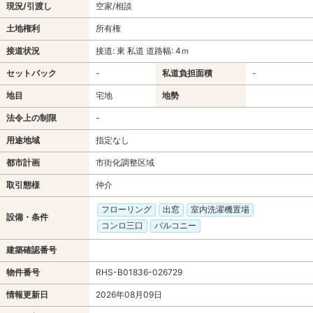
現況/引渡し
空家/相談
土地権利
所有権
接道状況
接道: 東 私道 道路幅: 4ｍ
セットバック
-
私道負担面積
-
地目
宅地
地勢
法令上の制限
-
用途地域
指定なし
都市計画
市街化調整区域
取引態様
仲介
フローリング
出窓
室内洗濯機置場
設備・条件
コンロ三口
バルコニー
建築確認番号
物件番号
RHS-B01836-026729
情報更新日
2026年08月09日