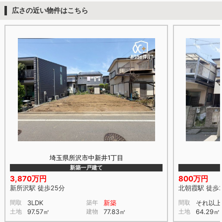
広さの近い物件はこちら
埼玉県所沢市中新井1丁目
新築一戸建て
3,870万円
800万円
新所沢駅 徒歩25分
北朝霞駅 徒歩
間取
3LDK
築年
新築
間取
それ以上
土地
97.57㎡
建物
77.83㎡
土地
64.29㎡