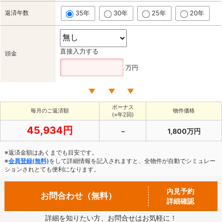
返済年数
35年
30年
25年
20年
直接入力する
頭金
万円
ボーナス
毎月のご返済額
物件価格
(×年2回)
45,934円
－
1,800万円
※返済金額はあくまでも目安です。
※
会員登録(無料)
をして詳細情報を記入されますと、全物件が自動でシミュレー
ションされとても便利になります。
内見予約
お問合わせ（無料）
詳細確認
詳細を知りたい方、お問合せはお気軽に！