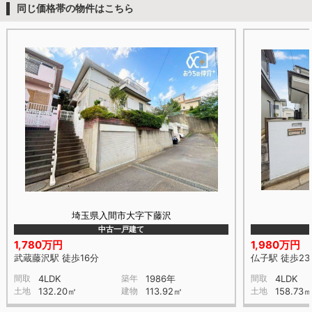
同じ価格帯の物件はこちら
埼玉県入間市大字下藤沢
中古一戸建て
1,780万円
1,980万円
武蔵藤沢駅 徒歩16分
仏子駅 徒歩23
間取
4LDK
築年
1986年
間取
4LDK
土地
132.20㎡
建物
113.92㎡
土地
158.73