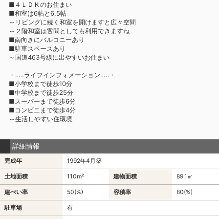
■４ＬＤＫのお住まい
■和室は6帖と6.5帖
～リビングに続く和室を開けますと広々空間
～２階和室は客間としても利用できますね
■南向きにバルコニーあり
■駐車スペースあり
～国道463号線に出やすいお住まい
・‥…ライフインフォメーション…‥・
■小学校まで徒歩10分
■中学校まで徒歩25分
■スーパーまで徒歩6分
■コンビニまで徒歩4分
～生活しやすい住環境
詳細情報
完成年
1992年4月築
土地面積
110m²
建物面積
89.1㎡
建ぺい率
50(%)
容積率
80(%)
駐車場
有