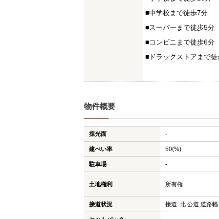
■中学校まで徒歩7分
■スーパーまで徒歩5分
■コンビニまで徒歩6分
■ドラックストアまで徒
物件概要
採光面
-
建ぺい率
50(%)
駐車場
-
土地権利
所有権
接道状況
接道: 北 公道 道路幅: