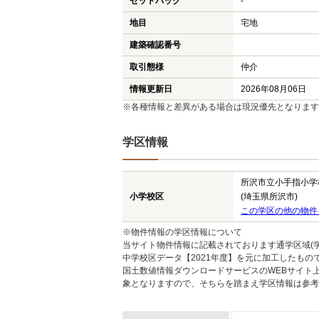
セットバック
-
地目
宅地
建築確認番号
取引態様
仲介
情報更新日
2026年08月06日
※各種情報と差異がある場合は現況優先となります
学区情報
所沢市立小手指小学
小学校区
(埼玉県所沢市)
この学区の他の物件
※物件情報の学区情報について
当サイト物件情報に記載されております通学区域(学
中学校区データ【2021年度】を元に加工したも
国土数値情報ダウンロードサービスのWEBサイト
象となりますので、そちらを踏まえ学区情報は参考