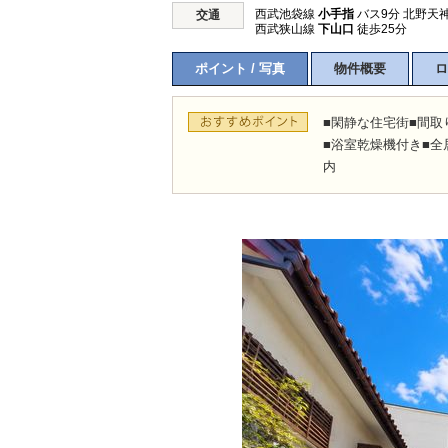
西武池袋線
小手指
バス9分 北野天神
交通
西武狭山線
下山口
徒歩25分
ポイント / 写真
物件概要
ロ
所沢市
川越市
入間市
飯能市
狭
東久留米市
小平市
練馬区
■閑静な住宅街■間取
■浴室乾燥機付き■全
内