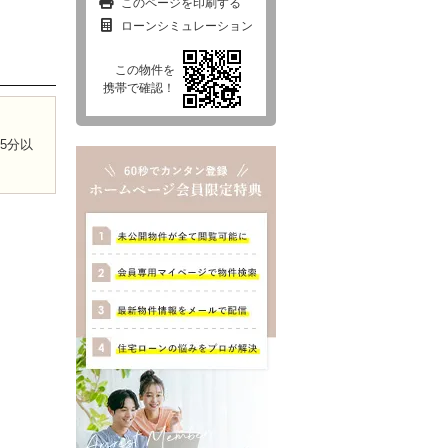
このページを印刷する
ローンシミュレーション
この物件を
西東京市
東村山市
東大和市
清瀬市
携帯で確認！
5分以