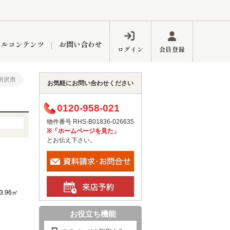
ャルコンテンツ
お問い合わせ
ログイン
会員登録
所沢市
お気軽にお問い合わせください
ペーン
フォーム
インフォメーション
ブログ
0120-958-021
物件番号 RHS-B01836-026635
※「ホームページを見た」
とお伝え下さい。
東久留米営業所
3.96㎡
お役立ち機能
するメリット
市
練馬区