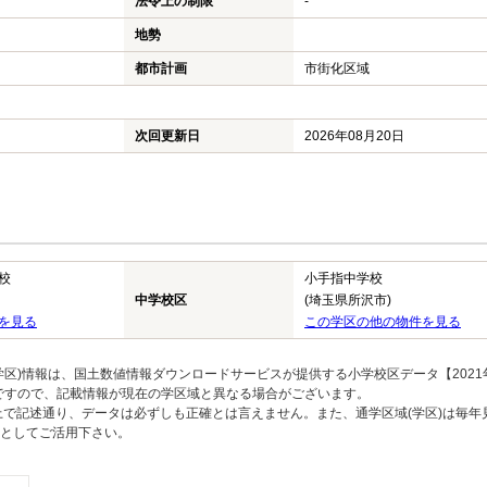
法令上の制限
-
地勢
都市計画
市街化区域
次回更新日
2026年08月20日
校
小手指中学校
中学校区
(埼玉県所沢市)
を見る
この学区の他の物件を見る
区)情報は、国土数値情報ダウンロードサービスが提供する小学校区データ【2021
のですので、記載情報が現在の学区域と異なる場合がございます。
上で記述通り、データは必ずしも正確とは言えません。また、通学区域(学区)は毎年
としてご活用下さい。