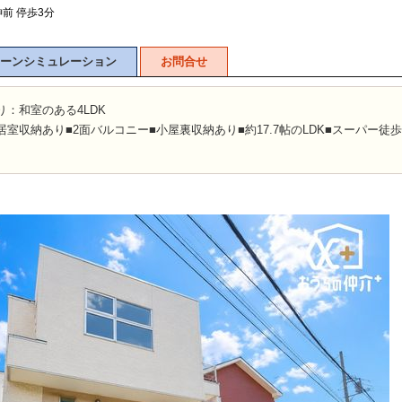
前 停歩3分
ーンシミュレーション
お問合せ
山市
ふじみ野市
富士見市
志木市
新座市
朝霞市
り：和室のある4LDK
居室収納あり■2面バルコニー■小屋裏収納あり■約17.7帖のLDK■スーパー徒歩