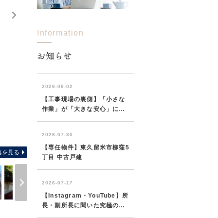
Information
お知らせ
和室のある4LDKカ
真を見る