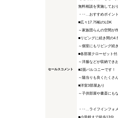
無料相談を実施してお
・‥…おすすめポイン
■広々17.75帖のLDK
～家族団らんの空間が
■リビングに続き間の4.
～個室にもリビング続
■各部屋クローゼット付
～洋服などが収納でき
セールスコメント
■2面バルコニーです！
～陽当りも良くたくさ
■洋室3部屋あり
～子供部屋や書斎にも
・‥…ライフインフォ
■小学校まで徒歩13分