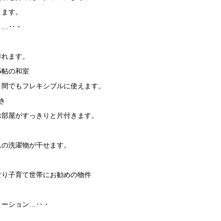
ります。
ト…‥・
作れます。
5帖の和室
き間でもフレキシブルに使えます。
き
お部屋がすっきりと片付きます。
んの洗濯物が干せます。
なり子育て世帯にお勧めの物件
メーション…‥・