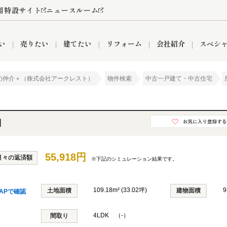
用特設サイト
ニュースルーム
い
売りたい
建てたい
リフォーム
会社紹介
スペシ
の仲介＋（株式会社アークレスト）
物件検索
中古一戸建て・中古住宅
情報
町名から探す
売却成功実績
売却査定依頼
おうちパークくらぶ
【埼玉】補助金・助成金
お客様の声
お気に入り
よくある質問
なんでもご相談
レンタルスペース
創業の想い
閲覧履歴
売却コラム
プライバシーポリシー
【東京】補助金・助成金
総合不動産の強み
期間限定キャン
検索履歴
査定依頼
目
55,918円
月々の返済額
※下記のシミュレーション結果です。
件
営業所
産買取
リノベーション済み物件
空き家
入間営業所
リースバック
ひばりケ丘営業所
秋津営業所
109.18m² (33.02坪)
9
土地面積
建物面積
APで確認
4LDK （-）
関
入間市
おうちパークグループの強み
8代疾病保証付き住宅ローン
間取り
狭山市
富士見市
団体信用保険
新座市
購入
清瀬