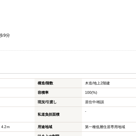
歩9分
構造/階数
木造/
地上2階建
容積率
100(%)
現況/引渡し
居住中/相談
-
私道負担面積
 4.2ｍ
用途地域
第一種低層住居専用地域