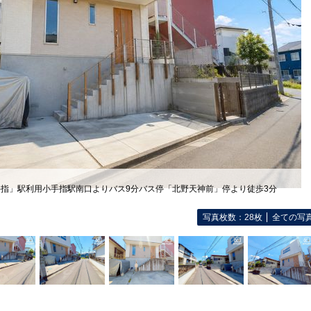
手指」駅利用小手指駅南口よりバス9分バス停「北野天神前」停より徒歩3分
写真枚数：28枚
全ての写