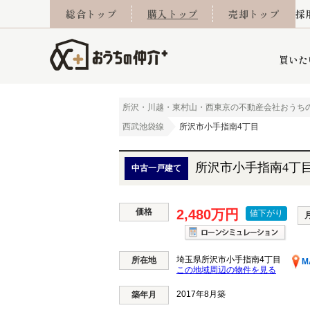
総合トップ
購入トップ
売却トップ
採
買いた
所沢・川越・東村山・西東京の不動産会社おうち
西武池袋線
所沢市小手指南4丁目
詳細条件から探す
不動産売却専門館
会社概要
不動産Q&A
ご来店予約
おうちLABO
おうちのリフォーム
スタッフ紹介
オンライン相談予約
マンションカタログ
建築事例
学区から探す
売却査定実績
リフォーム事例
採用
所沢市小手指南4丁
中古一戸建て
価格
2,480万円
値下がり
当社お預かり物件
相続
小手指営業所
住み替え
所沢営業所
グループ会社施工物
離婚
東所沢
不動
埼玉県所沢市小手指南4丁目
所在地
M
この地域周辺の物件を見る
2017年8月築
今月の住宅ローン金利
西東京市
おうちLABO
築年月
東久留米市
おうちのリフォーム
当社提携金融機
東村山市