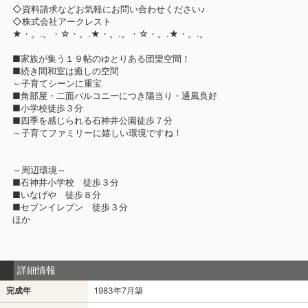
◇資料請求などお気軽にお問い合わせください♪
◇株式会社アークレスト
★・。.。・☆・。.★・。.。・☆・。.★・。.。
■家族が集う１９帖のゆとりある団欒空間！
■続き間和室は癒しの空間
～子育てシーンに重宝
■角部屋・二面バルコニーにつき陽当り・通風良好
■小学校徒歩３分
■四季を感じられる石神井公園徒歩７分
～子育てファミリーに嬉しい環境ですね！
～周辺環境～
■石神井小学校 徒歩３分
■いなげや 徒歩８分
■セブンイレブン 徒歩３分
ほか
詳細情報
完成年
1983年7月築