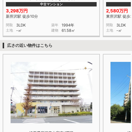
中古マンション
3,298万円
2,580万円
新所沢駅 徒歩10分
東所沢駅 徒歩2
間取
3LDK
築年
1994年
間取
3LDK
土地
-㎡
建物
61.58㎡
土地
-㎡
広さの近い物件はこちら