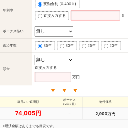
変動金利 (0.400％)
年利率
直接入力する
％
ボーナス払い
返済年数
35年
30年
25年
20年
直接入力する
頭金
万円
ボーナス
毎月のご返済額
物件価格
(×年2回)
74,005円
－
2,900万円
※返済金額はあくまでも目安です。