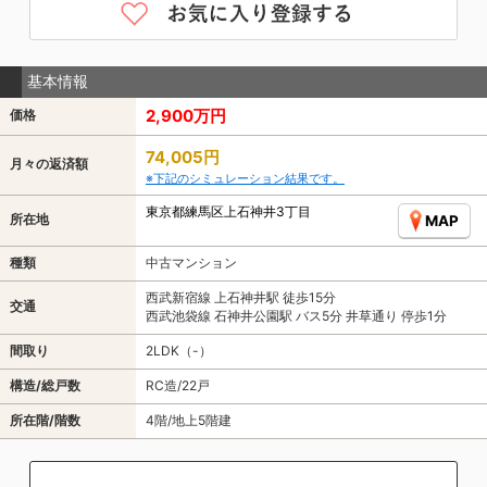
基本情報
2,900万円
価格
74,005円
月々の返済額
※下記のシミュレーション結果です。
東京都練馬区上石神井3丁目
所在地
MAP
種類
中古マンション
西武新宿線 上石神井駅 徒歩15分
交通
西武池袋線 石神井公園駅 バス5分 井草通り 停歩1分
間取り
2LDK（-）
構造/総戸数
RC造/22戸
所在階/階数
4階/地上5階建