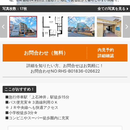
地。専有面積64.82m2（壁芯）。ゆとりある広さで暮らしやすい間取り。
写真枚数：17枚
全ての写真を見る
内見予約
お問合わせ（無料）
詳細確認
詳細を知りたい方、お問合せはお気軽に！
お問合わせNO:RHS-B01836-026622
ここがおすすめ！
■急行停車駅「上石神井」駅徒歩15分
■バス便充実☆３路線利用ＯＫ
☆ＪＲ中央線へも快適アクセス
■小学校徒歩3分☆
■コンビニやスーパー徒歩圏内に充実