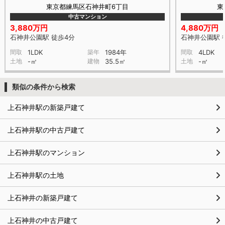
東京都練馬区石神井町6丁目
東
中古マンション
3,880万円
4,880万円
石神井公園駅 徒歩4分
石神井公園駅 
間取
1LDK
築年
1984年
間取
4LDK
土地
-㎡
建物
35.5㎡
土地
-㎡
類似の条件から検索
上石神井駅の新築戸建て
上石神井駅の中古戸建て
上石神井駅のマンション
上石神井駅の土地
上石神井の新築戸建て
上石神井の中古戸建て