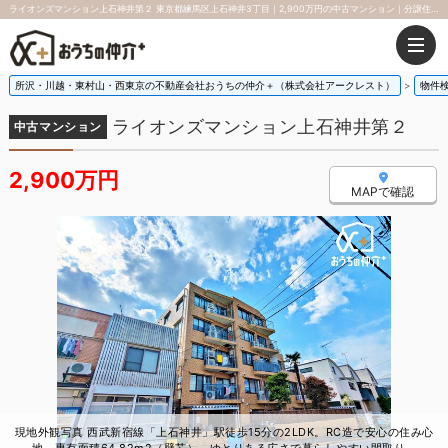
ライオンズマンション上石神井第２ 東京都練馬区上石神井3丁目｜2,900万円の中古マンション｜分譲住宅や新築物件
所沢・川越・東村山・西東京の不動産会社おうちの仲介＋（株式会社アークレスト）
物件
ライオンズマンション上石神井第２
中古マンション
2,900万円
MAPで確認
現地外観写真 西武新宿線「上石神井」駅徒歩15分の2LDK。RC造で安心の住み心