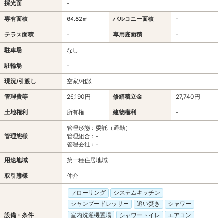
採光面
-
専有面積
64.82㎡
バルコニー面積
-
テラス面積
-
専用庭面積
-
駐車場
なし
駐輪場
-
現況/引渡し
空家/相談
管理費等
26,190円
修繕積立金
27,740円
土地権利
所有権
建物権利
-
管理形態：委託（通勤）
管理態様
管理組合：-
管理会社：-
用途地域
第一種住居地域
取引態様
仲介
フローリング
システムキッチン
シャンプードレッサー
追い焚き
シャワー
設備・条件
室内洗濯機置場
シャワートイレ
エアコン