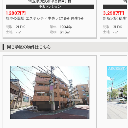
埼玉県所沢市中富南4丁目
埼
中古マンション
1,280万円
3,298万円
航空公園駅 エステシティ中央 バス8分 停歩1分
新所沢駅 徒歩1
間取
2LDK
築年
1994年
間取
3LDK
土地
-㎡
建物
61.6㎡
土地
-㎡
同じ学区の物件はこちら