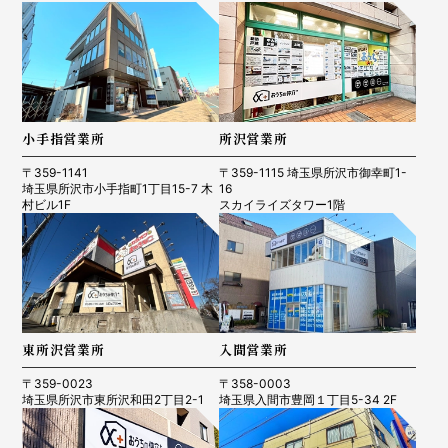
小手指営業所
所沢営業所
〒359-1141
〒359-1115 埼玉県所沢市御幸町1-
埼玉県所沢市小手指町1丁目15-7 木
16
村ビル1F
スカイライズタワー1階
東所沢営業所
入間営業所
〒359-0023
〒358-0003
埼玉県所沢市東所沢和田2丁目2-1
埼玉県入間市豊岡１丁目5-34 2F