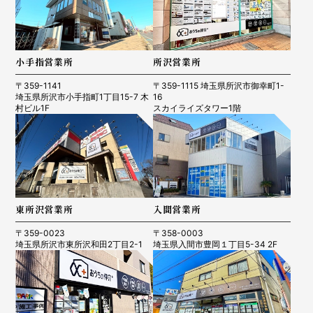
小手指営業所
所沢営業所
〒359-1141
〒359-1115 埼玉県所沢市御幸町1-
埼玉県所沢市小手指町1丁目15-7 木
16
村ビル1F
スカイライズタワー1階
東所沢営業所
入間営業所
〒359-0023
〒358-0003
埼玉県所沢市東所沢和田2丁目2-1
埼玉県入間市豊岡１丁目5-34 2F