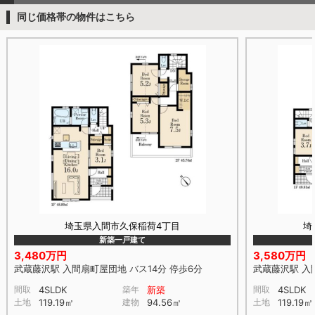
同じ価格帯の物件はこちら
埼玉県入間市久保稲荷4丁目
埼
新築一戸建て
3,480万円
3,580万円
武蔵藤沢駅 入間扇町屋団地 バス14分 停歩6分
武蔵藤沢駅 入
間取
4SLDK
築年
新築
間取
4SLDK
土地
119.19㎡
建物
94.56㎡
土地
119.19㎡