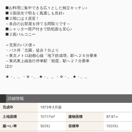
■お料理に集中できる広々とした独立キッチン♪
■３面採光で明るく風通しも良好♪
■２階には３居室！
～各自のお部屋を持てる間取りです～
■シャッター雨戸付きで防犯面も安心♪
■２面バルコニー
＝充実のバス便＝
・バス停「北園」徒歩７分より
～東京メトロ副都心線「地下鉄成増」駅へ２６分乗車
～東武東上線急行停車駅「朝霞」駅へ２７分乗車
ほか
★・。.。・☆・。.★・。.。・☆・。.★・。.。
詳細情報
完成年
1973年3月築
土地面積
107.17m²
建物面積
87.97㎡
建ぺい率
50(%)
容積率
100(%)