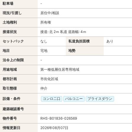
駐車場
-
現況/引渡し
居住中/相談
土地権利
所有権
接道状況
接道: 北 2ｍ 私道 道路幅: 4ｍ
セットバック
なし
私道負担面積
あり
地目
宅地
地勢
法令上の制限
-
用途地域
第一種低層住居専用地域
都市計画
市街化区域
取引態様
仲介
設備・条件
コンロ二口
バルコニー
プライスダウン
建築確認番号
物件番号
RHS-B01836-026569
情報更新日
2026年08月07日