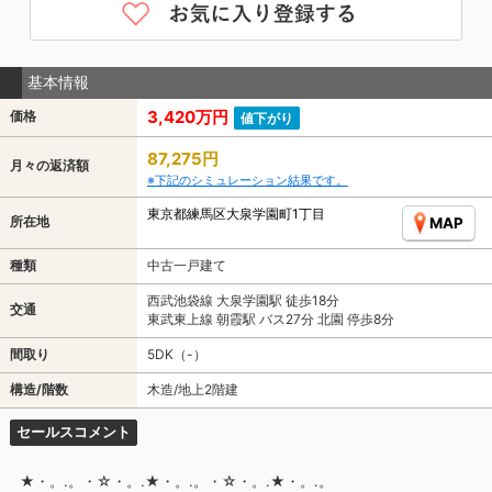
基本情報
3,420万円
価格
値下がり
87,275円
月々の返済額
※下記のシミュレーション結果です。
東京都練馬区大泉学園町1丁目
所在地
MAP
種類
中古一戸建て
西武池袋線 大泉学園駅 徒歩18分
交通
東武東上線 朝霞駅 バス27分 北園 停歩8分
間取り
5DK（-）
構造/階数
木造/地上2階建
セールスコメント
★・。.。・☆・。.★・。.。・☆・。.★・。.。