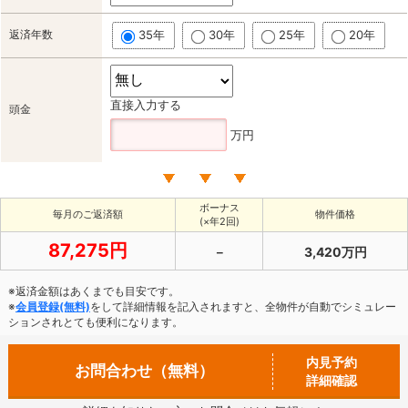
返済年数
35年
30年
25年
20年
直接入力する
頭金
万円
ボーナス
毎月のご返済額
物件価格
(×年2回)
87,275円
－
3,420万円
※返済金額はあくまでも目安です。
※
会員登録(無料)
をして詳細情報を記入されますと、全物件が自動でシミュレー
ションされとても便利になります。
内見予約
お問合わせ（無料）
詳細確認