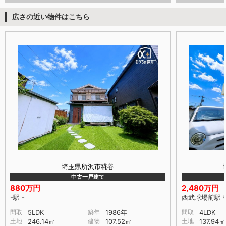
広さの近い物件はこちら
埼玉県所沢市糀谷
中古一戸建て
880万円
2,480万円
-駅 -
西武球場前駅 
間取
5LDK
築年
1986年
間取
4LDK
土地
246.14㎡
建物
107.52㎡
土地
137.94㎡