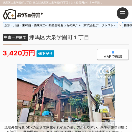
練馬区大泉学園町１丁目 東京都練馬区大泉学園町1丁目｜3,420万円の中古一戸建て
所沢・川越・東村山・西東京の不動産会社おうちの仲介＋（株式会社アークレスト）
物件
練馬区大泉学園町１丁目
中古一戸建て
3,420万円
値下がり
MAPで確認
現地外観写真 5DKの広さで家族それぞれの使い方がしやすい。来客や趣味部屋に