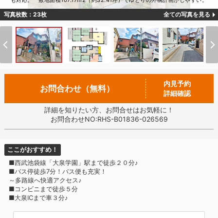
も対応。 敷地面積107.17m2（約32.41坪）でゆとりの外構計画がしやすい。
写真枚数：23枚
全ての写真を見る
内見予約
お問合わせ（無料）
詳細確認
詳細を知りたい方、お問合せはお気軽に！
お問合わせNO:RHS-B01836-026569
ここがおすすめ！
■西武池袋線「大泉学園」駅まで徒歩２０分♪
■バス停徒歩7分！バス便も充実！
～多路線へ快適アクセス♪
■コンビニまで徒歩５分
■大泉ICまで車３分♪