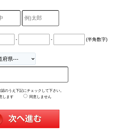
山市
ふじみ野市
富士見市
志木市
新座市
朝霞市
-
-
(半角数字)
確認のうえ下記にチェックして下さい。
意します
同意しません