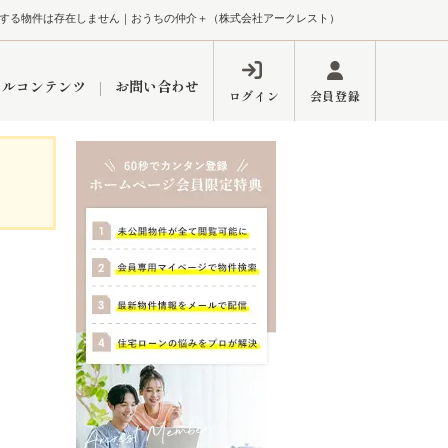
する物件は存在しません｜おうちの仲介＋（株式会社アークレスト）
ャルコンテンツ
お問い合わせ
ログイン
会員登録
ペーン
フォーム
インフォメーション
ブログ
東久留米営業所
するメリット
市
練馬区