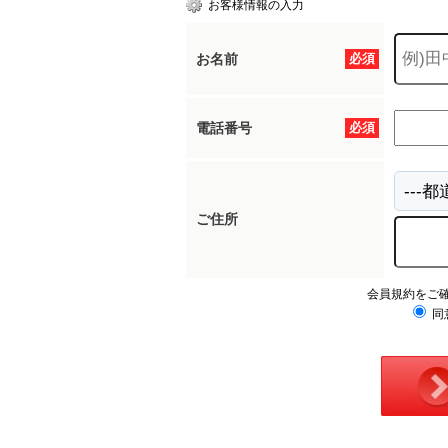
お客様情報の入力
お名前
必須
所沢市
川越市
入間市
飯能市
狭
東久留米市
小平市
練馬区
電話番号
必須
ご住所
会員規約をご
同