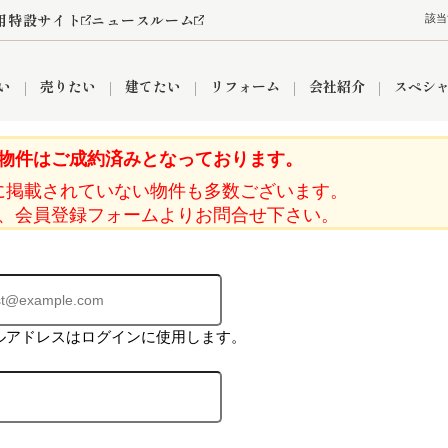
用特設サイト
ニュースルーム
該当
い
売りたい
建てたい
リフォーム
会社紹介
スペシ
物件はご成約済みとなっております。
に掲載されていない物件も多数ございます。
情報
町名から探す
売却成功実績
売却査定依頼
おうちパークくらぶ
【埼玉】補助金・助成金
お客様の声
お気に入り
よくある質問
なんでもご相談
レンタルスペース
創業の想い
閲覧履歴
売却コラム
プライバシーポリシー
【東京】補助金・助成金
総合不動産の強み
期間限定キャン
検索履歴
査定依頼
、会員登録フォームよりお問合せ下さい。
件
営業所
産買取
リノベーション済み物件
空き家
入間営業所
リースバック
ひばりケ丘営業所
秋津営業所
ルアドレスはログインに使用します。
関
入間市
おうちパークグループの強み
8代疾病保証付き住宅ローン
狭山市
富士見市
団体信用保険
新座市
購入
清瀬