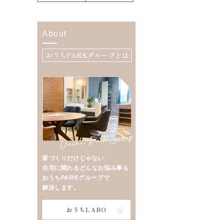
About
おうちPARKグループとは
家づくりだけじゃない、
住宅に関わるどんなお悩み事も
おうちPARKグループで
解決します。
おうちLABO