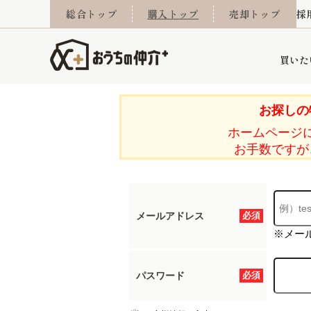
総合トップ
購入トップ
売却トップ
採
買いた
お探しの
ホームページ
詳細条件から探す
不動産売却専門館
会社概要
不動産Q&A
ご来店予約
おうちLABO
おうちのリフォーム
スタッフ紹介
オンライン相談予約
マンションカタログ
建築事例
学区から探す
売却査定実績
リフォーム事例
採用
お手数ですが
メールアドレス
必須
当社お預かり物件
相続
小手指営業所
住み替え
所沢営業所
グループ会社施工物
離婚
東所沢
不動
※メー
パスワード
必須
今月の住宅ローン金利
西東京市
おうちLABO
東久留米市
おうちのリフォーム
当社提携金融機
東村山市