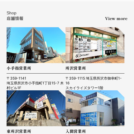
Shop
店舗情報
View more
小手指営業所
所沢営業所
〒359-1141
〒359-1115 埼玉県所沢市御幸町1-
埼玉県所沢市小手指町1丁目15-7 木
16
村ビル1F
スカイライズタワー1階
東所沢営業所
入間営業所