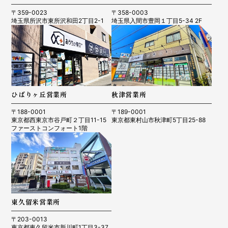
〒359-0023
〒358-0003
埼玉県所沢市東所沢和田2丁目2-1
埼玉県入間市豊岡１丁目5-34 2F
ひばりヶ丘営業所
秋津営業所
〒188-0001
〒189-0001
東京都西東京市谷戸町２丁目11-15
東京都東村山市秋津町5丁目25-88
ファーストコンフォート1階
東久留米営業所
〒203-0013
東京都東久留米市新川町1丁目3-37