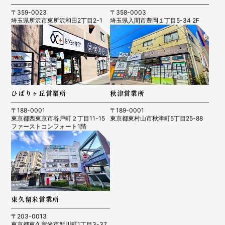
〒359-0023
〒358-0003
埼玉県所沢市東所沢和田2丁目2-1
埼玉県入間市豊岡１丁目5-34 2F
ひばりヶ丘営業所
秋津営業所
〒188-0001
〒189-0001
東京都西東京市谷戸町２丁目11-15
東京都東村山市秋津町5丁目25-88
ファーストコンフォート1階
東久留米営業所
〒203-0013
東京都東久留米市新川町1丁目3-37