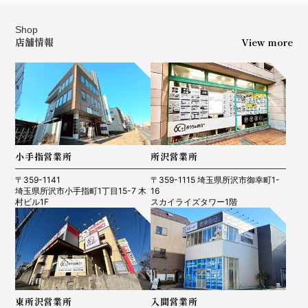
Shop
店舗情報
View more
小手指営業所
所沢営業所
〒359-1141
〒359-1115 埼玉県所沢市御幸町1-
埼玉県所沢市小手指町1丁目15-7 木
16
村ビル1F
スカイライズタワー1階
東所沢営業所
入間営業所