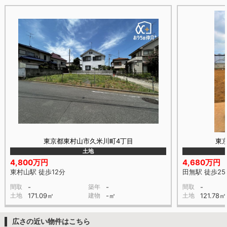
東京都東村山市久米川町4丁目
東
土地
4,800万円
4,680万円
東村山駅 徒歩12分
田無駅 徒歩25
間取
-
築年
-
間取
-
土地
171.09㎡
建物
-㎡
土地
121.78㎡
広さの近い物件はこちら