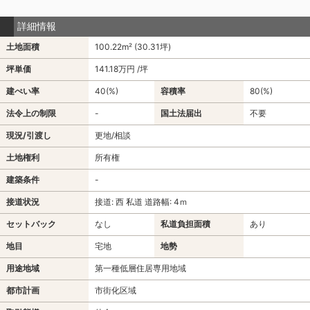
詳細情報
土地面積
100.22m² (30.31坪)
坪単価
141.18万円 /坪
建ぺい率
40(%)
容積率
80(%)
法令上の制限
-
国土法届出
不要
現況/引渡し
更地/相談
土地権利
所有権
建築条件
-
接道状況
接道: 西 私道 道路幅: 4ｍ
セットバック
なし
私道負担面積
あり
地目
宅地
地勢
用途地域
第一種低層住居専用地域
都市計画
市街化区域