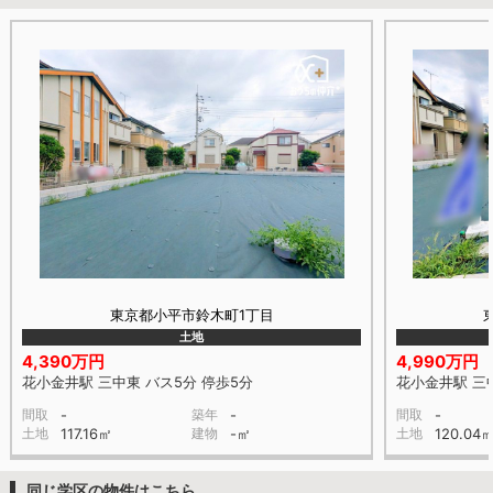
東京都小平市鈴木町1丁目
土地
4,390万円
4,990万円
花小金井駅 三中東 バス5分 停歩5分
花小金井駅 三中
間取
-
築年
-
間取
-
土地
117.16㎡
建物
-㎡
土地
120.04
同じ学区の物件はこちら