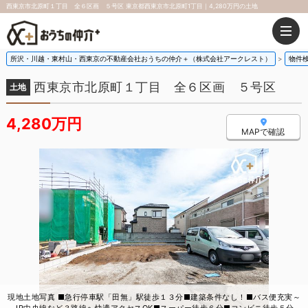
西東京市北原町１丁目 全６区画 ５号区 東京都西東京市北原町1丁目｜4,280万円の土地
所沢・川越・東村山・西東京の不動産会社おうちの仲介＋（株式会社アークレスト）
物件
西東京市北原町１丁目 全６区画 ５号区
土地
4,280万円
MAPで確認
現地土地写真 ■急行停車駅「田無」駅徒歩１３分■建築条件なし！■バス便充実～