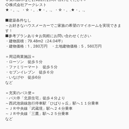
◇株式会社アークレスト
★・。.。・☆・。.★・。.。・☆・。.★・。.。
■建築条件なし
～お好きなハウスメーカーでご家族の希望のマイホームを実現できま
す！
■参考プランあり☆お気軽にお問い合わせください
・建物面積：79.48m2（24.04坪）
・建物価格：1，280万円 ・土地建物価格：5，560万円
＝周辺商業施設＝
・ローソン 徒歩５分
・ファミリーマート 徒歩５分
・セブンイレブン 徒歩６分
・いなげや 徒歩6分
など
＝充実のバス便＝
・バス停「北原住宅」徒歩４分より
～西武池袋線急行停車駅「ひばりヶ丘」駅へ１１分乗車
～ＪＲ中央線「武蔵境」駅へ２４分乗車
～ＪＲ中央線「三鷹」駅へ２５分乗車
など