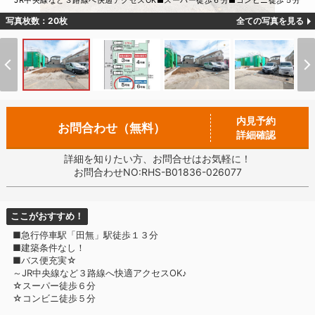
JR中央線など３路線へ快適アクセスOK■スーパー徒歩６分■コンビニ徒歩５分
写真枚数：20枚
全ての写真を見る
内見予約
お問合わせ（無料）
詳細確認
詳細を知りたい方、お問合せはお気軽に！
お問合わせNO:RHS-B01836-026077
ここがおすすめ！
■急行停車駅「田無」駅徒歩１３分
■建築条件なし！
■バス便充実☆
～JR中央線など３路線へ快適アクセスOK♪
☆スーパー徒歩６分
☆コンビニ徒歩５分