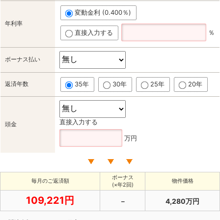
変動金利 (0.400％)
年利率
直接入力する
％
ボーナス払い
返済年数
35年
30年
25年
20年
直接入力する
頭金
万円
ボーナス
毎月のご返済額
物件価格
(×年2回)
109,221円
－
4,280万円