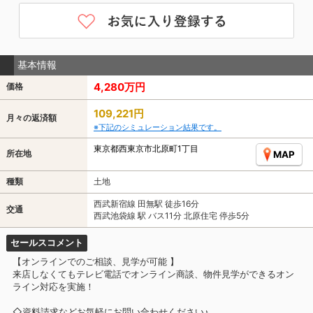
基本情報
4,280万円
価格
109,221円
月々の返済額
※下記のシミュレーション結果です。
東京都西東京市北原町1丁目
所在地
MAP
種類
土地
西武新宿線 田無駅 徒歩16分
交通
西武池袋線 駅 バス11分 北原住宅 停歩5分
セールスコメント
【オンラインでのご相談、見学が可能 】
来店しなくてもテレビ電話でオンライン商談、物件見学ができるオン
ライン対応を実施！
◇資料請求などお気軽にお問い合わせください♪