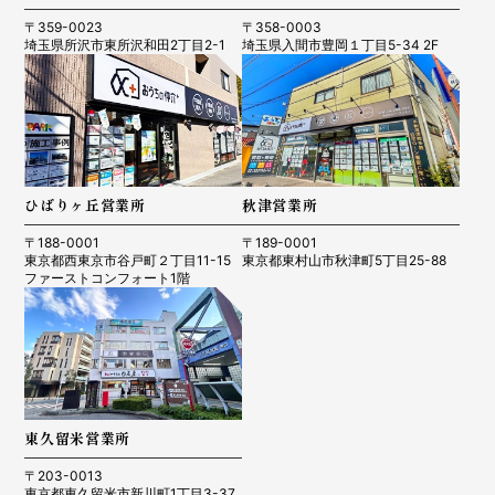
〒359-0023
〒358-0003
埼玉県所沢市東所沢和田2丁目2-1
埼玉県入間市豊岡１丁目5-34 2F
ひばりヶ丘営業所
秋津営業所
〒188-0001
〒189-0001
東京都西東京市谷戸町２丁目11-15
東京都東村山市秋津町5丁目25-88
ファーストコンフォート1階
東久留米営業所
〒203-0013
東京都東久留米市新川町1丁目3-37