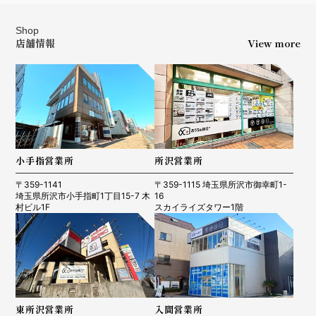
Shop
店舗情報
View more
小手指営業所
所沢営業所
〒359-1141
〒359-1115 埼玉県所沢市御幸町1-
埼玉県所沢市小手指町1丁目15-7 木
16
村ビル1F
スカイライズタワー1階
東所沢営業所
入間営業所