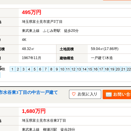
495万円
埼玉県富士見市渡戸3丁目
地
東武東上線 ふじみ野駅 徒歩20分
4K
り
48.32㎡
59.04㎡(17.86坪)
面積
土地面積
1967年11月
一戸建て/木造
月
建物構造
5
枚
市水谷東3丁目の中古一戸建て
1,680万円
埼玉県富士見市水谷東3丁目
地
東武東上線 柳瀬川駅 徒歩28分