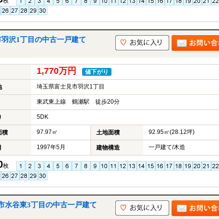
枚
市羽沢1丁目の中古一戸建て
1,770万円
値下がり
埼玉県富士見市羽沢1丁目
地
東武東上線 鶴瀬駅 徒歩20分
5DK
り
97.97㎡
92.95㎡(28.12坪)
面積
土地面積
1997年5月
一戸建て/木造
月
建物構造
0
枚
市水谷東3丁目の中古一戸建て