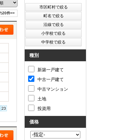
の20件>>
西東京市
東村山市
東大和市
清瀬市
種別
新築一戸建て
中古一戸建て
中古マンション
土地
投資用
価格