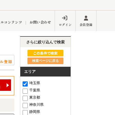
ャルコンテンツ
お問い合わせ
ログイン
会員登録
さらに絞り込んで検索
ペーン
フォーム
インフォメーション
ブログ
検索ページに戻る
エリア
東久留米営業所
埼玉県
千葉県
東京都
神奈川県
するメリット
市
練馬区
静岡県