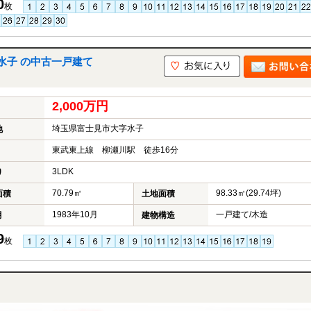
0
枚
水子 の中古一戸建て
2,000万円
埼玉県富士見市大字水子
地
東武東上線 柳瀬川駅 徒歩16分
3LDK
り
70.79㎡
98.33㎡(29.74坪)
面積
土地面積
1983年10月
一戸建て/木造
月
建物構造
9
枚