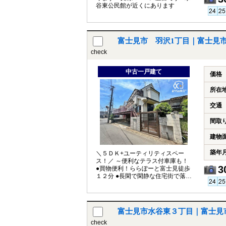
谷東公民館が近くにあります
富士見市 羽沢1丁目｜富士見
check
中古一戸建て
価格
所在
交通
間取
建物
築年
＼５ＤＫ+ユーティリティスペー
ス！／ ～便利なテラス付車庫も！
3
●買物便利！ららぽーと富士見徒歩
１２分 ●長閑で閑静な住宅街で落ち
着いた生活を
富士見市水谷東３丁目｜富士見
check