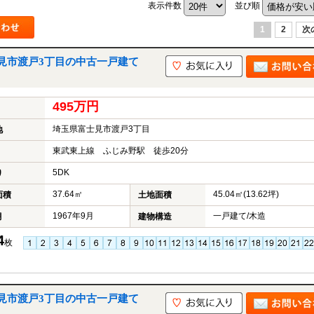
表示件数
並び順
1
2
次
山市
ふじみ野市
富士見市
志木市
新座市
朝霞市
見市渡戸3丁目の中古一戸建て
495万円
埼玉県富士見市渡戸3丁目
地
東武東上線 ふじみ野駅 徒歩20分
5DK
り
37.64㎡
45.04㎡(13.62坪)
面積
土地面積
1967年9月
一戸建て/木造
月
建物構造
4
枚
見市渡戸3丁目の中古一戸建て