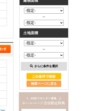
建物面積
～
土地面積
～
さらに条件を選択
検索ページに戻る