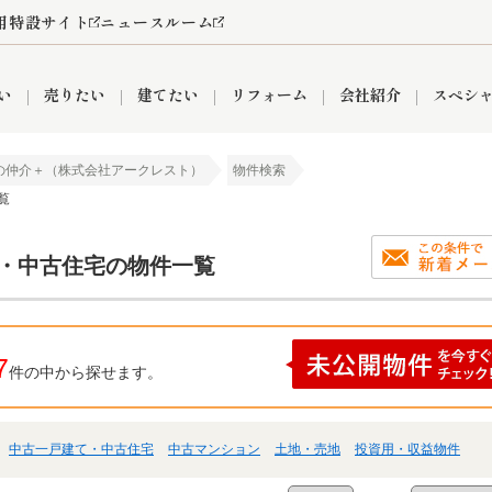
用特設サイト
ニュースルーム
い
売りたい
建てたい
リフォーム
会社紹介
スペシ
の仲介＋（株式会社アークレスト）
物件検索
覧
情報
町名から探す
売却成功実績
売却査定依頼
おうちパークくらぶ
【埼玉】補助金・助成金
お客様の声
お気に入り
よくある質問
なんでもご相談
レンタルスペース
創業の想い
閲覧履歴
売却コラム
プライバシーポリシー
【東京】補助金・助成金
総合不動産の強み
期間限定キャン
検索履歴
査定依頼
て・中古住宅の物件一覧
件
営業所
産買取
リノベーション済み物件
空き家
入間営業所
リースバック
ひばりケ丘営業所
秋津営業所
7
件の中から探せます。
中古一戸建て・中古住宅
中古マンション
土地・売地
投資用・収益物件
関
入間市
おうちパークグループの強み
8代疾病保証付き住宅ローン
狭山市
富士見市
団体信用保険
新座市
購入
清瀬