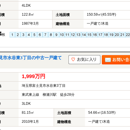
4LDK
り
122.8㎡
150.59㎡(45.55坪)
面積
土地面積
1987年3月
一戸建て/木造
月
建物構造
4
枚
見市水谷東3丁目の中古一戸建て
1,999万円
埼玉県富士見市水谷東3丁目
地
東武東上線 柳瀬川駅 徒歩28分
3LDK
り
81.15㎡
54.66㎡(16.53坪)
面積
土地面積
2010年1月
一戸建て/木造
月
建物構造