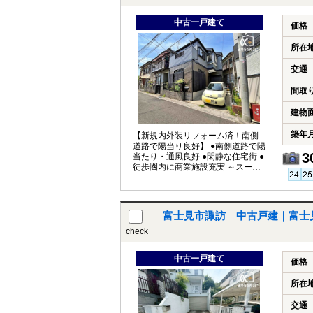
中古一戸建て
価格
所在
交通
間取
建物
築年
【新規内外装リフォーム済！南側
道路で陽当り良好】 ●南側道路で陽
3
当たり・通風良好 ●閑静な住宅街 ●
徒歩圏内に商業施設充実 ～スーパ
ー・コンビ二徒歩圏内
富士見市諏訪 中古戸建｜富士
check
中古一戸建て
価格
所在
交通