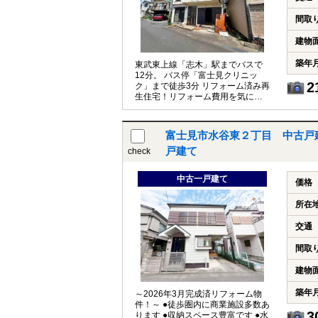
間取
建物
築年
東武東上線「志木」駅までバスで
12分。 バス停「富士見クリニッ
2
ク」まで徒歩3分 リフォーム済み再
生住宅！リフォーム費用を気にせ
ず、新生活をスタートできます！
富士見市水谷東２丁目 中古戸
戸建て
check
中古一戸建て
価格
所在
交通
間取
建物
築年
～2026年3月完成済リフォーム物
件！～ ●徒歩圏内に商業施設多数あ
3
ります ●収納スペース豊富です ●水