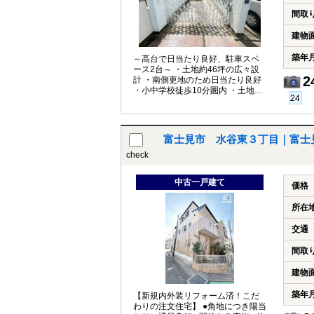
間取
建物
築年
～高台で日当たり良好、駐車スペ
ース2台～ ・土地約46坪の広々設
2
計 ・南側更地のため日当たり良好
・小中学校徒歩10分圏内 ・土地と
して利用可能
富士見市 水谷東３丁目｜富士
check
中古一戸建て
価格
所在
交通
間取
建物
築年
【新規内外装リフォーム済！こだ
わりの注文住宅】 ●角地につき陽当