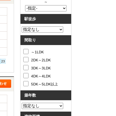
～
駅徒歩
間取り
～1LDK
2DK～2LDK
3DK～3LDK
4DK～4LDK
5DK～5LDK以上
築年数