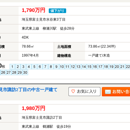
1,790万円
値下がり
埼玉県富士見市水谷東3丁目
地
東武東上線 柳瀬川駅 徒歩28分
4DK
り
78.66㎡
73.86㎡(22.34坪)
面積
土地面積
1997年4月
一戸建て/木造
月
建物構造
0
枚
見市諏訪2丁目の中古一戸建て
1,980万円
埼玉県富士見市諏訪2丁目
地
東武東上線 鶴瀬駅 徒歩19分