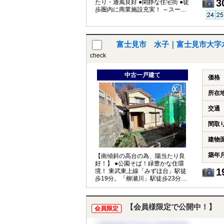
3
たり・通風良好 ●閑静な住宅街 ●徒
歩圏内に商業施設充実！ ～スーパ
ー・コンビ二徒歩圏内
富士見市 水子｜富士見市大字
check
中古一戸建て
価格
所在
交通
間取
建物
築年
【南傾斜の高台の為、陽当たり良
好！】 ●公園そば！緑豊かな住環
1
境！ 東武東上線「みずほ台」駅徒
歩19分。「柳瀬川」駅徒歩23分。
2駅利用可能！
【会員様限定で公開中！】
会員限定