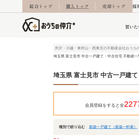
総合トップ
購入トップ
売却トップ
採
買いた
所沢・川越・東村山・西東京の不動産会社おうち
埼玉県 富士見市 中古一戸建て・中古住宅 不動産一
詳細条件から探す
不動産売却専門館
会社概要
不動産Q&A
ご来店予約
おうちLABO
おうちのリフォーム
スタッフ紹介
オンライン相談予約
マンションカタログ
建築事例
学区から探す
売却査定実績
リフォーム事例
採用
埼玉県 富士見市 中古一戸建
当社お預かり物件
相続
小手指営業所
住み替え
所沢営業所
グループ会社施工物
離婚
東所沢
不動
227
会員登録をすると全
種別で絞り込む
新築一戸建て（新築一軒家）
今月の住宅ローン金利
西東京市
おうちLABO
東久留米市
おうちのリフォーム
当社提携金融機
東村山市