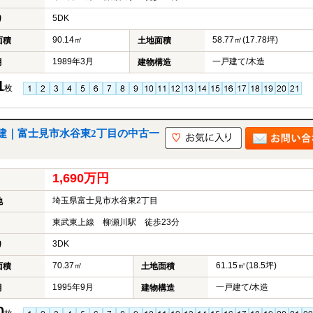
5DK
り
90.14㎡
58.77㎡(17.78坪)
面積
土地面積
1989年3月
一戸建て/木造
月
建物構造
1
枚
建｜富士見市水谷東2丁目の中古一
1,690万円
埼玉県富士見市水谷東2丁目
地
東武東上線 柳瀬川駅 徒歩23分
3DK
り
70.37㎡
61.15㎡(18.5坪)
面積
土地面積
1995年9月
一戸建て/木造
月
建物構造
0