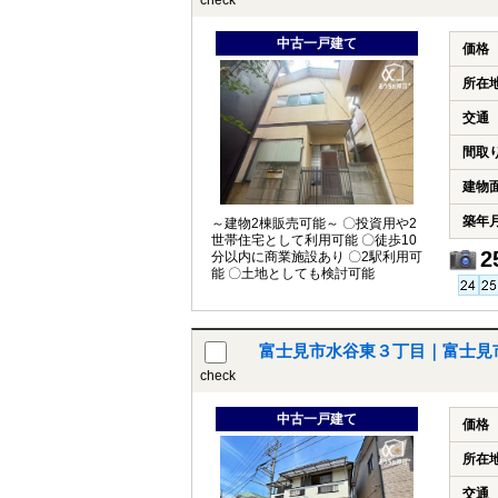
check
中古一戸建て
価格
所在
交通
間取
建物
築年
～建物2棟販売可能～ 〇投資用や2
世帯住宅として利用可能 〇徒歩10
2
分以内に商業施設あり 〇2駅利用可
能 〇土地としても検討可能
富士見市水谷東３丁目｜富士見
check
中古一戸建て
価格
所在
交通