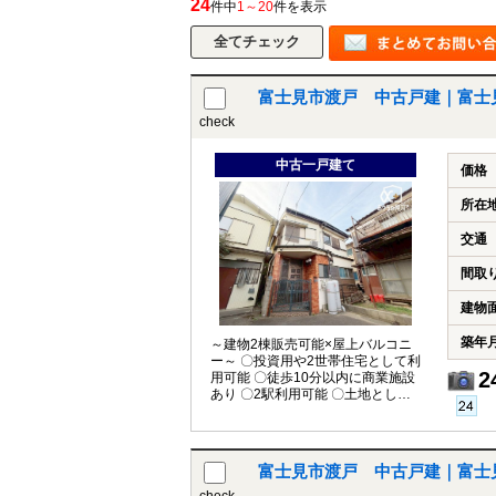
24
件中
1～20
件を表示
所沢市
川越市
入間市
飯能市
狭
富士見市渡戸 中古戸建｜富士
東久留米市
小平市
練馬区
check
中古一戸建て
価格
所在
交通
間取
建物
築年
～建物2棟販売可能×屋上バルコニ
ー～ 〇投資用や2世帯住宅として利
2
用可能 〇徒歩10分以内に商業施設
あり 〇2駅利用可能 〇土地として
も検討可能
富士見市渡戸 中古戸建｜富士