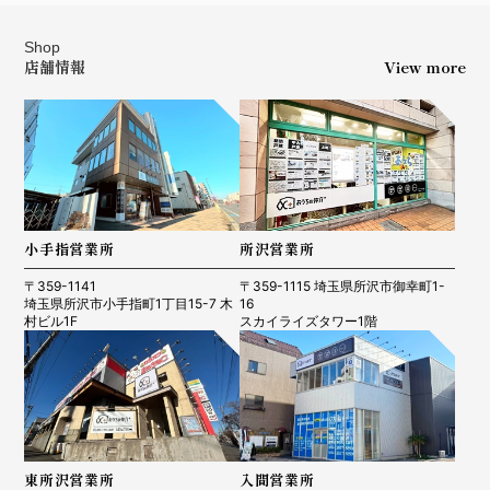
Shop
店舗情報
View more
小手指営業所
所沢営業所
〒359-1141
〒359-1115 埼玉県所沢市御幸町1-
埼玉県所沢市小手指町1丁目15-7 木
16
村ビル1F
スカイライズタワー1階
東所沢営業所
入間営業所