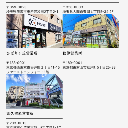
〒359-0023
〒358-0003
埼玉県所沢市東所沢和田2丁目2-1
埼玉県入間市豊岡１丁目5-34 2F
ひばりヶ丘営業所
秋津営業所
〒188-0001
〒189-0001
東京都西東京市谷戸町２丁目11-15
東京都東村山市秋津町5丁目25-88
ファーストコンフォート1階
東久留米営業所
〒203-0013
東京都東久留米市新川町1丁目3-37