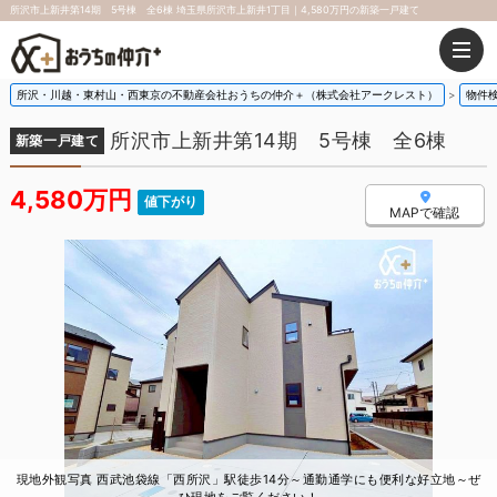
所沢市上新井第14期 5号棟 全6棟 埼玉県所沢市上新井1丁目｜4,580万円の新築一戸建て
所沢・川越・東村山・西東京の不動産会社おうちの仲介＋（株式会社アークレスト）
物件
所沢市上新井第14期 5号棟 全6棟
新築一戸建て
4,580万円
値下がり
MAPで確認
現地外観写真 西武池袋線「西所沢」駅徒歩14分～通勤通学にも便利な好立地～ぜ