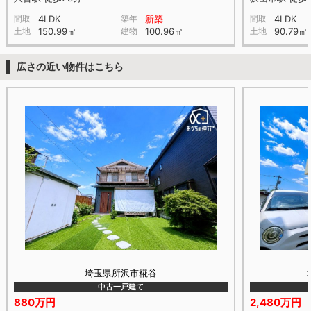
間取
4LDK
築年
新築
間取
4LDK
土地
150.99㎡
建物
100.96㎡
土地
90.79㎡
広さの近い物件はこちら
埼玉県所沢市糀谷
中古一戸建て
880万円
2,480万円