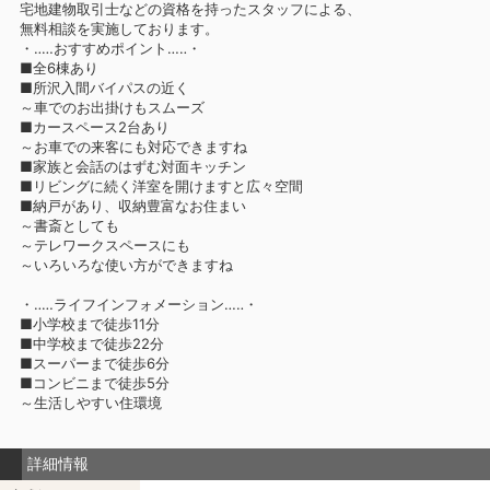
宅地建物取引士などの資格を持ったスタッフによる、
無料相談を実施しております。
・‥…おすすめポイント…‥・
■全6棟あり
■所沢入間バイパスの近く
～車でのお出掛けもスムーズ
■カースペース2台あり
～お車での来客にも対応できますね
■家族と会話のはずむ対面キッチン
■リビングに続く洋室を開けますと広々空間
■納戸があり、収納豊富なお住まい
～書斎としても
～テレワークスペースにも
～いろいろな使い方ができますね
・‥…ライフインフォメーション…‥・
■小学校まで徒歩11分
■中学校まで徒歩22分
■スーパーまで徒歩6分
■コンビニまで徒歩5分
～生活しやすい住環境
詳細情報