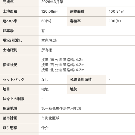
完成年
2026年3月築
土地面積
120.08m²
建物面積
100.84㎡
建ぺい率
60(%)
容積率
100(%)
駐車場
有
現況/引渡し
空家/相談
土地権利
所有権
接道: 南 公道 道路幅: 4.2ｍ
接道状況
接道: 西 公道 道路幅: 4.2ｍ
接道: 北 公道 道路幅: 4.2ｍ
セットバック
なし
私道負担面積
-
地目
宅地
地勢
法令上の制限
-
用途地域
第一種低層住居専用地域
都市計画
市街化区域
取引態様
仲介