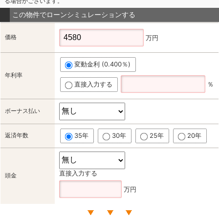
る場合がございます。
この物件でローンシミュレーションする
価格
万円
変動金利 (0.400％)
年利率
直接入力する
％
ボーナス払い
返済年数
35年
30年
25年
20年
直接入力する
頭金
万円