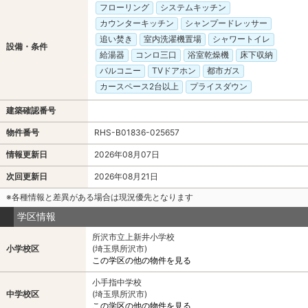
フローリング
システムキッチン
カウンターキッチン
シャンプードレッサー
追い焚き
室内洗濯機置場
シャワートイレ
設備・条件
給湯器
コンロ三口
浴室乾燥機
床下収納
バルコニー
TVドアホン
都市ガス
カースペース2台以上
プライスダウン
建築確認番号
物件番号
RHS-B01836-025657
情報更新日
2026年08月07日
次回更新日
2026年08月21日
※各種情報と差異がある場合は現況優先となります
学区情報
所沢市立上新井小学校
小学校区
(埼玉県所沢市)
この学区の他の物件を見る
小手指中学校
中学校区
(埼玉県所沢市)
この学区の他の物件を見る