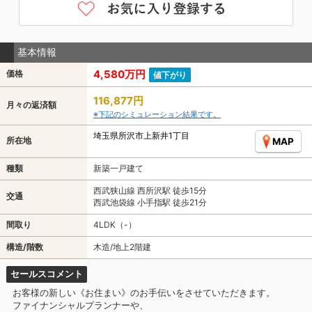
基本情報
4,580万円
価格
値下がり
116,877円
月々の返済額
※下記のシミュレーション結果です。
埼玉県所沢市上新井1丁目
所在地
MAP
種類
新築一戸建て
西武狭山線 西所沢駅 徒歩15分
交通
西武池袋線 小手指駅 徒歩21分
間取り
4LDK（-）
構造/階数
木造/地上2階建
セールスコメント
お客様の新しい《お住まい》のお手伝いをさせていただきます。
ファイナンシャルプランナーや、