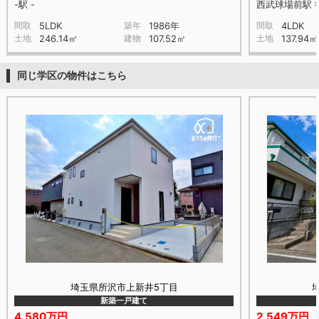
-駅 -
西武球場前駅 
間取
5LDK
築年
1986年
間取
4LDK
土地
246.14㎡
建物
107.52㎡
土地
137.94㎡
同じ学区の物件はこちら
埼玉県所沢市上新井5丁目
新築一戸建て
4,580万円
2,549万円