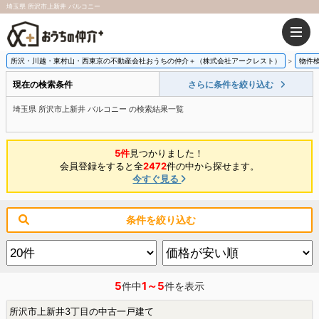
埼玉県 所沢市上新井 バルコニー
所沢・川越・東村山・西東京の不動産会社おうちの仲介＋（株式会社アークレスト）
物件
現在の検索条件
さらに条件を絞り込む
埼玉県 所沢市上新井 バルコニー の検索結果一覧
5件
見つかりました！
会員登録をすると全
2472
件の中から探せます。
今すぐ見る
条件を絞り込む
5
1～5
件中
件を表示
所沢市上新井3丁目の中古一戸建て