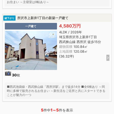
お住まい ～主寝室は8帖あり～
所沢市上新井1丁目の新築一戸建て
値下がり
4,580万円
一戸建て
4LDK / 2026年
埼玉県所沢市上新井1丁目
西武狭山線 西所沢 徒歩15分
建物面積
100.84㎡
土地面積
120.08㎡
(36.32坪)
30
枚
■西武池袋線・西武狭山線「西所沢駅」まで徒歩14分 ■全6棟あり ～同
時に多棟で販売されるお住まい ～新生活をご近所と共にスタートできる
ことが魅力の一つ
5
1～5
件中
件を表示