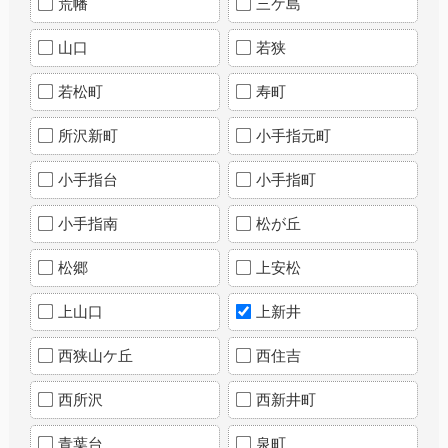
荒幡
三ケ島
山口
若狭
若松町
寿町
所沢新町
小手指元町
小手指台
小手指町
小手指南
松が丘
松郷
上安松
上山口
上新井
西狭山ケ丘
西住吉
西所沢
西新井町
青葉台
泉町