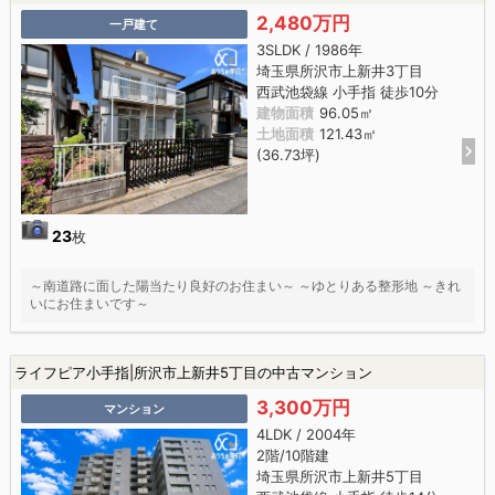
2,480万円
一戸建て
3SLDK / 1986年
埼玉県所沢市上新井3丁目
西武池袋線 小手指 徒歩10分
建物面積
96.05㎡
土地面積
121.43㎡
(36.73坪)
23
枚
～南道路に面した陽当たり良好のお住まい～ ～ゆとりある整形地 ～きれ
いにお住まいです～
ライフピア小手指|所沢市上新井5丁目の中古マンション
3,300万円
マンション
4LDK / 2004年
2階/10階建
埼玉県所沢市上新井5丁目