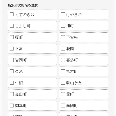
所沢市の町名を選択
くすのき台
けやき台
こぶし町
旭町
榎町
下安松
下富
花園
岩岡町
喜多町
久米
宮本町
牛沼
狭山ケ丘
金山町
元町
御幸町
向陽町