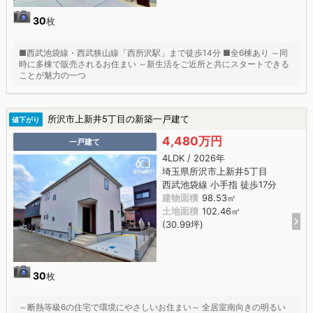
30
枚
■西武池袋線・西武狭山線「西所沢駅」まで徒歩14分 ■全6棟あり ～同
時に多棟で販売されるお住まい ～新生活をご近所と共にスタートできる
ことが魅力の一つ
所沢市上新井5丁目の新築一戸建て
値下がり
4,480万円
一戸建て
4LDK / 2026年
埼玉県所沢市上新井5丁目
西武池袋線 小手指 徒歩17分
建物面積
98.53㎡
土地面積
102.46㎡
(30.99坪)
30
枚
～断熱等級6の住宅で環境にやさしいお住まい～ 全居室南向きの明るい