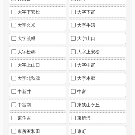
大字下安松
大字下富
大字久米
大字牛沼
大字荒幡
大字山口
大字松郷
大字上安松
大字上山口
大字中富
大字北秋津
大字本郷
中新井
中富
中富南
東狭山ケ丘
東住吉
東所沢
東所沢和田
東町