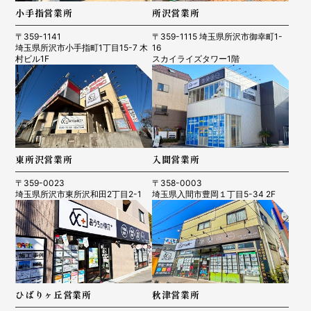
小手指営業所
所沢営業所
〒359-1141
〒359-1115 埼玉県所沢市御幸町1-
埼玉県所沢市小手指町1丁目15-7 木
16
村ビル1F
スカイライズタワー1階
東所沢営業所
入間営業所
〒359-0023
〒358-0003
埼玉県所沢市東所沢和田2丁目2-1
埼玉県入間市豊岡１丁目5-34 2F
ひばりヶ丘営業所
秋津営業所