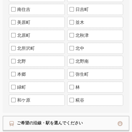
南住吉
日吉町
美原町
並木
北原町
北秋津
北所沢町
北中
北野
北野南
本郷
弥生町
緑町
林
和ケ原
糀谷
ご希望の沿線・駅を選んでください