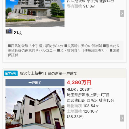
西武池袋線 小手指 徒歩14分
専有面積
91.18㎡
21
枚
■西武池袋線「小手指」駅徒歩14分 ■災害時に安心の低層階 ■陽当たり
眺望良好の南東向きバルコニー ■犬・猫飼育可（使用細則有り） ■設備
保証付
所沢市上新井1丁目の新築一戸建て
値下がり
4,280万円
一戸建て
4LDK / 2026年
埼玉県所沢市上新井1丁目
西武狭山線 西所沢 徒歩15分
建物面積
108.54㎡
土地面積
120.10㎡
(36.33坪)