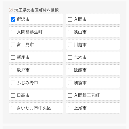
埼玉県の市区町村を選択
所沢市
入間市
入間郡越生町
狭山市
富士見市
川越市
新座市
志木市
坂戸市
飯能市
ふじみ野市
朝霞市
日高市
入間郡三芳町
さいたま市中央区
上尾市