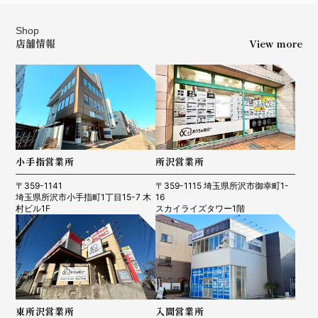
Shop
店舗情報
View more
小手指営業所
所沢営業所
〒359-1141
〒359-1115 埼玉県所沢市御幸町1-
埼玉県所沢市小手指町1丁目15-7 木
16
村ビル1F
スカイライズタワー1階
東所沢営業所
入間営業所