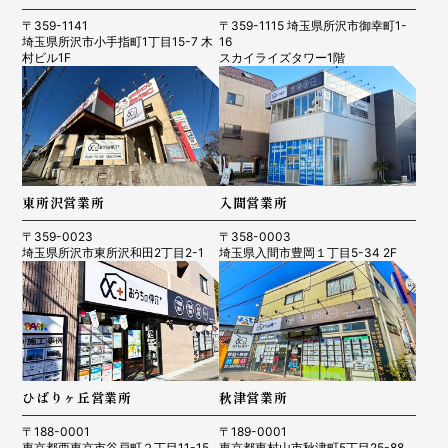
〒359-1141
〒359-1115 埼玉県所沢市御幸町1-
埼玉県所沢市小手指町1丁目15-7 木
16
村ビル1F
スカイライズタワー1階
東所沢営業所
入間営業所
〒359-0023
〒358-0003
埼玉県所沢市東所沢和田2丁目2-1
埼玉県入間市豊岡１丁目5-34 2F
ひばりヶ丘営業所
秋津営業所
〒188-0001
〒189-0001
東京都西東京市谷戸町２丁目11-15
東京都東村山市秋津町5丁目25-88