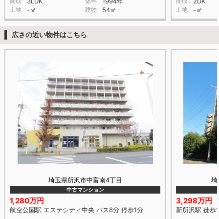
間取
3LDK
築年
1994年
間取
2DK
土地
-㎡
建物
54㎡
土地
-㎡
広さの近い物件はこちら
埼玉県所沢市中富南4丁目
埼
中古マンション
1,280万円
3,298万円
航空公園駅 エステシティ中央 バス8分 停歩1分
新所沢駅 徒歩1