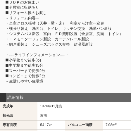
■３ＤＫのお住まい
■全居室に収納あり
■リフォーム後のお渡し
～リフォーム内容～
・全室クロス張替（天井・壁・床） 和室から洋室へ変更
・襖張り替え 洗面台、トイレ、キッチン交換 洗濯バン新設
・システムバス新設 室内ＬＥＤ照明設置（全居室、洗面、トイレ）
・ＴＶモニターフォン新設 カーテンレール新設
・網戸張替え シューズボックス交換 給湯器新設
・‥…ライフインフォメーション…‥・
■小学校まで徒歩8分
■中学校まで徒歩15分
■スーパーまで徒歩4分
■コンビニまで徒歩2分
～生活しやすい住環境
詳細情報
完成年
1976年11月築
採光面
東南
専有面積
54.17㎡
バルコニー面積
7.98m²