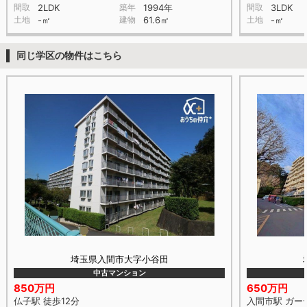
間取
2LDK
築年
1994年
間取
3LDK
土地
-㎡
建物
61.6㎡
土地
-㎡
同じ学区の物件はこちら
埼玉県入間市大字小谷田
中古マンション
850万円
650万円
仏子駅 徒歩12分
入間市駅 ガー