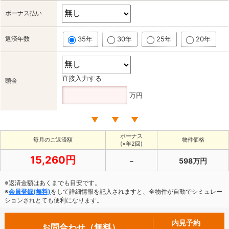
ボーナス払い
返済年数
35年
30年
25年
20年
直接入力する
頭金
万円
ボーナス
毎月のご返済額
物件価格
(×年2回)
15,260円
－
598万円
※返済金額はあくまでも目安です。
※
会員登録(無料)
をして詳細情報を記入されますと、全物件が自動でシミュレー
ションされとても便利になります。
内見予約
お問合わせ（無料）