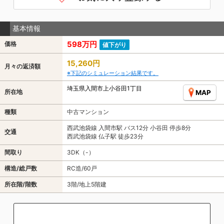
基本情報
598万円
価格
値下がり
15,260円
月々の返済額
※下記のシミュレーション結果です。
埼玉県入間市上小谷田1丁目
所在地
MAP
種類
中古マンション
西武池袋線 入間市駅 バス12分 小谷田 停歩8分
交通
西武池袋線 仏子駅 徒歩23分
間取り
3DK（-）
構造/総戸数
RC造/60戸
所在階/階数
3階/地上5階建