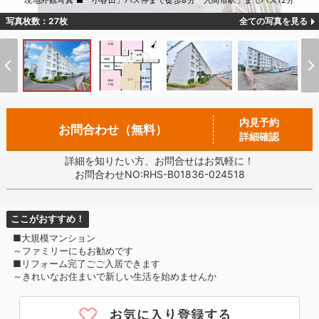
現地外観写真 ■「小谷田」バス停まで徒歩8分「入間市駅」までバス12分
写真枚数：27枚
全ての写真を見る
内見予約
お問合わせ（無料）
詳細確認
詳細を知りたい方、お問合せはお気軽に！
お問合わせNO:RHS-B01836-024518
ここがおすすめ！
■大規模マンション
～ファミリーにもお勧めです
■リフォーム完了ごご入居できます
～きれいなお住まいで新しい生活を始めませんか