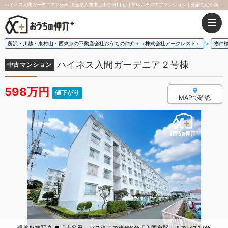
ハイネス入間ガーデニア２号棟 埼玉県入間市上小谷田1丁目｜598万円の中古マンション｜分譲住宅や新築物件
所沢・川越・東村山・西東京の不動産会社おうちの仲介＋（株式会社アークレスト）
物件
ハイネス入間ガーデニア２号棟
中古マンション
598万円
値下がり
MAPで確認