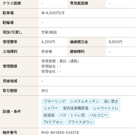
テラス面積
-
専用庭面積
-
駐車場
有:4,000円/月
駐輪場
-
現況/引渡し
空家/相談
管理費等
4,200円
修繕積立金
8,500円
土地権利
所有権
建物権利
-
管理形態：委託（通勤）
管理態様
管理組合：-
管理会社：-
用途地域
-
取引態様
仲介
フローリング
システムキッチン
追い焚き
シャワー
室内洗濯機置場
シャワートイレ
設備・条件
給湯器
バス・トイレ別
バルコニー
TVドアホン
プライスダウン
物件番号
RHS-B01836-024518