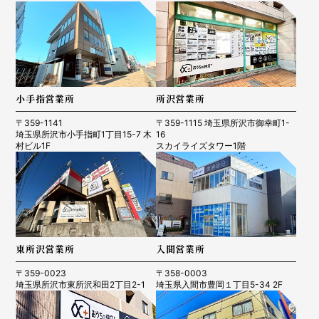
小手指営業所
所沢営業所
〒359-1141
〒359-1115 埼玉県所沢市御幸町1-
埼玉県所沢市小手指町1丁目15-7 木
16
村ビル1F
スカイライズタワー1階
東所沢営業所
入間営業所
〒359-0023
〒358-0003
埼玉県所沢市東所沢和田2丁目2-1
埼玉県入間市豊岡１丁目5-34 2F