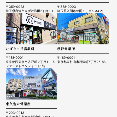
〒359-0023
〒358-0003
埼玉県所沢市東所沢和田2丁目2-1
埼玉県入間市豊岡１丁目5-34 2F
ひばりヶ丘営業所
秋津営業所
〒188-0001
〒189-0001
東京都西東京市谷戸町２丁目11-15
東京都東村山市秋津町5丁目25-88
ファーストコンフォート1階
東久留米営業所
〒203-0013
東京都東久留米市新川町1丁目3-37