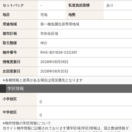
セットバック
-
私道負担面積
あり
地目
宅地
地勢
用途地域
第一種低層住居専用地域
都市計画
市街化区域
取引態様
仲介
物件番号
RHS-B01836-023361
情報更新日
2026年08月06日
次回更新日
2026年08月20日
※各種情報と差異がある場合は現況優先となります
学区情報
小学校区
()
中学校区
()
※物件情報の学区情報について
当サイト物件情報に記載されております通学区域(学区)情報は、国土数値情報ダ