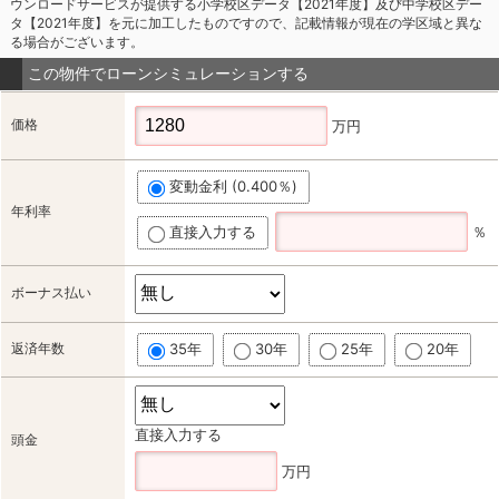
ウンロードサービスが提供する小学校区データ【2021年度】及び中学校区デー
タ【2021年度】を元に加工したものですので、記載情報が現在の学区域と異な
る場合がございます。
この物件でローンシミュレーションする
価格
万円
変動金利 (0.400％)
年利率
直接入力する
％
ボーナス払い
返済年数
35年
30年
25年
20年
直接入力する
頭金
万円