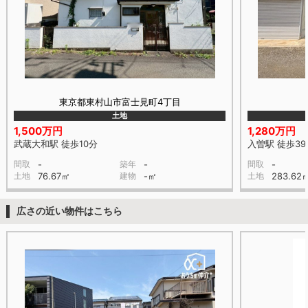
東京都東村山市富士見町4丁目
土地
1,500万円
1,280万円
武蔵大和駅 徒歩10分
入曽駅 徒歩39
間取
-
築年
-
間取
-
土地
76.67㎡
建物
-㎡
土地
283.62
広さの近い物件はこちら