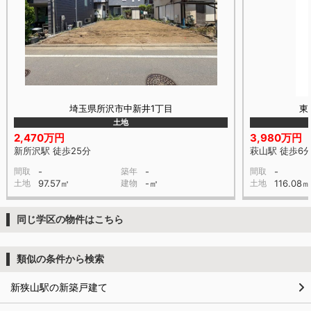
埼玉県所沢市中新井1丁目
東
土地
2,470万円
3,980万円
新所沢駅 徒歩25分
萩山駅 徒歩6
間取
-
築年
-
間取
-
土地
97.57㎡
建物
-㎡
土地
116.08㎡
同じ学区の物件はこちら
類似の条件から検索
新狭山駅の新築戸建て