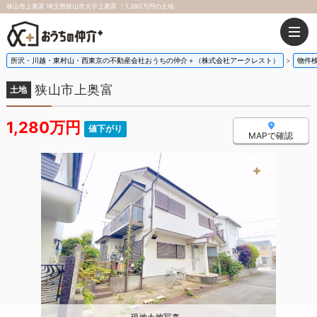
狭山市上奥富 埼玉県狭山市大字上奥富 ｜1,280万円の土地
所沢・川越・東村山・西東京の不動産会社おうちの仲介＋（株式会社アークレスト）
物件
狭山市上奥富
土地
1,280万円
値下がり
MAPで確認