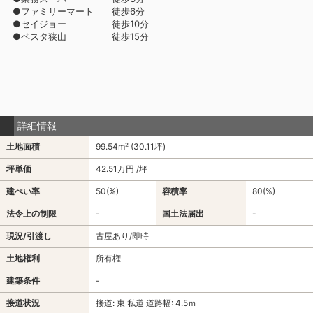
●ファミリーマート 徒歩6分
●セイジョー 徒歩10分
●ベスタ狭山 徒歩15分
詳細情報
土地面積
99.54m² (30.11坪)
坪単価
42.51万円 /坪
建ぺい率
50(%)
容積率
80(%)
法令上の制限
-
国土法届出
-
現況/引渡し
古屋あり/即時
土地権利
所有権
建築条件
-
接道状況
接道: 東 私道 道路幅: 4.5ｍ