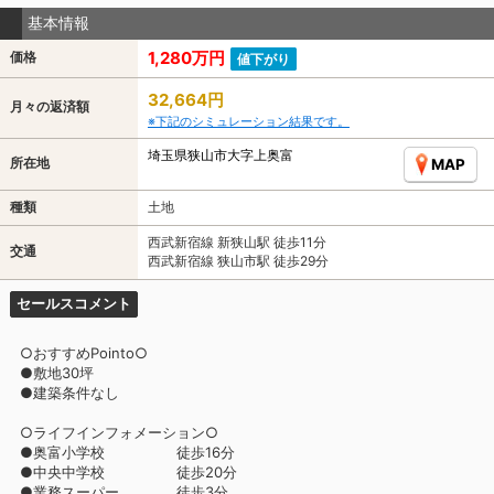
基本情報
1,280万円
価格
値下がり
32,664円
月々の返済額
※下記のシミュレーション結果です。
埼玉県狭山市大字上奥富
所在地
MAP
種類
土地
西武新宿線 新狭山駅 徒歩11分
交通
西武新宿線 狭山市駅 徒歩29分
セールスコメント
○おすすめPointo○
●敷地30坪
●建築条件なし
○ライフインフォメーション○
●奥富小学校 徒歩16分
●中央中学校 徒歩20分
●業務スーパー 徒歩3分