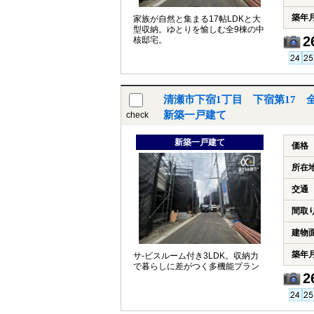
築年
家族が自然と集まる17帖LDKと大
型収納。ゆとりを愉しむ全9棟の中
2
核邸宅。
清瀬市下宿1丁目 下宿第17 
新築一戸建て
check
新築一戸建て
価格
所在
交通
間取
建物
築年
サ-ビスルーム付き3LDK。収納力
で暮らしに差がつく多機能プラン
2