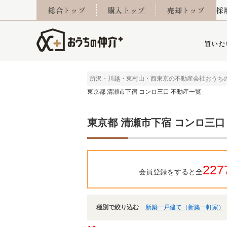
総合トップ
購入トップ
売却トップ
採
買いた
所沢・川越・東村山・西東京の不動産会社おうち
東京都 清瀬市下宿 コンロ三口 不動産一覧
詳細条件から探す
不動産売却専門館
会社概要
不動産Q&A
ご来店予約
おうちLABO
おうちのリフォーム
スタッフ紹介
オンライン相談予約
マンションカタログ
建築事例
学区から探す
売却査定実績
リフォーム事例
採用
東京都 清瀬市下宿 コンロ三口
当社お預かり物件
相続
小手指営業所
住み替え
所沢営業所
グループ会社施工物
離婚
東所沢
不動
227
会員登録をすると全
種別で絞り込む
新築一戸建て（新築一軒家）
今月の住宅ローン金利
西東京市
おうちLABO
東久留米市
おうちのリフォーム
当社提携金融機
東村山市