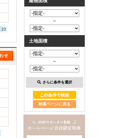
建物面積
～
土地面積
～
さらに条件を選択
検索ページに戻る