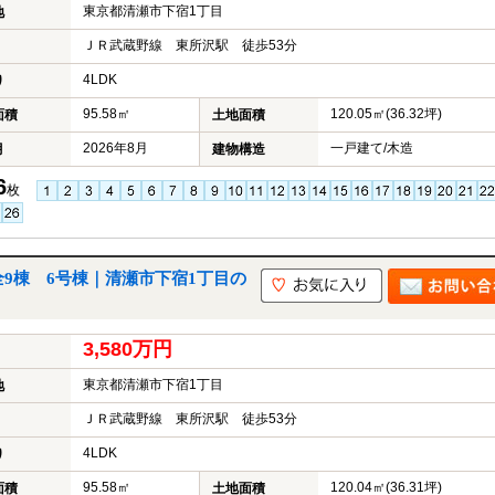
東京都清瀬市下宿1丁目
地
ＪＲ武蔵野線 東所沢駅 徒歩53分
4LDK
り
95.58㎡
120.05㎡(36.32坪)
面積
土地面積
2026年8月
一戸建て/木造
月
建物構造
6
枚
全9棟 6号棟｜清瀬市下宿1丁目の
3,580万円
東京都清瀬市下宿1丁目
地
ＪＲ武蔵野線 東所沢駅 徒歩53分
4LDK
り
95.58㎡
120.04㎡(36.31坪)
面積
土地面積