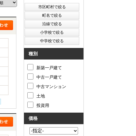
西東京市
東村山市
東大和市
清瀬市
種別
新築一戸建て
中古一戸建て
中古マンション
土地
投資用
価格