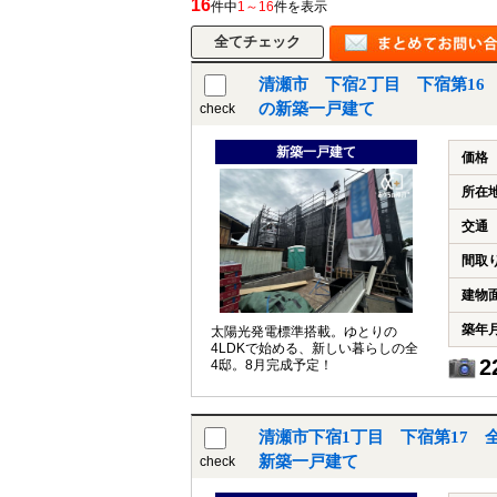
16
件中
1～16
件を表示
清瀬市 下宿2丁目 下宿第16
所沢市
川越市
入間市
飯能市
狭
の新築一戸建て
check
東久留米市
小平市
練馬区
新築一戸建て
価格
所在
交通
間取
建物
築年
太陽光発電標準搭載。ゆとりの
4LDKで始める、新しい暮らしの全
2
4邸。8月完成予定！
清瀬市下宿1丁目 下宿第17 
新築一戸建て
check