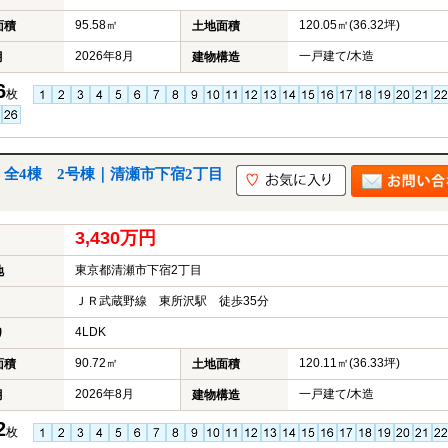
95.58㎡
120.05㎡(36.32坪)
面積
土地面積
2026年8月
一戸建て/木造
月
建物構造
6
枚
 全4棟 2号棟｜清瀬市下宿2丁目
3,430万円
東京都清瀬市下宿2丁目
地
ＪＲ武蔵野線 東所沢駅 徒歩35分
4LDK
り
90.72㎡
120.11㎡(36.33坪)
面積
土地面積
2026年8月
一戸建て/木造
月
建物構造
2
枚