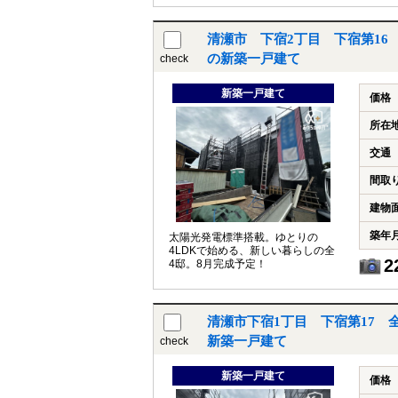
清瀬市 下宿2丁目 下宿第16
の新築一戸建て
check
新築一戸建て
価格
所在
交通
間取
建物
築年
太陽光発電標準搭載。ゆとりの
4LDKで始める、新しい暮らしの全
2
4邸。8月完成予定！
清瀬市下宿1丁目 下宿第17 
新築一戸建て
check
新築一戸建て
価格