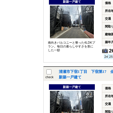
新築一戸建て
価格
所在
交通
間取
建物
築年
南向きバルコニーと整った4LDKプ
ラン。毎日の暮らしやすさを形に
2
した一邸
清瀬市下宿1丁目 下宿第17 
新築一戸建て
check
新築一戸建て
価格
所在
交通
間取