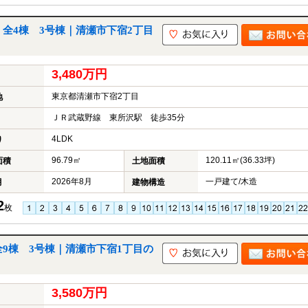
 全4棟 3号棟｜清瀬市下宿2丁目
3,480万円
東京都清瀬市下宿2丁目
地
ＪＲ武蔵野線 東所沢駅 徒歩35分
4LDK
り
96.79㎡
120.11㎡(36.33坪)
面積
土地面積
2026年8月
一戸建て/木造
月
建物構造
2
枚
全9棟 3号棟｜清瀬市下宿1丁目の
3,580万円