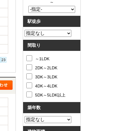
～
駅徒歩
間取り
～1LDK
2DK～2LDK
3DK～3LDK
4DK～4LDK
5DK～5LDK以上
築年数