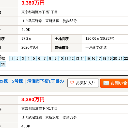
3,380万円
東京都清瀬市下宿1丁目
地
ＪＲ武蔵野線 東所沢駅 徒歩53分
4LDK
り
97.2㎡
120.06㎡(36.32坪)
面積
土地面積
2026年8月
一戸建て/木造
月
建物構造
6
枚
全9棟 5号棟｜清瀬市下宿1丁目の
3,380万円
東京都清瀬市下宿1丁目
地
ＪＲ武蔵野線 東所沢駅 徒歩53分
4LDK
り