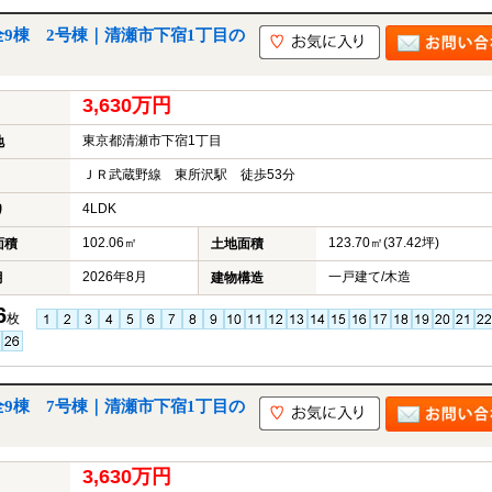
全9棟 2号棟｜清瀬市下宿1丁目の
3,630万円
東京都清瀬市下宿1丁目
地
ＪＲ武蔵野線 東所沢駅 徒歩53分
4LDK
り
102.06㎡
123.70㎡(37.42坪)
面積
土地面積
2026年8月
一戸建て/木造
月
建物構造
6
枚
全9棟 7号棟｜清瀬市下宿1丁目の
3,630万円