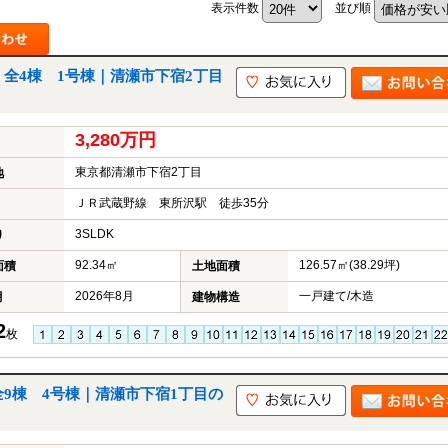
表示件数
並び順
 全4棟 1号棟｜清瀬市下宿2丁目
山市
ふじみ野市
富士見市
志木市
新座市
朝霞市
3,280万円
東京都清瀬市下宿2丁目
地
ＪＲ武蔵野線 東所沢駅 徒歩35分
3SLDK
り
92.34㎡
126.57㎡(38.29坪)
面積
土地面積
2026年8月
一戸建て/木造
月
建物構造
2
枚
全9棟 4号棟｜清瀬市下宿1丁目の