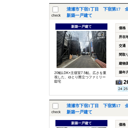
清瀬市下宿1丁目 下宿第17 
新築一戸建て
check
新築一戸建て
価格
所在
交通
間取
建物
築年
20帖LDK×主寝室7.5帖。広さを重
視した、ゆとり際立つファミリー
2
邸宅
清瀬市下宿1丁目 下宿第17 
新築一戸建て
check
新築一戸建て
価格