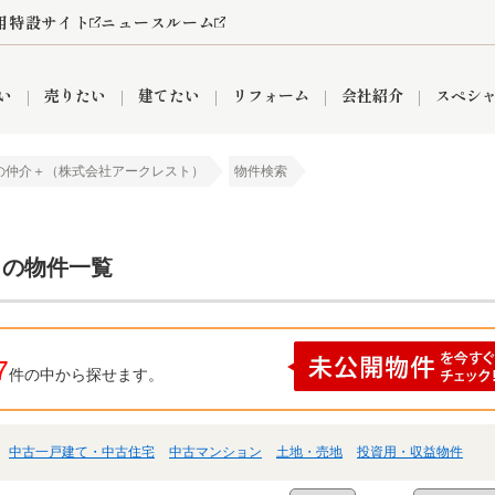
用特設サイト
ニュースルーム
い
売りたい
建てたい
リフォーム
会社紹介
スペシ
の仲介＋（株式会社アークレスト）
物件検索
情報
町名から探す
売却成功実績
売却査定依頼
おうちパークくらぶ
【埼玉】補助金・助成金
お客様の声
お気に入り
よくある質問
なんでもご相談
レンタルスペース
創業の想い
閲覧履歴
売却コラム
プライバシーポリシー
【東京】補助金・助成金
総合不動産の強み
期間限定キャン
検索履歴
査定依頼
 の物件一覧
件
営業所
産買取
リノベーション済み物件
空き家
入間営業所
リースバック
ひばりケ丘営業所
秋津営業所
7
件の中から探せます。
中古一戸建て・中古住宅
中古マンション
土地・売地
投資用・収益物件
関
入間市
おうちパークグループの強み
8代疾病保証付き住宅ローン
狭山市
富士見市
団体信用保険
新座市
購入
清瀬