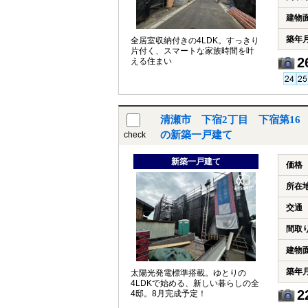
建物
築年
全居室収納付きの4LDK。すっきり
片付く、スマートな家族時間を叶
2
える住まい
清瀬市 下宿2丁目 下宿第16
の新築一戸建て
check
新築一戸建て
価格
所在
交通
間取
建物
築年
太陽光発電標準搭載。ゆとりの
4LDKで始める、新しい暮らしの全
2
4邸。8月完成予定！