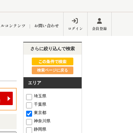
ャルコンテンツ
お問い合わせ
ログイン
会員登録
さらに絞り込んで検索
ペーン
フォーム
インフォメーション
ブログ
検索ページに戻る
エリア
東久留米営業所
埼玉県
千葉県
東京都
神奈川県
するメリット
市
練馬区
静岡県