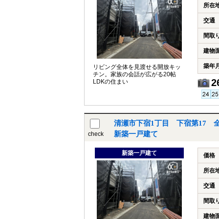
所在
交通
間取
建物
築年
リビング全体を見渡せる開放キッ
チン。家族の会話が広がる20帖
2
LDKの住まい
清瀬市下宿1丁目 下宿第17 
新築一戸建て
check
新築一戸建て
価格
所在
交通
間取
建物