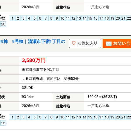
2026年8月
一戸建て/木造
月
建物構造
6
枚
全9棟 9号棟｜清瀬市下宿1丁目の
3,580万円
東京都清瀬市下宿1丁目
地
ＪＲ武蔵野線 東所沢駅 徒歩53分
3SLDK
り
93.14㎡
120.05㎡(36.32坪)
面積
土地面積
2026年8月
一戸建て/木造
月
建物構造
6
枚