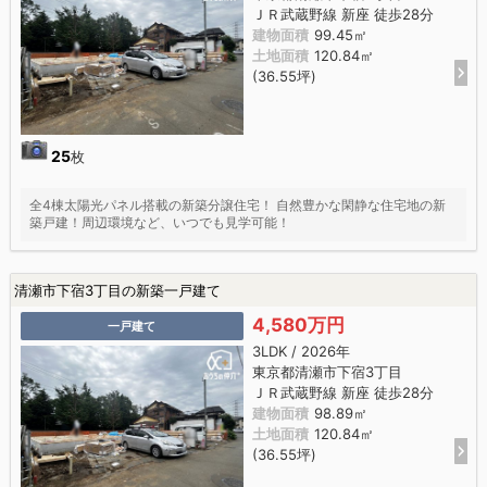
ＪＲ武蔵野線 新座 徒歩28分
建物面積
99.45㎡
土地面積
120.84㎡
(36.55坪)
25
枚
全4棟太陽光パネル搭載の新築分譲住宅！ 自然豊かな閑静な住宅地の新
築戸建！周辺環境など、いつでも見学可能！
清瀬市下宿3丁目の新築一戸建て
4,580万円
一戸建て
3LDK / 2026年
東京都清瀬市下宿3丁目
ＪＲ武蔵野線 新座 徒歩28分
建物面積
98.89㎡
土地面積
120.84㎡
(36.55坪)