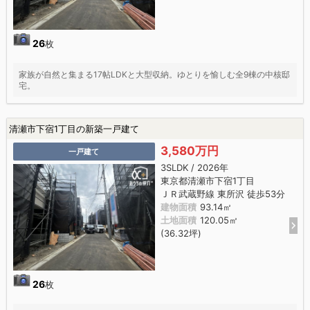
26
枚
家族が自然と集まる17帖LDKと大型収納。ゆとりを愉しむ全9棟の中核邸
宅。
清瀬市下宿1丁目の新築一戸建て
3,580万円
一戸建て
3SLDK / 2026年
東京都清瀬市下宿1丁目
ＪＲ武蔵野線 東所沢 徒歩53分
建物面積
93.14㎡
土地面積
120.05㎡
(36.32坪)
26
枚