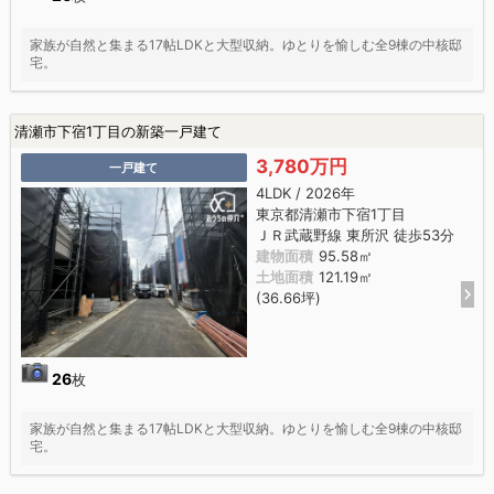
家族が自然と集まる17帖LDKと大型収納。ゆとりを愉しむ全9棟の中核邸
宅。
清瀬市下宿1丁目の新築一戸建て
3,780万円
一戸建て
4LDK / 2026年
東京都清瀬市下宿1丁目
ＪＲ武蔵野線 東所沢 徒歩53分
建物面積
95.58㎡
土地面積
121.19㎡
(36.66坪)
26
枚
家族が自然と集まる17帖LDKと大型収納。ゆとりを愉しむ全9棟の中核邸
宅。