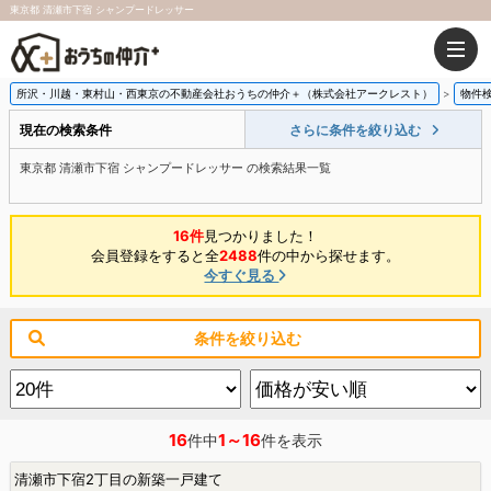
東京都 清瀬市下宿 シャンプードレッサー
所沢・川越・東村山・西東京の不動産会社おうちの仲介＋（株式会社アークレスト）
物件
現在の検索条件
さらに条件を絞り込む
東京都 清瀬市下宿 シャンプードレッサー の検索結果一覧
16件
見つかりました！
会員登録をすると全
2488
件の中から探せます。
今すぐ見る
条件を絞り込む
16
1～16
件中
件を表示
清瀬市下宿2丁目の新築一戸建て