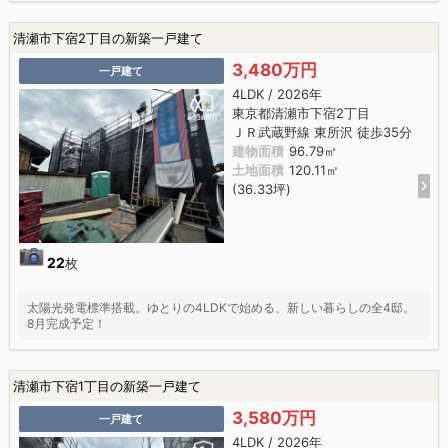
清瀬市下宿2丁目の新築一戸建て
3,480万円
一戸建て
4LDK / 2026年
東京都清瀬市下宿2丁目
ＪＲ武蔵野線 東所沢 徒歩35分
建物面積
96.79㎡
土地面積
120.11㎡
(36.33坪)
22
枚
太陽光発電標準搭載。ゆとりの4LDKで始める、新しい暮らしの全4邸。
8月完成予定！
清瀬市下宿1丁目の新築一戸建て
3,580万円
一戸建て
4LDK / 2026年