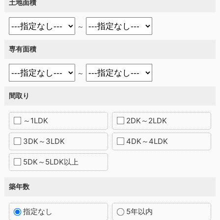
土地面積
～
専有面積
～
間取り
～1LDK
2DK～2LDK
3DK～3LDK
4DK～4LDK
5DK～5LDK以上
築年数
指定なし
5年以内