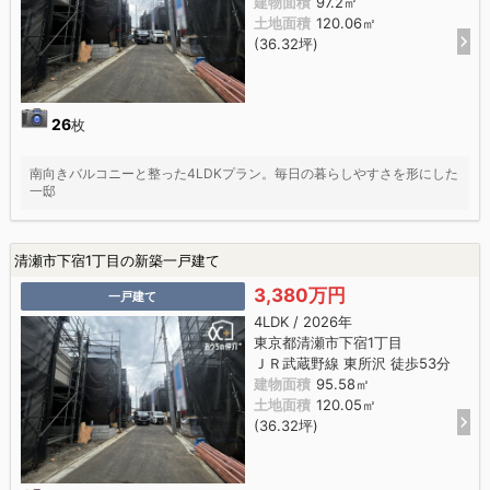
建物面積
97.2㎡
土地面積
120.06㎡
(36.32坪)
26
枚
南向きバルコニーと整った4LDKプラン。毎日の暮らしやすさを形にした
一邸
清瀬市下宿1丁目の新築一戸建て
3,380万円
一戸建て
4LDK / 2026年
東京都清瀬市下宿1丁目
ＪＲ武蔵野線 東所沢 徒歩53分
建物面積
95.58㎡
土地面積
120.05㎡
(36.32坪)