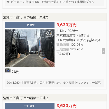
サ-ビスルーム付き3LDK。収納力で暮らしに差がつく多機能プラン
清瀬市下宿1丁目の新築一戸建て
3,630万円
一戸建て
4LDK / 2026年
東京都清瀬市下宿1丁目
ＪＲ武蔵野線 東所沢 徒歩53分
建物面積
102.06㎡
土地面積
123.70㎡
(37.42坪)
26
枚
20帖LDK×主寝室7.5帖。広さを重視した、ゆとり際立つファミリー邸宅
清瀬市下宿1丁目の新築一戸建て
3,630万円
一戸建て