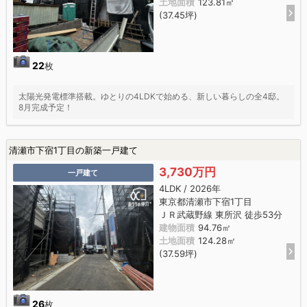
土地面積
123.81㎡
(37.45坪)
22
枚
太陽光発電標準搭載。ゆとりの4LDKで始める、新しい暮らしの全4邸。
8月完成予定！
清瀬市下宿1丁目の新築一戸建て
3,730万円
一戸建て
4LDK / 2026年
東京都清瀬市下宿1丁目
ＪＲ武蔵野線 東所沢 徒歩53分
建物面積
94.76㎡
土地面積
124.28㎡
(37.59坪)
26
枚