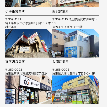
小手指営業所
所沢営業所
〒359-1141
〒359-1115 埼玉県所沢市御幸町1-
埼玉県所沢市小手指町1丁目15-7 木
16
村ビル1F
スカイライズタワー1階
東所沢営業所
入間営業所
〒359-0023
〒358-0003
埼玉県所沢市東所沢和田2丁目2-1
埼玉県入間市豊岡１丁目5-34 2F