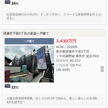
26
枚
全居室収納付きの4LDK。すっきり片付く、スマートな家族時間を叶える
住まい
清瀬市下宿2丁目の新築一戸建て
3,430万円
一戸建て
4LDK / 2026年
東京都清瀬市下宿2丁目
ＪＲ武蔵野線 東所沢 徒歩35分
建物面積
90.72㎡
土地面積
120.11㎡
(36.33坪)
22
枚
太陽光発電標準搭載。ゆとりの4LDKで始める、新しい暮らしの全4邸。
8月完成予定！