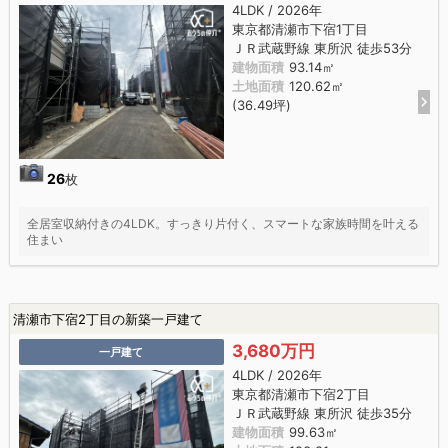
4LDK / 2026年
東京都清瀬市下宿1丁目
ＪＲ武蔵野線 東所沢 徒歩53分
建物面積
93.14㎡
土地面積
120.62㎡
(36.49坪)
26
枚
全居室収納付きの4LDK。すっきり片付く、スマートな家族時間を叶える
住まい
清瀬市下宿2丁目の新築一戸建て
3,680万円
一戸建て
4LDK / 2026年
東京都清瀬市下宿2丁目
ＪＲ武蔵野線 東所沢 徒歩35分
建物面積
99.63㎡