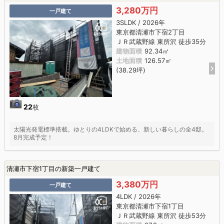
3,280万円
一戸建て
3SLDK / 2026年
東京都清瀬市下宿2丁目
ＪＲ武蔵野線 東所沢 徒歩35分
建物面積
92.34㎡
土地面積
126.57㎡
(38.29坪)
22
枚
太陽光発電標準搭載。ゆとりの4LDKで始める、新しい暮らしの全4邸。
8月完成予定！
清瀬市下宿1丁目の新築一戸建て
3,380万円
一戸建て
4LDK / 2026年
東京都清瀬市下宿1丁目
ＪＲ武蔵野線 東所沢 徒歩53分