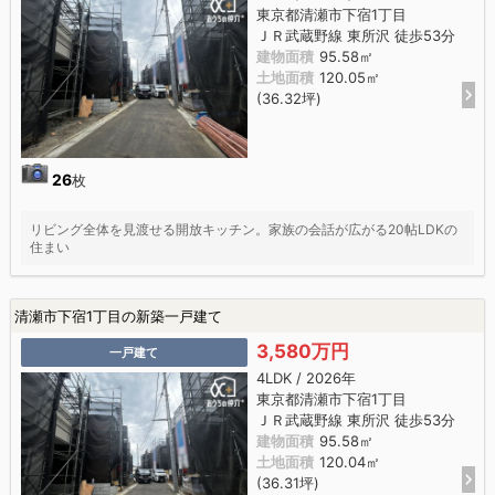
東京都清瀬市下宿1丁目
ＪＲ武蔵野線 東所沢 徒歩53分
建物面積
95.58㎡
土地面積
120.05㎡
(36.32坪)
26
枚
リビング全体を見渡せる開放キッチン。家族の会話が広がる20帖LDKの
住まい
清瀬市下宿1丁目の新築一戸建て
3,580万円
一戸建て
4LDK / 2026年
東京都清瀬市下宿1丁目
ＪＲ武蔵野線 東所沢 徒歩53分
建物面積
95.58㎡
土地面積
120.04㎡
(36.31坪)