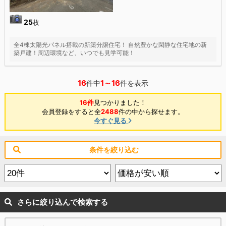
25
枚
全4棟太陽光パネル搭載の新築分譲住宅！ 自然豊かな閑静な住宅地の新
築戸建！周辺環境など、いつでも見学可能！
16
1～16
件中
件を表示
16件
見つかりました！
会員登録をすると全
2488
件の中から探せます。
今すぐ見る
条件を絞り込む
さらに絞り込んで検索する