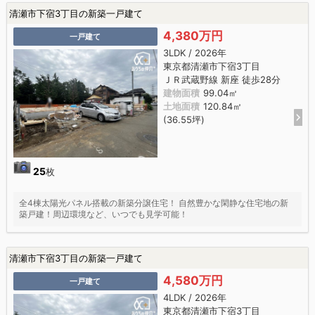
清瀬市下宿3丁目の新築一戸建て
4,380万円
一戸建て
3LDK / 2026年
東京都清瀬市下宿3丁目
ＪＲ武蔵野線 新座 徒歩28分
建物面積
99.04㎡
土地面積
120.84㎡
(36.55坪)
25
枚
全4棟太陽光パネル搭載の新築分譲住宅！ 自然豊かな閑静な住宅地の新
築戸建！周辺環境など、いつでも見学可能！
清瀬市下宿3丁目の新築一戸建て
4,580万円
一戸建て
4LDK / 2026年
東京都清瀬市下宿3丁目