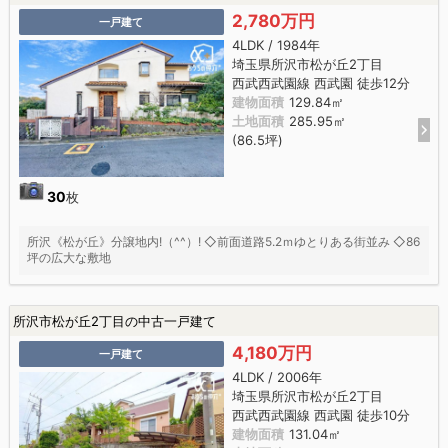
2,780万円
一戸建て
4LDK / 1984年
埼玉県所沢市松が丘2丁目
西武西武園線 西武園 徒歩12分
建物面積
129.84㎡
土地面積
285.95㎡
(86.5坪)
30
枚
所沢《松が丘》分譲地内!（^^）! ◇前面道路5.2ｍゆとりある街並み ◇86
坪の広大な敷地
所沢市松が丘2丁目の中古一戸建て
4,180万円
一戸建て
4LDK / 2006年
埼玉県所沢市松が丘2丁目
西武西武園線 西武園 徒歩10分
建物面積
131.04㎡