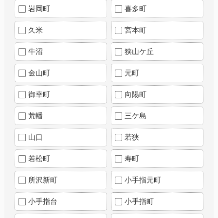
岩岡町
喜多町
久米
宮本町
牛沼
狭山ケ丘
金山町
元町
御幸町
向陽町
荒幡
三ケ島
山口
若狭
若松町
寿町
所沢新町
小手指元町
小手指台
小手指町