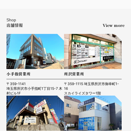
Shop
店舗情報
View more
小手指営業所
所沢営業所
〒359-1141
〒359-1115 埼玉県所沢市御幸町1-
埼玉県所沢市小手指町1丁目15-7 木
16
村ビル1F
スカイライズタワー1階