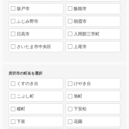
坂戸市
飯能市
ふじみ野市
朝霞市
日高市
入間郡三芳町
さいたま市中央区
上尾市
所沢市の町名を選択
くすのき台
けやき台
こぶし町
旭町
榎町
下安松
下富
花園