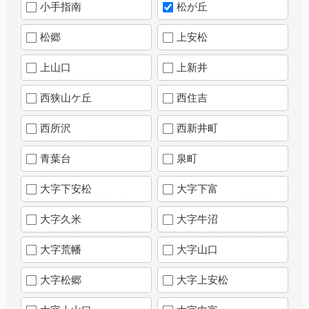
小手指南
松が丘
松郷
上安松
上山口
上新井
西狭山ケ丘
西住吉
西所沢
西新井町
青葉台
泉町
大字下安松
大字下富
大字久米
大字牛沼
大字荒幡
大字山口
大字松郷
大字上安松