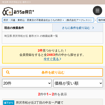
埼玉県 所沢市松が丘 都市ガス
所沢・川越・東村山・西東京の不動産会社おうちの仲介＋（株式会社アークレスト）
物件
現在の検索条件
さらに条件を絞り込む
埼玉県 所沢市松が丘 都市ガス の検索結果一覧
2件
見つかりました！
会員登録をすると全
2463
件の中から探せます。
今すぐ見る
条件を絞り込む
2
1～2
件中
件を表示
所沢市松が丘2丁目の中古一戸建て
値下がり