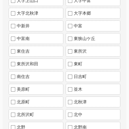
大字上山口
大字中富
大字北秋津
大字本郷
中新井
中富
中富南
東狭山ケ丘
東住吉
東所沢
東所沢和田
東町
南住吉
日吉町
美原町
並木
北原町
北秋津
北所沢町
北中
北野
北野南