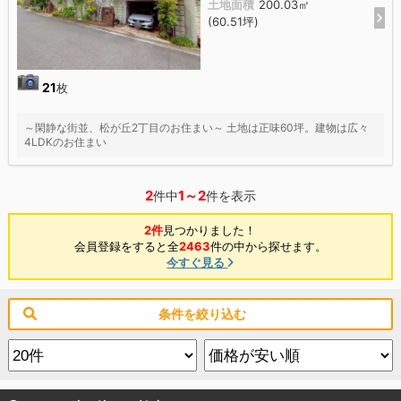
土地面積
200.03㎡
(60.51坪)
21
枚
～閑静な街並、松が丘2丁目のお住まい～ 土地は正味60坪。建物は広々
4LDKのお住まい
2
1～2
件中
件を表示
2件
見つかりました！
会員登録をすると全
2463
件の中から探せます。
今すぐ見る
条件を絞り込む