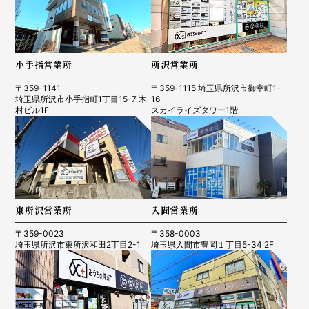
小手指営業所
所沢営業所
〒359-1141
〒359-1115 埼玉県所沢市御幸町1-
埼玉県所沢市小手指町1丁目15-7 木
16
村ビル1F
スカイライズタワー1階
東所沢営業所
入間営業所
〒359-0023
〒358-0003
埼玉県所沢市東所沢和田2丁目2-1
埼玉県入間市豊岡１丁目5-34 2F